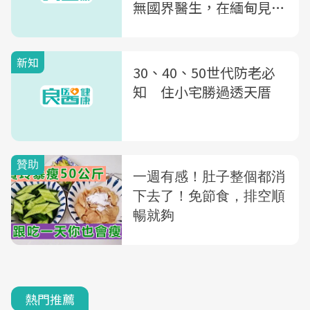
無國界醫生，在緬甸見證
人性的堅韌
新知
30、40、50世代防老必
知 住小宅勝過透天厝
熱門推薦