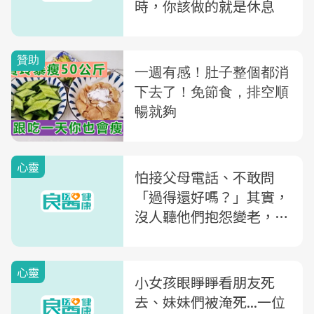
時，你該做的就是休息
心靈
怕接父母電話、不敢問
「過得還好嗎？」其實，
沒人聽他們抱怨變老，才
是最難堪的
心靈
小女孩眼睜睜看朋友死
去、妹妹們被淹死...一位