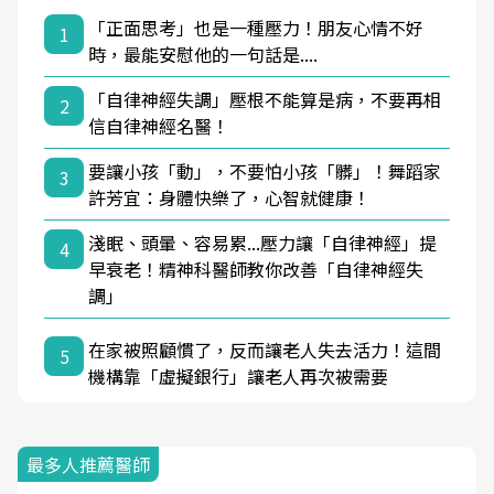
「正面思考」也是一種壓力！朋友心情不好
1
時，最能安慰他的一句話是....
「自律神經失調」壓根不能算是病，不要再相
2
信自律神經名醫！
要讓小孩「動」，不要怕小孩「髒」！舞蹈家
3
許芳宜：身體快樂了，心智就健康！
淺眠、頭暈、容易累...壓力讓「自律神經」提
4
早衰老！精神科醫師教你改善「自律神經失
調」
在家被照顧慣了，反而讓老人失去活力！這間
5
機構靠「虛擬銀行」讓老人再次被需要
最多人推薦醫師