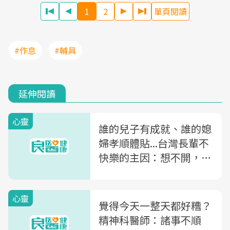
1
2
單頁閱讀
#作息
#輔具
延伸閱讀
心靈
誰的兒子有成就、誰的媳
婦孝順體貼...台灣長輩不
快樂的主因：想不開，放
不下
心靈
覺得今天一整天都好糟？
精神科醫師：諸事不順