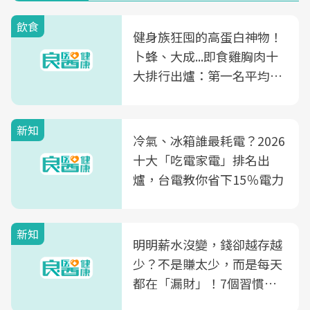
飲食
健身族狂囤的高蛋白神物！
卜蜂、大成...即食雞胸肉十
大排行出爐：第一名平均一
片不到50元
新知
冷氣、冰箱誰最耗電？2026
十大「吃電家電」排名出
爐，台電教你省下15％電力
新知
明明薪水沒變，錢卻越存越
少？不是賺太少，而是每天
都在「漏財」！7個習慣一
次看