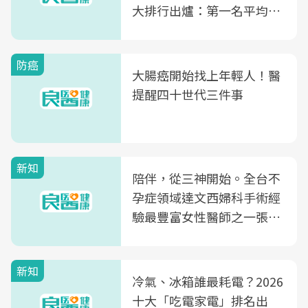
大排行出爐：第一名平均一
片不到50元
防癌
大腸癌開始找上年輕人！醫
提醒四十世代三件事
新知
陪伴，從三神開始。全台不
孕症領域達文西婦科手術經
驗最豐富女性醫師之一張永
玲領軍，打造全台首創「生
殖銀行概念形象館」，攜手
新知
光田醫院建構360度女性健
冷氣、冰箱誰最耗電？2026
康照護生態圈
十大「吃電家電」排名出