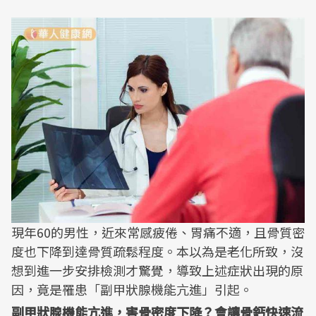
現年60的男性，近來常感疲倦、胃痛不適，且骨質密
度也下降到達骨質疏鬆程度。本以為是老化所致，沒
想到進一步安排檢測才驚覺，導致上述症狀出現的原
因，竟是罹患「副甲狀腺機能亢進」引起。
副甲狀腺機能亢進，害骨密度下降？會讓骨鈣快速流