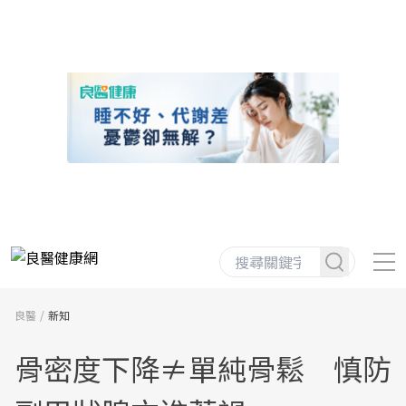
良醫
新知
骨密度下降≠單純骨鬆 慎防