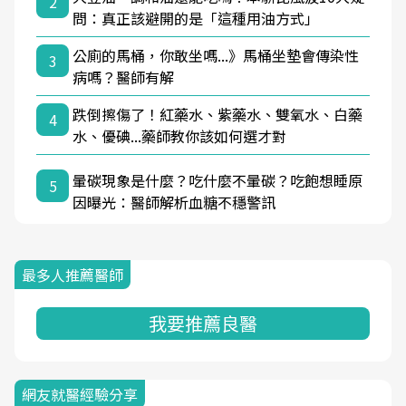
2
問：真正該避開的是「這種用油方式」
公廁的馬桶，你敢坐嗎...》馬桶坐墊會傳染性
3
病嗎？醫師有解
跌倒擦傷了！紅藥水、紫藥水、雙氧水、白藥
4
水、優碘...藥師教你該如何選才對
暈碳現象是什麼？吃什麼不暈碳？吃飽想睡原
5
因曝光：醫師解析血糖不穩警訊
最多人推薦醫師
我要推薦良醫
網友就醫經驗分享