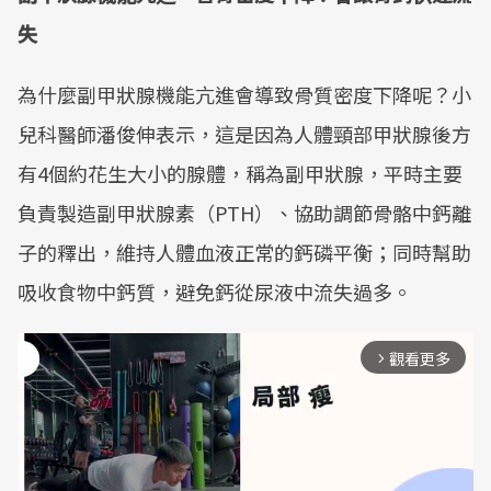
失
為什麼副甲狀腺機能亢進會導致骨質密度下降呢？小
兒科醫師潘俊伸表示，這是因為人體頸部甲狀腺後方
有4個約花生大小的腺體，稱為副甲狀腺，平時主要
負責製造副甲狀腺素（PTH）、協助調節骨骼中鈣離
子的釋出，維持人體血液正常的鈣磷平衡；同時幫助
吸收食物中鈣質，避免鈣從尿液中流失過多。
觀看更多
arrow_forward_ios