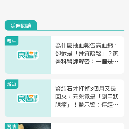
延伸閱讀
養生
為什麼抽血報告高血鈣，
卻還是「骨質疏鬆」？家
醫科醫師解密：一個是現
金、一個是存款，問題出
在「這毛病」
新知
腎結石才打掉3個月又長
回來，元兇竟是「副甲狀
腺瘤」！醫示警：停經後
女性請留意4徵兆