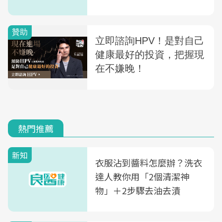
婆與絕望的媳婦
熱門推薦
新知
衣服沾到醬料怎麼辦？洗衣
達人教你用「2個清潔神
物」＋2步驟去油去漬