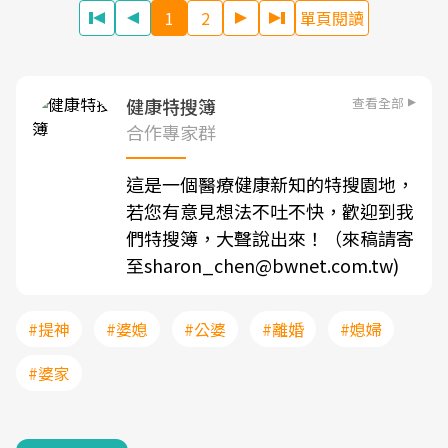
1
2
單頁閱讀
查看全部
健康特搜簿
合作專家群
這是一個醫療健康新知的特搜園地，
若您有意見想法不吐不快，歡迎到我
們特搜簿，大聲說出來！（來稿請寄
至sharon_chen@bwnet.com.tw)
#提神
#婆媳
#公婆
#離婚
#媳婦
#婆家