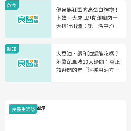
飲食
健身族狂囤的高蛋白神物！
卜蜂、大成...即食雞胸肉十
大排行出爐：第一名平均一
片不到50元
新知
大豆油、調和油還能吃嗎？
苯駢芘風波10大疑問：真正
該避開的是「這種用油方
式」
良醫生活祭