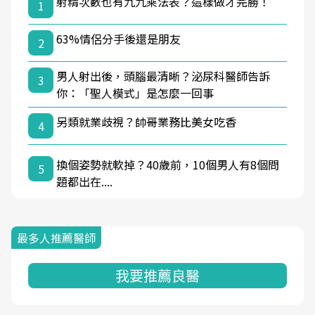
射精次數也有九九乘法表？這樣做才完勝！
1
63%情侶分手後還是朋友
2
男人射出後，頭腦最清晰？泌尿科醫師告訴
3
你：「聖人模式」是怎麼一回事
另類就業歧視？帥哥業務比美女吃香
4
換個姿勢就軟掉？40歲前，10個男人有8個問
5
題都出在....
最多人推薦醫師
我要推薦良醫