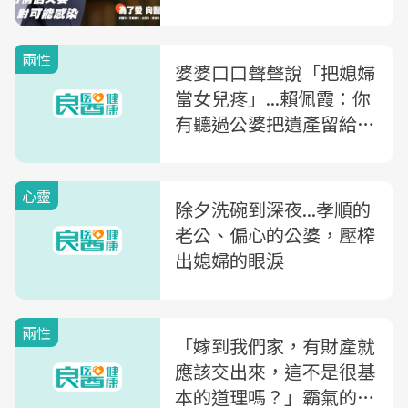
兩性
婆婆口口聲聲說「把媳婦
當女兒疼」...賴佩霞：你
有聽過公婆把遺產留給媳
婦的嗎？
心靈
除夕洗碗到深夜...孝順的
老公、偏心的公婆，壓榨
出媳婦的眼淚
兩性
「嫁到我們家，有財產就
應該交出來，這不是很基
本的道理嗎？」霸氣的婆