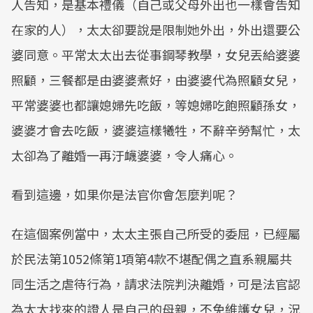
人告知，是基本禮儀（自己或父母外出也一樣會告知
在家的人），太太卻要說是限制她外出，外出還要公
婆同意。平常太太出去從事鋼琴教學，女兒丟給婆婆
照顧，三餐都是由婆婆煮好，由婆婆代為照顧女兒，
平常婆婆也都讓媳婦先吃飯，等媳婦吃飽照顧孫女，
婆婆才會去吃飯，婆婆這樣犧牲，不辭辛勞幫忙，太
太卻為了離婚一再汙衊婆婆，令人痛心。
看到這邊，如果你是法官你會怎麼判呢？
在這個案例當中，太太主張自己所受的委屈，已經屬
於民法第1052條第1項第4款不堪配偶之直系親屬共
同生活之虐待行為，請求法院判決離婚，可是法官認
為太太找來的證人是自己的母親，不免維護女兒，況