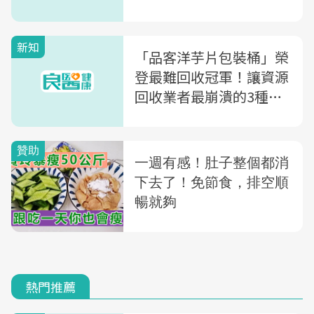
新知
「品客洋芋片包裝桶」榮
登最難回收冠軍！讓資源
回收業者最崩潰的3種產
品
熱門推薦