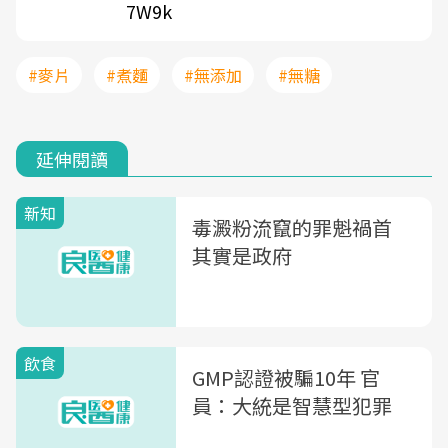
7W9k
#麥片
#煮麵
#無添加
#無糖
延伸閱讀
新知
毒澱粉流竄的罪魁禍首
其實是政府
飲食
GMP認證被騙10年 官
員：大統是智慧型犯罪