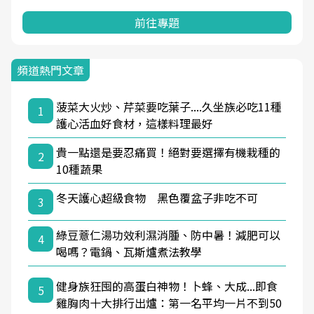
前往專題
頻道熱門文章
菠菜大火炒、芹菜要吃葉子....久坐族必吃11種
1
護心活血好食材，這樣料理最好
貴一點還是要忍痛買！絕對要選擇有機栽種的
2
10種蔬果
冬天護心超級食物 黑色覆盆子非吃不可
3
綠豆薏仁湯功效利濕消腫、防中暑！減肥可以
4
喝嗎？電鍋、瓦斯爐煮法教學
健身族狂囤的高蛋白神物！卜蜂、大成...即食
5
雞胸肉十大排行出爐：第一名平均一片不到50