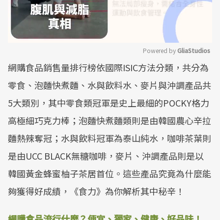
Powered by 
GliaStudios
網購食品銷售量排行榜依國際ISIC方法分類，共分為
Mute
零食、泡麵快煮麵、水與飲料水、麥片與沖調產品共
5大類別，其中零食類冠軍是史上最細的POCKY格力
高極細巧克力棒；泡麵快煮麵類則是由韓國農心辛拉
麵熱辣奪冠；水與飲料冠軍為泰山純水，咖啡茶葉則
是由UCC BLACK無糖咖啡，麥片、沖調產品則是以
韓國黃金蜂蜜柚子茶居首位。這些產品究竟為什麼能
夠獲得好成績，《食力》為你解析其中秘辛！
網購食品流行什麼？便宜、獨家、健康、好品味！