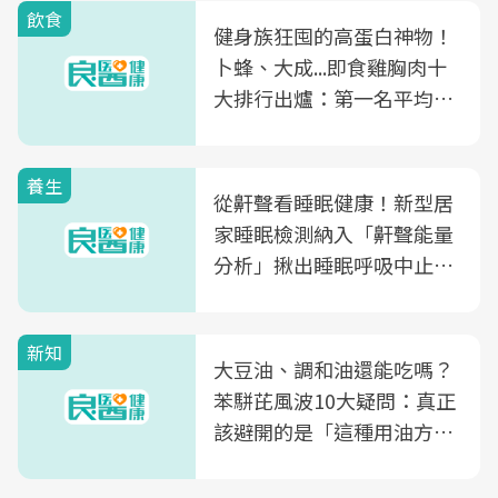
飲食
健身族狂囤的高蛋白神物！
卜蜂、大成...即食雞胸肉十
大排行出爐：第一名平均一
片不到50元
養生
從鼾聲看睡眠健康！新型居
家睡眠檢測納入「鼾聲能量
分析」揪出睡眠呼吸中止症
風險
新知
大豆油、調和油還能吃嗎？
苯駢芘風波10大疑問：真正
該避開的是「這種用油方
式」