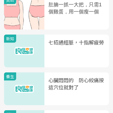
新知
七招通經脈，十指解疲勞
養生
心臟悶悶的 防心絞痛按
這穴位就對了