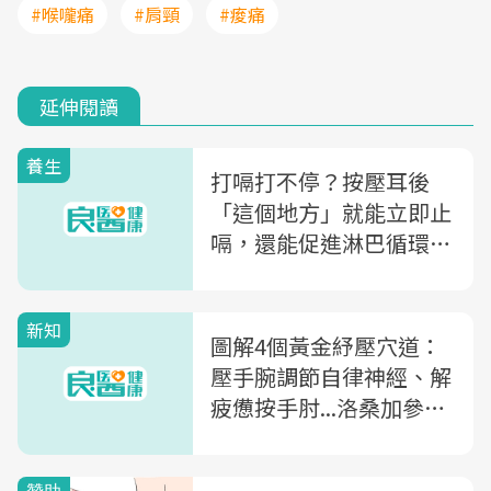
#喉嚨痛
#肩頸
#痠痛
延伸閱讀
養生
打嗝打不停？按壓耳後
「這個地方」就能立即止
嗝，還能促進淋巴循環、
消浮腫
新知
圖解4個黃金紓壓穴道：
壓手腕調節自律神經、解
疲憊按手肘...洛桑加參教
你按對穴道，助平靜身心