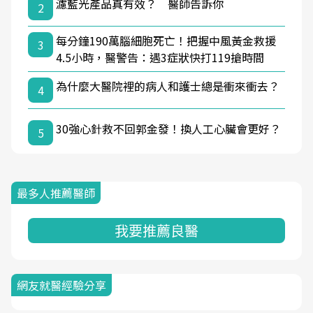
濾藍光產品真有效？ 醫師告訴你
2
每分鐘190萬腦細胞死亡！把握中風黃金救援
3
4.5小時，醫警告：遇3症狀快打119搶時間
為什麼大醫院裡的病人和護士總是衝來衝去？
4
30強心針救不回郭金發！換人工心臟會更好？
5
最多人推薦醫師
我要推薦良醫
網友就醫經驗分享