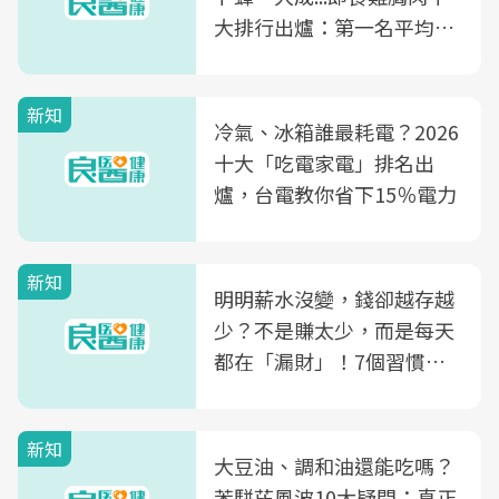
大排行出爐：第一名平均一
片不到50元
新知
冷氣、冰箱誰最耗電？2026
十大「吃電家電」排名出
爐，台電教你省下15％電力
新知
明明薪水沒變，錢卻越存越
少？不是賺太少，而是每天
都在「漏財」！7個習慣一
次看
新知
大豆油、調和油還能吃嗎？
苯駢芘風波10大疑問：真正