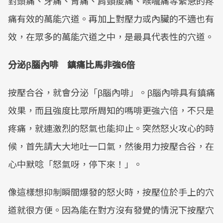
對頭痛、牙痛、胃痛、肩頸痠痛、喉嚨痛等緊急的疼
痛有效的萬能穴道。再加上對壓力或內臟的不適也有
效，在眾多的萬能穴道之中，是最具代表性的穴道。
分泌β腦內啡 鎮痛比馬非強6倍
按壓合谷，就會分泌「β腦內啡」。β腦內啡具有鎮痛
效果，而且強度比眾所周知的嗎啡更強六倍，不只是
疼痛，就連激烈的怒氣也能抑止。突然怒火攻心的時
候，首先請大大地吐一口氣，然後用力按壓合谷，在
心中默唸「怒氣呀，停下來！」。
像這樣想抑制瞬間爆發的怒火時，按壓位於手上的穴
道就很方便。因為能在對方沒有發覺的情況下按壓穴