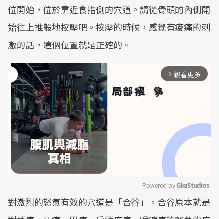
位開始，位於靠近食指側的穴道。請從骨頭的內側開
始往上推般地按壓吧。按壓的時候，感覺有痠痛的刺
激的話，這個位置就是正確的。
觀看更多
arrow_forward_ios
Powered by 
GliaStudios
對激烈的怒氣有效的穴道是「合谷」。合谷原本就是
Mute