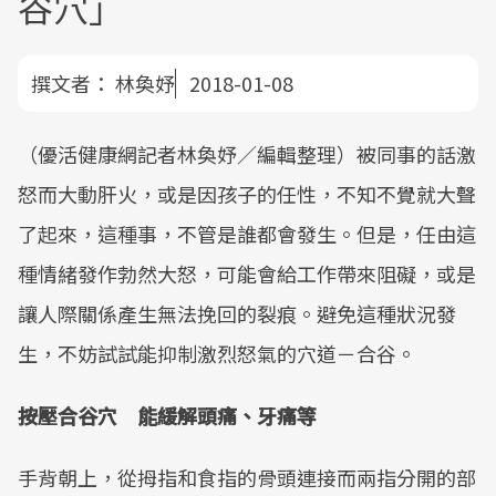
谷穴」
撰文者：
林奐妤
2018-01-08
（優活健康網記者林奐妤／編輯整理）被同事的話激
怒而大動肝火，或是因孩子的任性，不知不覺就大聲
了起來，這種事，不管是誰都會發生。但是，任由這
種情緒發作勃然大怒，可能會給工作帶來阻礙，或是
讓人際關係產生無法挽回的裂痕。避免這種狀況發
生，不妨試試能抑制激烈怒氣的穴道－合谷。
按壓合谷穴 能緩解頭痛、牙痛等
手背朝上，從拇指和食指的骨頭連接而兩指分開的部