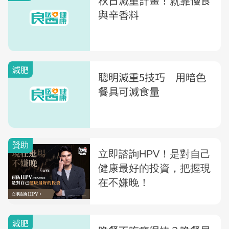
秋日減重計畫！就靠慢食
與辛香料
減肥
聰明減重5技巧 用暗色
餐具可減食量
減肥