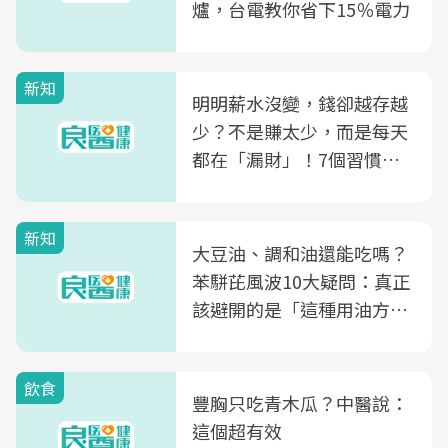
爐，台電教你省下15％電力
新知
明明薪水沒變，錢卻越存越
少？不是賺太少，而是每天
都在「漏財」！7個習慣一
次看
新知
大豆油、調和油還能吃嗎？
苯駢芘風波10大疑問：真正
該避開的是「這種用油方
式」
飲食
豐胸只吃青木瓜？中醫說：
這個超有效