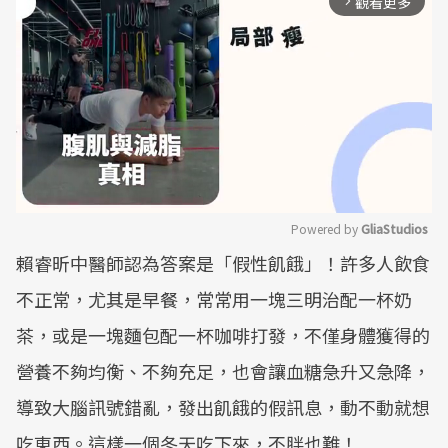
觀看更多
arrow_forward_ios
Powered by 
GliaStudios
賴睿昕中醫師認為答案是「假性飢餓」！許多人飲食
Mute
不正常，尤其是早餐，常常用一塊三明治配一杯奶
茶，或是一塊麵包配一杯咖啡打發，不僅身體獲得的
營養不夠均衡、不夠充足，也會讓血糖急升又急降，
導致大腦訊號錯亂，發出飢餓的假訊息，動不動就想
吃東西。這樣一個冬天吃下來，不胖也難！