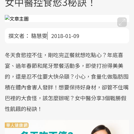
女中醫控食慾3秘訣！
撰文者：
駱慧雯
2018-01-09
冬天食慾控不住，剛吃完正餐就想吃點心？年底喜
宴、過年春節和尾牙聚餐活動多，即使打扮得美美
的，還是忍不住要大快朵頤？小心，食量化做脂肪囤
積在體內會害人發胖！想要保持好身材，卻管不住嘴
巴裡的大食怪，該怎麼辦呢？女中醫分享3個戰勝假
性飢餓的秘訣！