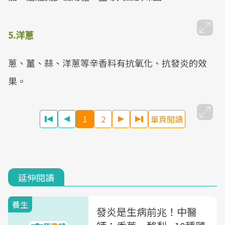
5.洋蔥
蔥、薑、蒜、洋蔥等辛香料有抗氧化、抗發炎的效
果。
1
2
單頁閱讀
延伸閱讀
養生
發炎是生病前兆！中醫