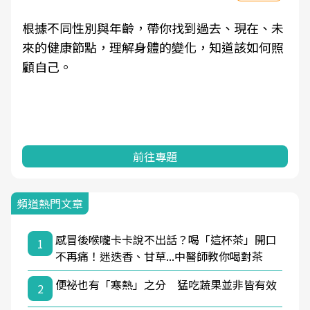
因應超高齡社會來臨，良醫健康網推動「2025年
健檢服務大調查」，以倡議健康促進為目的，深
耕健康篩檢之於台灣民眾健康的關鍵角色，並透
過問卷調查、數據分析進行全年度報導。邀請您
一起成為台灣健康促進的推手之一！
前往專題
頻道熱門文章
感冒後喉嚨卡卡說不出話？喝「這杯茶」開口
1
不再痛！迷迭香、甘草...中醫師教你喝對茶
便祕也有「寒熱」之分 猛吃蔬果並非皆有效
2