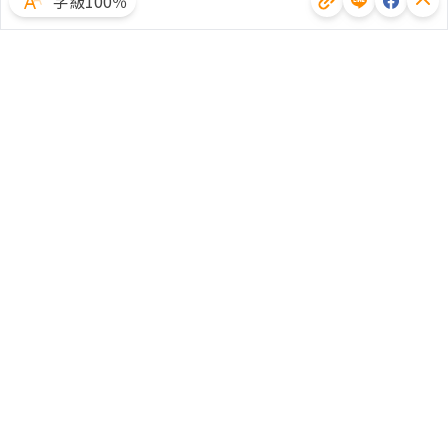
字級100％
體驗試用
廣告合作
文章授權