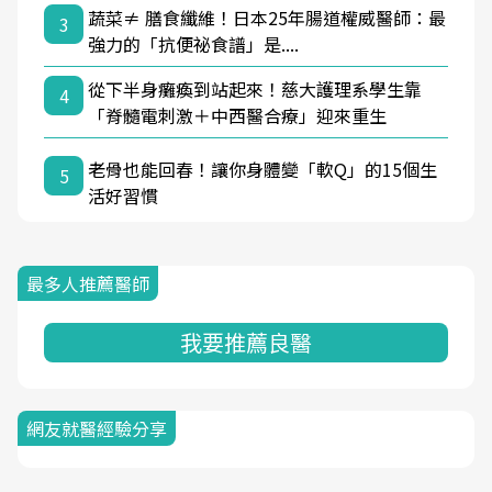
蔬菜≠ 膳食纖維！日本25年腸道權威醫師：最
3
強力的「抗便祕食譜」是....
從下半身癱瘓到站起來！慈大護理系學生靠
4
「脊髓電刺激＋中西醫合療」迎來重生
老骨也能回春！讓你身體變「軟Q」的15個生
5
活好習慣
最多人推薦醫師
我要推薦良醫
網友就醫經驗分享