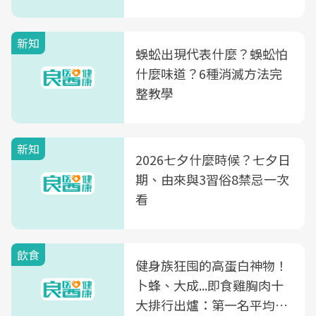
竟是蒼蠅剋星～
新知
蜈蚣出現代表什麼？蜈蚣怕
什麼味道？6種消滅方法完
整教學
新知
2026七夕什麼時候？七夕日
期、由來與3習俗8禁忌一次
看
飲食
健身族狂囤的高蛋白神物！
卜蜂、大成...即食雞胸肉十
大排行出爐：第一名平均一