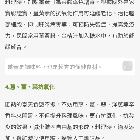
料理時，加點薑黃可為菜餚添色增香，根據國外專家
實驗證實，薑黃素的抗氧化作用可延緩老化、活化腦
部細胞、抑制肝炎病毒等，可預防失智症、提高免疫
力，民間常用薑黃粉、金桔汁加入糖水中，有助於舒
緩感冒。
薑黃是調味料，也是超夯的保健食材。
4.蔥、薑、蒜抗氧化
悶熱的夏天食慾不振，不妨用蔥、薑、蒜、洋蔥等辛
香料來開胃，不但提升料理風味，更有抗氧化、抗發
炎的效果，減少體內自由基的形成，料理時，適度添
加，還能減少使用糖、鹽等人工調味品。