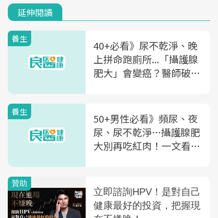
延伸閱讀
養生
40+必看》尿不乾淨、晚
上拼命跑廁所...「攝護腺
肥大」會變癌？醫師破
解：男性要搞懂的2大迷
思
養生
50+男性必看》頻尿、夜
尿、尿不乾淨…攝護腺肥
大別再吃紅肉！一文看懂
6大飲食要點