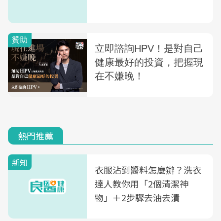
熱門推薦
新知
衣服沾到醬料怎麼辦？洗衣
達人教你用「2個清潔神
物」＋2步驟去油去漬