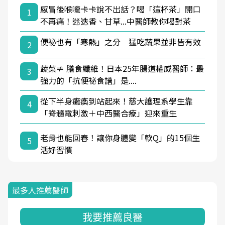
感冒後喉嚨卡卡說不出話？喝「這杯茶」開口
1
不再痛！迷迭香、甘草...中醫師教你喝對茶
便祕也有「寒熱」之分 猛吃蔬果並非皆有效
2
蔬菜≠ 膳食纖維！日本25年腸道權威醫師：最
3
強力的「抗便祕食譜」是....
從下半身癱瘓到站起來！慈大護理系學生靠
4
「脊髓電刺激＋中西醫合療」迎來重生
老骨也能回春！讓你身體變「軟Q」的15個生
5
活好習慣
最多人推薦醫師
我要推薦良醫