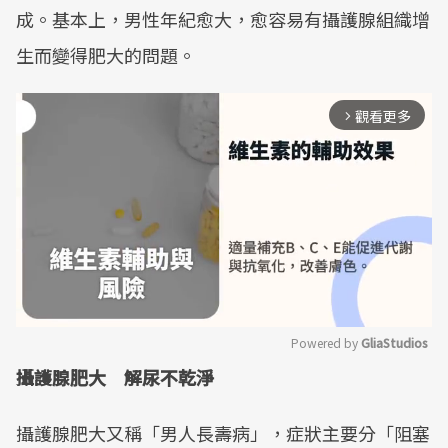
成。基本上，男性年紀愈大，愈容易有攝護腺組織增
生而變得肥大的問題。
觀看更多
arrow_forward_ios
Powered by 
GliaStudios
攝護腺肥大 解尿不乾淨
Mute
攝護腺肥大又稱「男人長壽病」，症狀主要分「阻塞