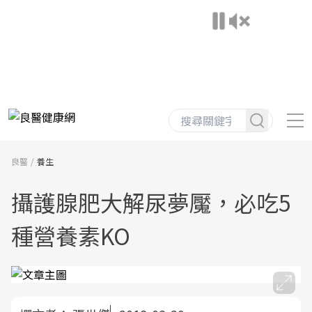
良醫
養生
攝護腺肥大解尿夢魘，必吃5
種營養素KO