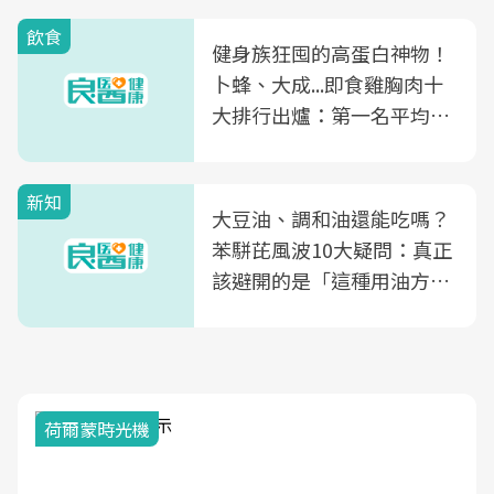
飲食
健身族狂囤的高蛋白神物！
卜蜂、大成...即食雞胸肉十
大排行出爐：第一名平均一
片不到50元
新知
大豆油、調和油還能吃嗎？
苯駢芘風波10大疑問：真正
該避開的是「這種用油方
式」
荷爾蒙時光機