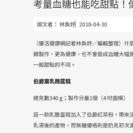
考量血糖也能吃甜點！
撰文者：
林奐妤
2018-04-30
（優活健康網記者林奐妤／編輯整理）什
類製作，更為健康，也不會造成血糖大幅
一般甜點的不同。
伯爵重乳酪蛋糕
總克數340 g；製作分量1個（4 吋圓模）
這一款乳酪蛋糕加入了伯爵紅茶粉，帶來
乳清後的產物，而無糖優格則是奶克初次