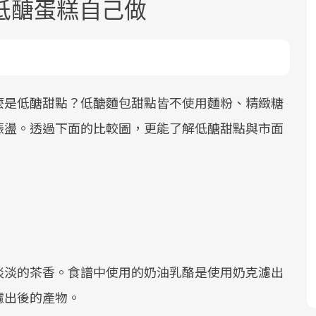
低醣蛋糕自己做
麼是低醣甜點？低醣麵包甜點皆不使用麵粉、精緻糖
振盪。透過下面的比較圖，更能了解低醣甜點與市面
面對超高齡社會的浪潮，台灣正在快速
2025年，就到良醫生活祭體驗「一站式
良醫健康網從「換季的身體變化」出
邁向「健康照護」的新時代。隨著國家
健康新生活」，從講座、體驗到運動，
發，透過醫學觀點與日常感受的對話，
政策如「健康台灣推動委員會」與「長
全面啟動你的健康革命！
建立對亞健康的認知，進而引導實際的
照3.0」的推進，「預防醫學」已成全民
改善行動。
關注的核心議題。然而，健檢不只是醫
療院所的服務，更是民眾了解自身健康
狀況、啟動健康管理的重要起點。
淡淡的茶香。食譜中使用的奶油乳酪是使用奶克濾出
前往專題
前往專題
前往專題
濾出後的產物。