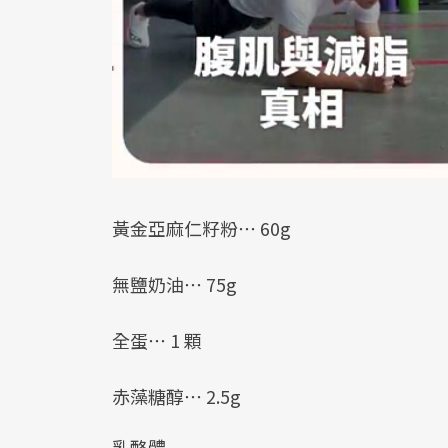
黃金亞麻仁籽粉⋯ 60g
無鹽奶油⋯ 75g
全蛋⋯ 1 顆
赤藻糖醇⋯ 2.5g
乳酪體