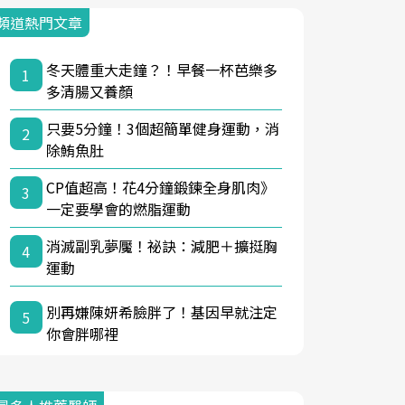
頻道熱門文章
冬天體重大走鐘？！早餐一杯芭樂多
1
多清腸又養顏
只要5分鐘！3個超簡單健身運動，消
2
除鮪魚肚
CP值超高！花4分鐘鍛鍊全身肌肉》
3
一定要學會的燃脂運動
消滅副乳夢魘！祕訣：減肥＋擴挺胸
4
運動
別再嫌陳妍希臉胖了！基因早就注定
5
你會胖哪裡