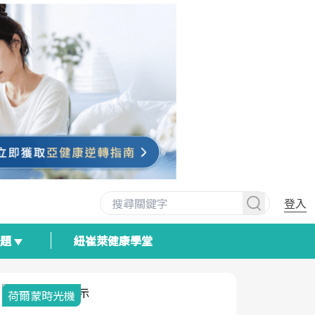
登入
專題
紐崔萊健康學堂
荷爾蒙時光機
2025健檢