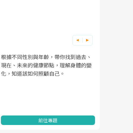
根據不同性別與年齡，帶你找到過去、
因應超高齡
現在、未來的健康節點，理解身體的變
「2025
化，知道該如何照顧自己。
康促進為目
民眾健康的
查、數據分
一起成為台
前往專題