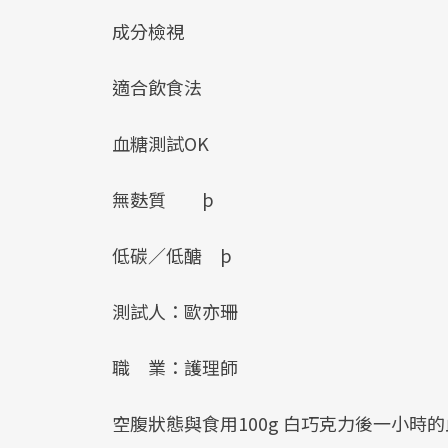
成分檢視
適合飲食法
血糖測試OK
無麩質 þ
低碳／低醣 þ
測試人：歐亦珊
職 業：護理師
空腹狀態與食用100g 白巧克力後一小時的