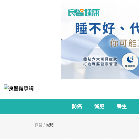
防癌
減肥
養生
良醫
減肥