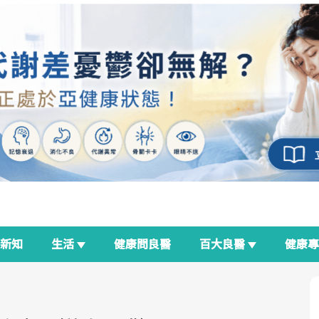
新知
生活
健康問良醫
百大良醫
健康
良醫生活祭
我與健康韌性的距離