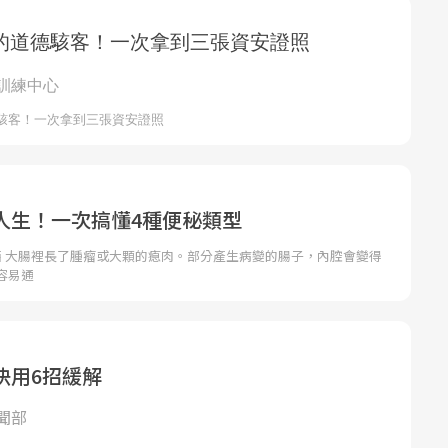
人生！一次搞懂4種便秘類型
西 大腸裡長了腫瘤或大顆的瘜肉。部分產生病變的腸子，內腔會變得
容易通
快用6招緩解
聞部