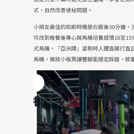
式，自然改善便秘問題。
小朋友最佳的如廁時機是在飯後30分鐘，
可改到晚餐後專心與馬桶培養感情10至1
式馬桶。「亞洲蹲」姿勢時人體直腸打直
馬桶，需放小板凳讓雙腳能穩定踩踏，膝