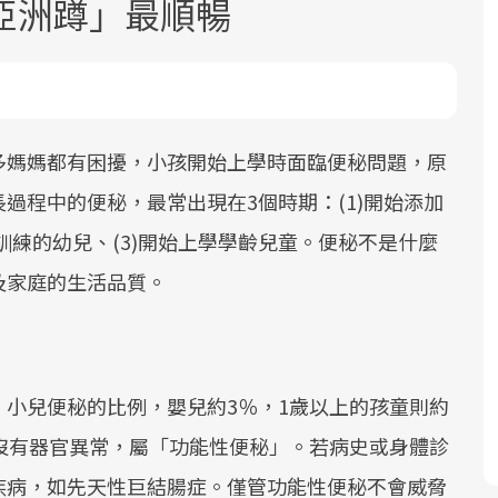
亞洲蹲」最順暢
多媽媽都有困擾，小孩開始上學時面臨便秘問題，原
過程中的便秘，最常出現在3個時期：(1)開始添加
面對超高齡社會的浪潮，台灣正在快速
2025年，就到良醫生活祭體驗「一站式
良醫健康網從「換季的身體變化」出
訓練的幼兒、(3)開始上學學齡兒童。便秘不是什麼
邁向「健康照護」的新時代。隨著國家
健康新生活」，從講座、體驗到運動，
發，透過醫學觀點與日常感受的對話，
政策如「健康台灣推動委員會」與「長
全面啟動你的健康革命！
建立對亞健康的認知，進而引導實際的
及家庭的生活品質。
照3.0」的推進，「預防醫學」已成全民
改善行動。
關注的核心議題。然而，健檢不只是醫
療院所的服務，更是民眾了解自身健康
狀況、啟動健康管理的重要起點。
小兒便秘的比例，嬰兒約3％，1歲以上的孩童則約
沒有器官異常，屬「功能性便秘」。若病史或身體診
前往專題
前往專題
前往專題
疾病，如先天性巨結腸症。僅管功能性便秘不會威脅