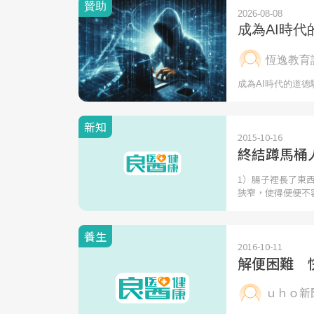
新知
2015-10-16
終結蹲馬桶
1）腸子裡長了東
狹窄，使得便便不
養生
2016-10-11
解便困難 
ｕｈｏ新