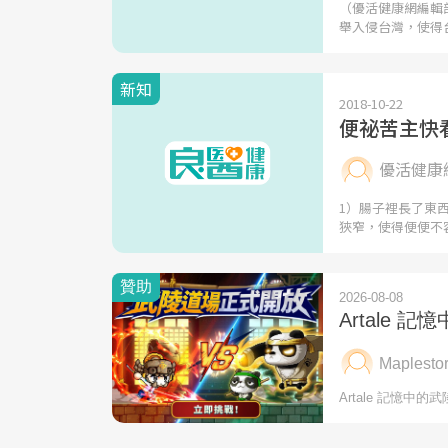
（優活健康網編輯
舉入侵台灣，使得
新知
2018-10-22
便祕苦主快
優活健康
1）腸子裡長了東
狹窄，使得便便不