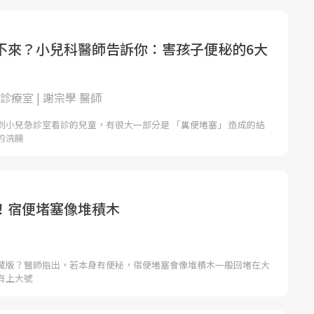
不來？小兒科醫師告訴你：害孩子便秘的6大
小兒診療室 | 謝宗學 醫師
到小兒急診室看診的兒童，有很大一部分是 「糞便堵塞」 造成的結
的浣腸
！宿便堵塞像堆積木
藏版？醫師指出，若本身有便秘，宿便堵塞會像堆積木一般回堵在大
有上大號