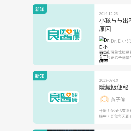
新知
2014-12-23
小孩ㄣㄣ出
原因
Dr. E 
突然出現急性腹痛
果，只要給予適量
新知
2013-07-10
隱藏版便秘
黃子倫
什麼！便秘也有隱
腸中，即使每天都