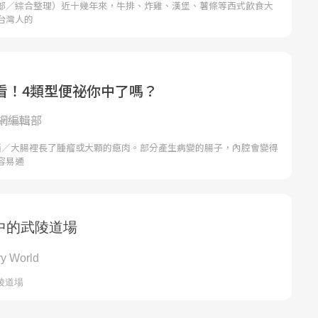
部／綜合整理）近十幾年來，牛排、炸雞、漢堡、薯條等西式飲食大
台灣人的
看！4類型便祕你中了嗎？
網編輯部
西／大腸裡長了腫瘤或大顆的瘜肉。部分產生病變的腸子，內腔會變得
容易通