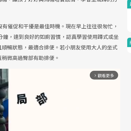
沒有催促和干擾是最佳時機。現在早上往往很匆忙，
5分鐘，達到良好的如廁習慣，認真學習使用蹲式或坐
且順暢狀態，最適合排便。若小朋友使用大人的坐式
蓋稍微高過臀部有助排便。
觀看更多
arrow_forward_ios