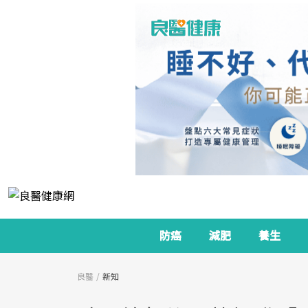
防癌
減肥
養生
良醫
新知