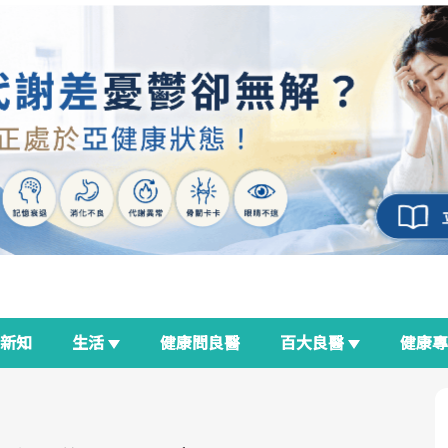
新知
生活
健康問良醫
百大良醫
健康
良醫生活祭
我與健康韌性的距離