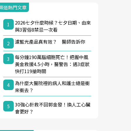
頻道熱門文章
2026七夕什麼時候？七夕日期、由來
1
與3習俗8禁忌一次看
濾藍光產品真有效？ 醫師告訴你
2
每分鐘190萬腦細胞死亡！把握中風
3
黃金救援4.5小時，醫警告：遇3症狀
快打119搶時間
為什麼大醫院裡的病人和護士總是衝
4
來衝去？
30強心針救不回郭金發！換人工心臟
5
會更好？