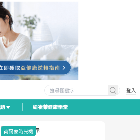
登入
專題
紐崔萊健康學堂
荷爾蒙時光機
2025健檢