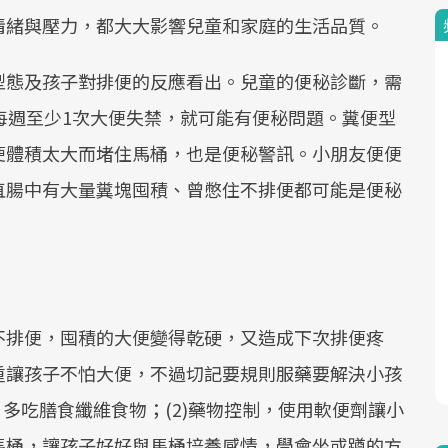
情緒與壓力，都大大影響兒童和家庭的生活品質。
型態及孩子對排便的反應看出。兒童的便秘診斷，需
每週至少1次大便失禁，就可能有便秘問題。糞便型
便體積太大而堵住馬桶，也是便秘警訊。小朋友便便
直腸中有大量糞塊囤積、曾憋住不排便都可能是便秘
不排便，囤積的大便變得乾硬，又造成下次排便疼
重讓孩子不怕大便，不過切記要規則服藥要解決小孩
、多吃膳食纖維食物；(2)藥物控制，使用軟便劑讓小
馬桶，讓孩子好好與馬桶培養感情，學會坐或蹲的方