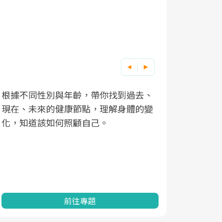
根據不同性別與年齡，帶你找到過去、
因應超高齡
現在、未來的健康節點，理解身體的變
「2025
化，知道該如何照顧自己。
康促進為目
民眾健康的
查、數據分
一起成為台
前往專題