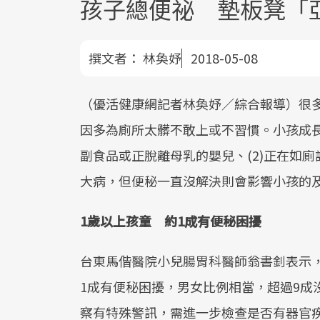
孩子總便祕 墊板凳「
撰文者：
林奐妤
2018-05-08
（優活健康網記者林奐妤／綜合報導）很
因多為廁所太髒不敢上或不習慣。小孩成長
副食品或正脫離母乳的嬰兒、(2)正在如廁
大病，但便秘一直沒解決則會影響小孩的
1歲以上孩童 約1成有便秘困擾
台東馬偕醫院小兒腸胃科醫師翁書釗表示，
1成有便秘困擾，男女比例相當，超過9成
察有特殊警訊，需進一步檢查是否有器官