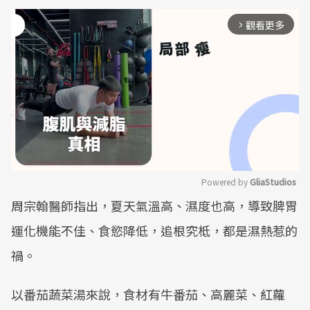
觀看更多
arrow_forward_ios
Powered by 
GliaStudios
周宗翰醫師指出，夏天氣溫高、濕度也高，導致脾胃
Mute
運化機能不佳、食慾降低，追根究柢，都是濕熱惹的
禍。
以番茄蔬菜湯來說，食材有牛番茄、高麗菜、紅蘿