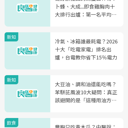
卜蜂、大成...即食雞胸肉十
大排行出爐：第一名平均一
片不到50元
新知
冷氣、冰箱誰最耗電？2026
十大「吃電家電」排名出
爐，台電教你省下15％電力
新知
大豆油、調和油還能吃嗎？
苯駢芘風波10大疑問：真正
該避開的是「這種用油方
式」
飲食
豐胸只吃青木瓜？中醫說：