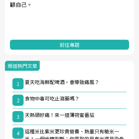
顧自己。
前往專題
頻道熱門文章
夏天吃海鮮配啤酒，會導致痛風？
1
食物中毒可吃止瀉藥嗎？
2
天熱頭好痛！來一道薄荷蜜番茄
3
這種米比紫米更珍貴營養、熱量只有糙米一
4
半！一個步驟判斷：你買到的是真米還是染色