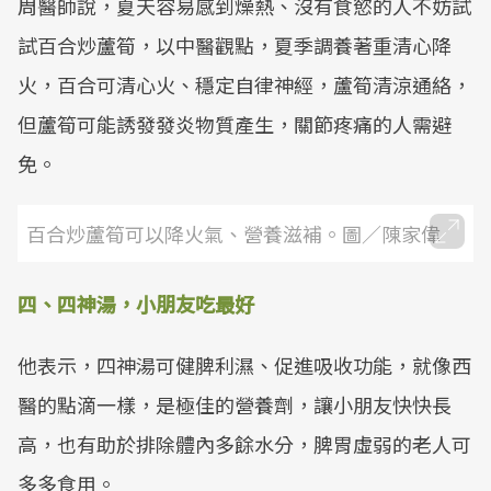
周醫師說，夏天容易感到燥熱、沒有食慾的人不妨試
試百合炒蘆筍，以中醫觀點，夏季調養著重清心降
火，百合可清心火、穩定自律神經，蘆筍清涼通絡，
但蘆筍可能誘發發炎物質產生，關節疼痛的人需避
免。
百合炒蘆筍可以降火氣、營養滋補。圖／陳家偉
四、四神湯，小朋友吃最好
他表示，四神湯可健脾利濕、促進吸收功能，就像西
醫的點滴一樣，是極佳的營養劑，讓小朋友快快長
高，也有助於排除體內多餘水分，脾胃虛弱的老人可
多多食用。