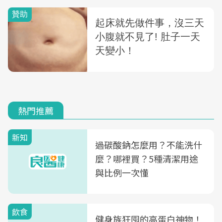
熱門推薦
新知
過碳酸鈉怎麼用？不能洗什
麼？哪裡買？5種清潔用途
與比例一次懂
飲食
健身族狂囤的高蛋白神物！