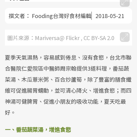
撰文者：
Fooding台灣好食材編輯
2018-05-21
圖片來源：Mariversa@ Flickr , CC BY-SA 2.0
夏季天氣濕熱，容易感到倦怠、沒有食慾，台北市聯
合醫院仁愛院區中醫師周宗翰提供3道料理，番茄蔬
菜湯、木瓜薏米粥、百合炒蘆筍，除了豐富的膳食纖
維可促進腸胃蠕動，並可清心降火、增進食慾；而四
神湯可健脾胃、促進小朋友的吸收功能，夏天吃最
好。
一、番茄蔬菜湯，增進食慾