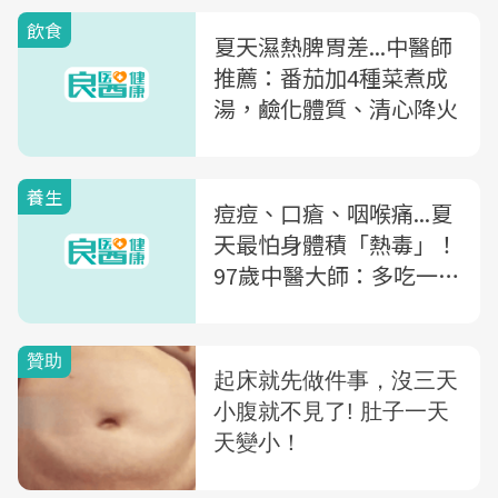
飲食
夏天濕熱脾胃差...中醫師
推薦：番茄加4種菜煮成
湯，鹼化體質、清心降火
養生
痘痘、口瘡、咽喉痛...夏
天最怕身體積「熱毒」！
97歲中醫大師：多吃一種
食物，清熱又養胃