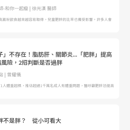
-和你一起瘦 | 徐光漢 醫師
高澱粉飲食越來越容易取得，兒童肥胖的比率也備受影響。許多人會
子」不存在！脂肪肝、關節炎...「肥胖」提高
病風險，2招判斷是否過胖
 | 曾耀儀
有1人體重超標，推估超過1千萬名成人有體重問題，醫呼籲肥胖恐提高
胖不是胖？ 從小可看大