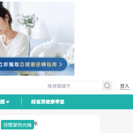
登入
專題
紐崔萊健康學堂
荷爾蒙時光機
2025健檢