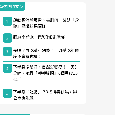
頻道熱門文章
運動完消除疲勞、長肌肉 試試「含
1
糖」豆漿效果更好
脹氣不舒服 做5招瑜珈緩解
2
先喝湯再吃菜…別傻了，改變吃的順
3
序不會讓你瘦！
下半身循環好，自然就變瘦！一天3
4
分鐘，她靠「轉轉腳踝」6個月瘦15
公斤
下半身「吃肥」？3招排毒祛濕，辦
5
公室也能做