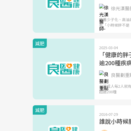
徐光漢醫師
隨著少子化、高油
有「小時候胖不是
減肥
2025-03-04
「健康的胖
逾200種疾
良醫劃重點
台灣成人每2人就
超過200種
減肥
2016-07-29
誰說小時候