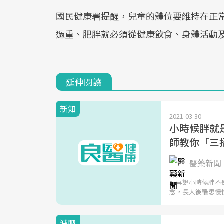
國民健康署提醒，兒童的體位要維持在正
過重、肥胖就必須從健康飲食、身體活動
延伸閱讀
新知
2021-03-30
小時候胖就
師教你「三
醫藥新聞 
別再說小時候胖不
念，長大後罹患慢
減肥