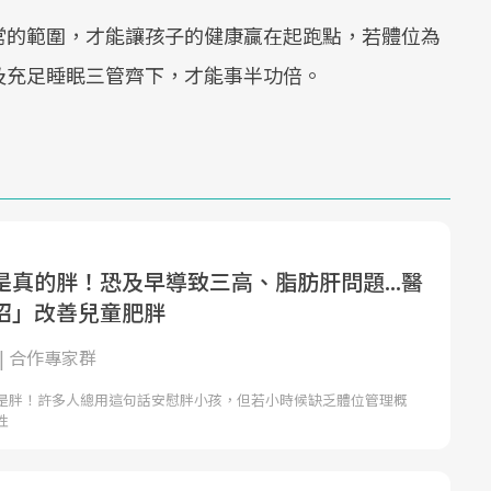
常的範圍，才能讓孩子的健康贏在起跑點，若體位為
及充足睡眠三管齊下，才能事半功倍。
是真的胖！恐及早導致三高、脂肪肝問題...醫
招」改善兒童肥胖
| 合作專家群
是胖！許多人總用這句話安慰胖小孩，但若小時候缺乏體位管理概
性