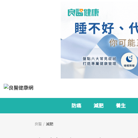
防癌
減肥
養生
良醫
減肥