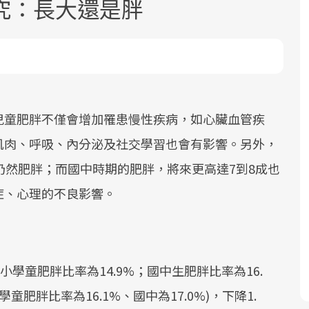
究：長大還是胖
兒童肥胖不僅會增加罹患慢性疾病，如心臟血管疾
面對超高齡社會的浪潮，台灣正在快速
2025年，就到良醫生活祭體驗「一站式
良醫健康網從「換季的身體變化」出
肌肉、呼吸、內分泌及社交學習也會有影響。另外，
邁向「健康照護」的新時代。隨著國家
健康新生活」，從講座、體驗到運動，
發，透過醫學觀點與日常感受的對話，
仍然肥胖；而國中時期的肥胖，將來更高達7到8成也
政策如「健康台灣推動委員會」與「長
全面啟動你的健康革命！
建立對亞健康的認知，進而引導實際的
照3.0」的推進，「預防醫學」已成全民
改善行動。
症、心理的不良影響。
關注的核心議題。然而，健檢不只是醫
療院所的服務，更是民眾了解自身健康
狀況、啟動健康管理的重要起點。
學童肥胖比率為14.9%；國中生肥胖比率為16.
前往專題
前往專題
前往專題
童肥胖比率為16.1%、國中為17.0%)，下降1.