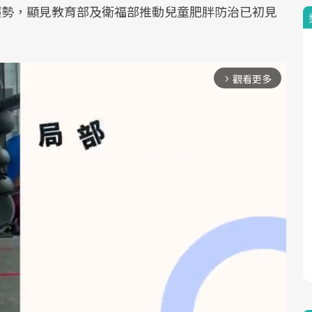
的趨勢，顯見教育部及衛福部推動兒童肥胖防治已初見
觀看更多
arrow_forward_ios