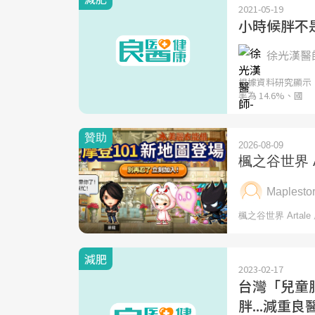
2021-05-19
小時候胖不
徐光漢醫師
根據資料研究顯示
率為 14.6%、國
減肥
2023-02-17
台灣「兒童
胖...減