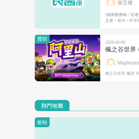
張玉櫻
(健康醫療網／記
主食，每天一杯手
熱門推薦
新知