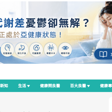
新知
生活
健康問良醫
百大良醫
健康
良醫生活祭
我與健康韌性的距離