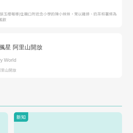
者張玉櫻報導)住廟口附近念小學的陳小妹妹，常以雞排、奶茶和薯條為
搖飲
新知