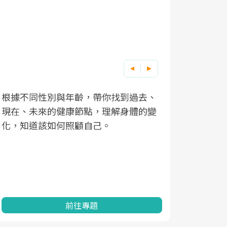
根據不同性別與年齡，帶你找到過去、
因應超高齡
現在、未來的健康節點，理解身體的變
「2025
化，知道該如何照顧自己。
康促進為目
民眾健康的
查、數據分
一起成為台
前往專題