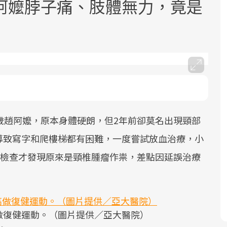
阿嬤脖子痛、肢體無力，竟是
面對超高齡社會的浪潮，台灣正在快速
2025年，就到良醫生活祭體驗「一站式
良醫健康網從「換季的身體變化」出
邁向「健康照護」的新時代。隨著國家
健康新生活」，從講座、體驗到運動，
發，透過醫學觀點與日常感受的對話，
歲趙阿嬤，原本身體硬朗，但2年前卻莫名出現頸部
政策如「健康台灣推動委員會」與「長
全面啟動你的健康革命！
建立對亞健康的認知，進而引導實際的
導致寫字和爬樓梯都有困難，一度嘗試放血治療，小
照3.0」的推進，「預防醫學」已成全民
改善行動。
關注的核心議題。然而，健檢不只是醫
醫檢查才發現原來是頸椎腫瘤作祟，差點因延誤治療
療院所的服務，更是民眾了解自身健康
狀況、啟動健康管理的重要起點。
前往專題
前往專題
前往專題
做復健運動。（圖片提供／亞大醫院）