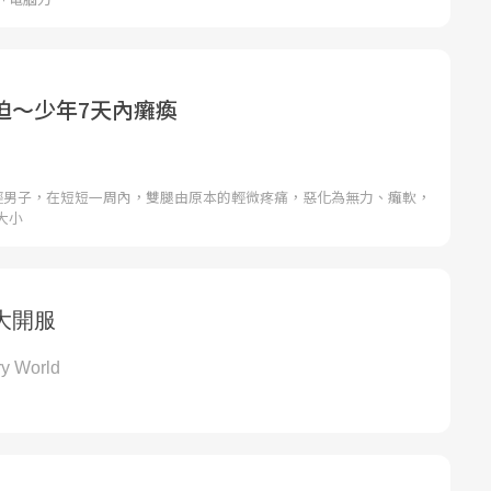
迫～少年7天內癱瘓
年輕男子，在短短一周內，雙腿由原本的輕微疼痛，惡化為無力、癱軟，
大小