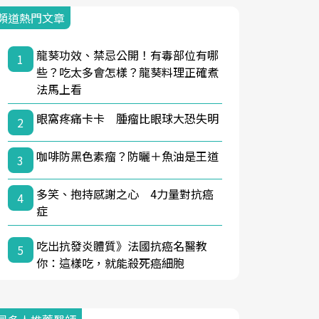
頻道熱門文章
龍葵功效、禁忌公開！有毒部位有哪
1
些？吃太多會怎樣？龍葵料理正確煮
法馬上看
眼窩疼痛卡卡 腫瘤比眼球大恐失明
2
咖啡防黑色素瘤？防曬＋魚油是王道
3
多笑、抱持感謝之心 4力量對抗癌
4
症
吃出抗發炎體質》法國抗癌名醫教
5
你：這樣吃，就能殺死癌細胞