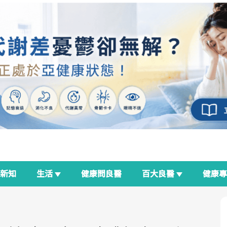
新知
生活
健康問良醫
百大良醫
健康
良醫生活祭
我與健康韌性的距離