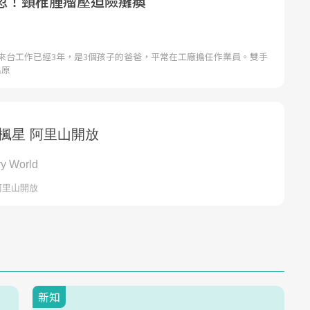
忽！頸椎腫瘤壓迫險癱瘓
子來台工作已經3年，是3個孩子的爸爸，平常在工廠擔任作業員。雙手
出原
新知