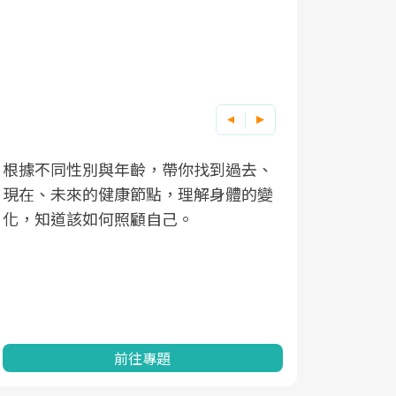
根據不同性別與年齡，帶你找到過去、
因應超高齡
現在、未來的健康節點，理解身體的變
「2025
化，知道該如何照顧自己。
康促進為目
民眾健康的
查、數據分
一起成為台
前往專題