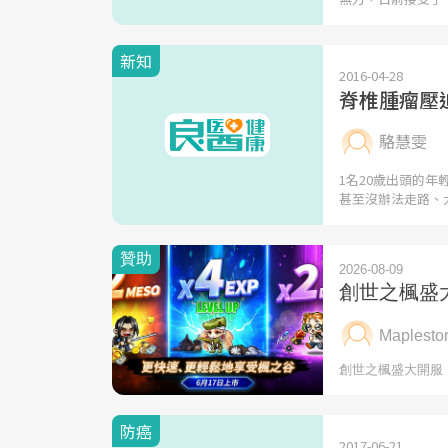
新知
2016-04-28
脊椎腫瘤壓
駱慧雯
1名20歲出頭的
甚至沒辦法走路、
防癌
2017-06-21