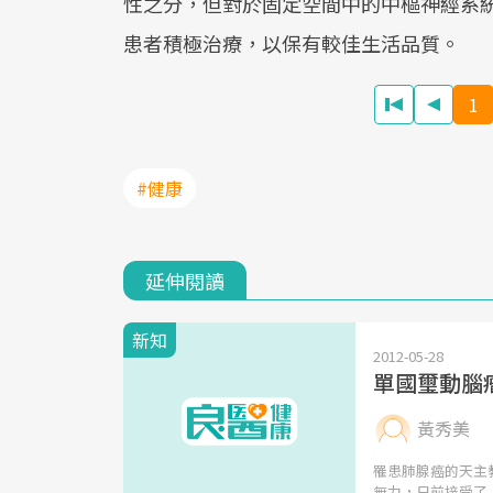
性之分，但對於固定空間中的中樞神經系
患者積極治療，以保有較佳生活品質。
1
#健康
延伸閱讀
新知
2012-05-28
單國璽動腦
黃秀美
罹患肺腺癌的天主
無力，日前接受了