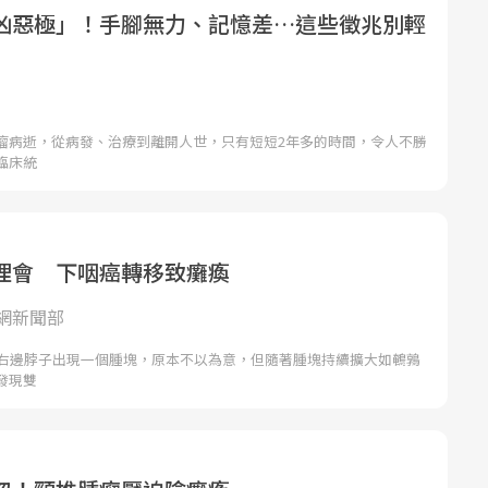
凶惡極」！手腳無力、記憶差…這些徵兆別輕
瘤病逝，從病發、治療到離開人世，只有短短2年多的時間，令人不勝
臨床統
理會 下咽癌轉移致癱瘓
網新聞部
現右邊脖子出現一個腫塊，原本不以為意，但隨著腫塊持續擴大如鵪鶉
發現雙