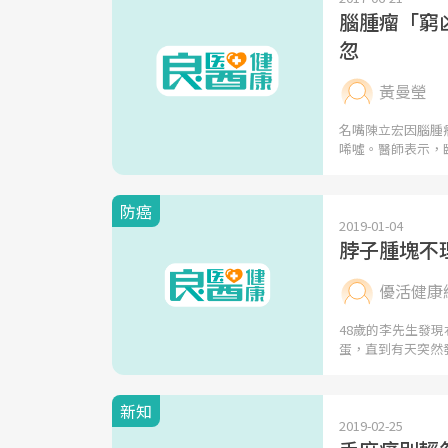
腦腫瘤「窮
忽
黃曼瑩
名嘴陳立宏因腦腫
唏噓。醫師表示，
防癌
2019-01-04
脖子腫塊不
優活健康
48歲的李先生發
蛋，直到有天突然
新知
2019-02-25