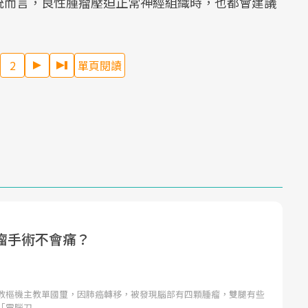
統而言，良性腫瘤壓迫正常神經組織時，也都會建議
2
單頁閱讀
瘤手術不會痛？
教樞機主教單國璽，因肺癌轉移，被發現腦部有四顆腫瘤，雙腿有些
「電腦刀