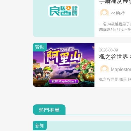
手麻痛別輕
林奐妤
一名34歲越籍男
麻痛逾3個月找不
熱門推薦
新知