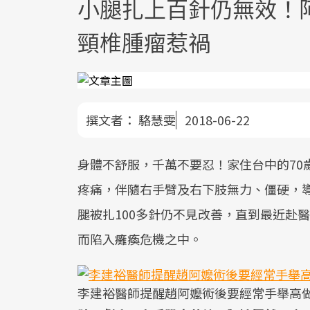
小腿扎上百針仍無效！
頸椎腫瘤惹禍
撰文者：
駱慧雯
2018-06-22
身體不舒服，千萬不要忍！家住台中的70
疼痛，伴隨右手臂及右下肢無力、僵硬，
腿被扎100多針仍不見改善，直到最近赴
而陷入癱瘓危機之中。
李建裕醫師提醒趙阿嬤術後要經常手舉高