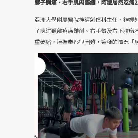
脖子劇痛、右手肌肉萎縮，阿嬤居然忍痛2
亞洲大學附屬醫院神經創傷科主任、神經
了陳述頸部疼痛難耐、右手臂及右下肢麻
重萎縮，連握拳都很困難，這樣的情況「