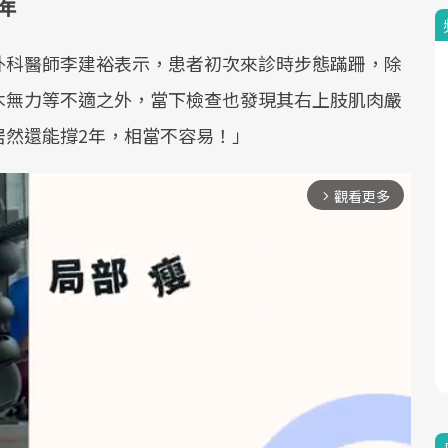
年
外科醫師李建裕表示，患者初次來診時步態蹣跚，除
木無力等不適之外，當下檢查也發現其右上肢肌肉嚴
居然還能撐2年，相當不容易！」
觀看更多
arrow_forward_ios