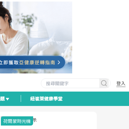
登入
專題
紐崔萊健康學堂
荷爾蒙時光機
2025健檢