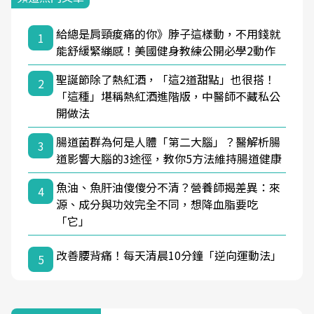
給總是肩頸痠痛的你》脖子這樣動，不用錢就
1
能舒緩緊繃感！美國健身教練公開必學2動作
聖誕節除了熱紅酒，「這2道甜點」也很搭！
2
「這種」堪稱熱紅酒進階版，中醫師不藏私公
開做法
腸道菌群為何是人體「第二大腦」？醫解析腸
3
道影響大腦的3途徑，教你5方法維持腸道健康
魚油、魚肝油傻傻分不清？營養師揭差異：來
4
源、成分與功效完全不同，想降血脂要吃
「它」
改善腰背痛！每天清晨10分鐘「逆向運動法」
5