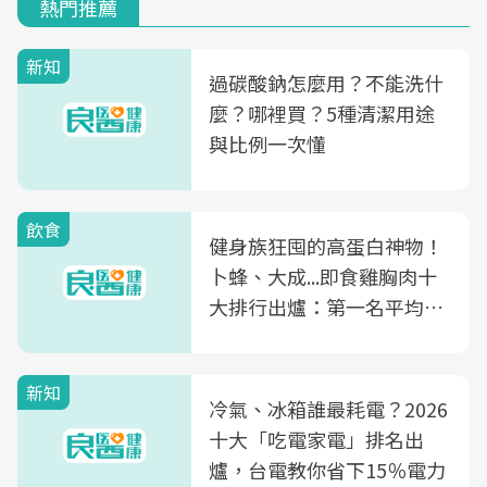
熱門推薦
新知
過碳酸鈉怎麼用？不能洗什
麼？哪裡買？5種清潔用途
與比例一次懂
飲食
健身族狂囤的高蛋白神物！
卜蜂、大成...即食雞胸肉十
大排行出爐：第一名平均一
片不到50元
新知
冷氣、冰箱誰最耗電？2026
十大「吃電家電」排名出
爐，台電教你省下15％電力