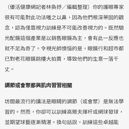
（優活健康網記者林奐妤／編輯整理）你的護眼專家
很有可能對此功法嗤之以鼻，因為他們根深蒂固的觀
念，認為僅靠視力訓練是不可能改善視力的。既然驗
光配鏡這個產業是以銷售眼鏡為主，會有此一反應也
就不足為奇了。令視光師懊惱的是，眼鏡行和超市都
已對老花眼鏡跳樓大拍賣，導致他們的生意一落千
丈。
調節或會聚都與肌肉習習相關
坊間最流行的講法是眼睛的調節（或會聚）是無法學
習的。然而，你卻可以訓練高爾夫揮杆或網球發球，
並期望球藝逐漸精湛。換句話說，訓練這些卓越能