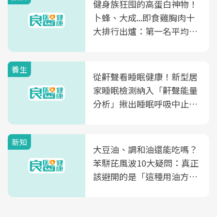
健身族狂囤的高蛋白神物！
卜蜂、大成...即食雞胸肉十
大排行出爐：第一名平均一
片不到50元
養生
從鼾聲看睡眠健康！新型居
家睡眠檢測納入「鼾聲能量
分析」揪出睡眠呼吸中止症
風險
新知
大豆油、調和油還能吃嗎？
苯駢芘風波10大疑問：真正
該避開的是「這種用油方
式」