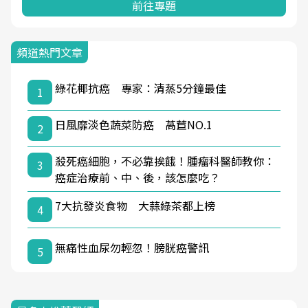
前往專題
頻道熱門文章
綠花椰抗癌 專家：清蒸5分鐘最佳
1
日風靡淡色蔬菜防癌 萵苣NO.1
2
殺死癌細胞，不必靠挨餓！腫瘤科醫師教你：
3
癌症治療前、中、後，該怎麼吃？
7大抗發炎食物 大蒜綠茶都上榜
4
無痛性血尿勿輕忽！膀胱癌警訊
5