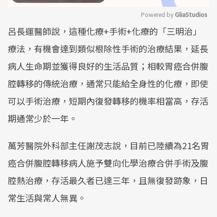
Powered by 
GliaStudios
呂長運醫師說，這種化療+手術+化療的「三明治」
Mute
療法，有機會達到類似根除性手術的治療結果，延長
病人生命期並獲得良好的生活品質；相較胃癌合併腹
腔轉移的傳統治療，通常只能給全身性的化療，即使
可以手術治療，短期內復發轉移的機率相當高，存活
期通常少於一年。
萬芳醫院外科部主任謝茂志說，目前已陸續為21名胃
癌合併腹腔轉移病人施予雙向化學治療合併手術及腹
腔熱治療，存活最久者已達三年，且無復發跡象，日
常生活與常人無異。