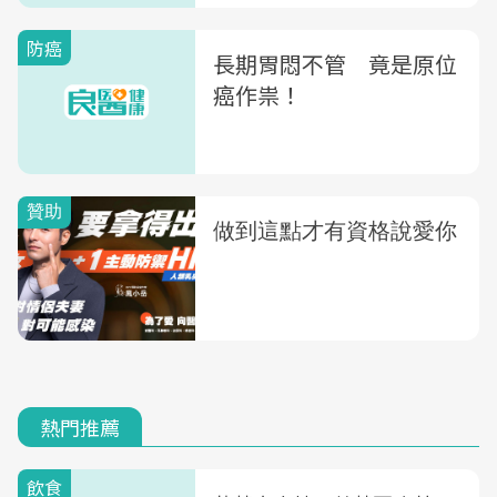
防癌
長期胃悶不管 竟是原位
癌作祟！
熱門推薦
飲食