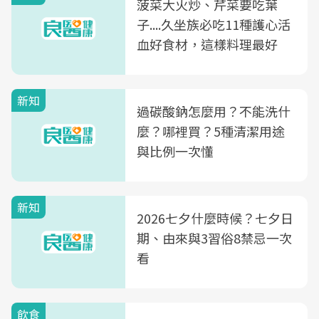
菠菜大火炒、芹菜要吃葉
子....久坐族必吃11種護心活
血好食材，這樣料理最好
新知
過碳酸鈉怎麼用？不能洗什
麼？哪裡買？5種清潔用途
與比例一次懂
新知
2026七夕什麼時候？七夕日
期、由來與3習俗8禁忌一次
看
飲食