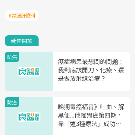
#胃腸肝膽科
延伸閱讀
防癌
癌症病患最想問的問題：
我到底該開刀、化療、還
是做放射線治療？
防癌
晚期胃癌福音》吐血、解
黑便...他罹胃癌第四期，
靠「這3種療法」成功縮
小腫瘤、順利切除