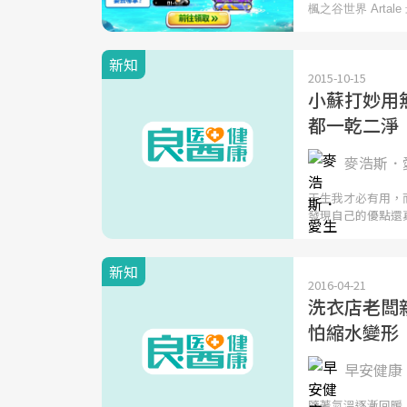
新知
2015-10-15
小蘇打妙用
都一乾二淨
麥浩斯．愛
天生我才必有用，
發現自己的優點還
新知
2016-04-21
洗衣店老闆
怕縮水變形
早安健康 
隨著氣溫逐漸回暖