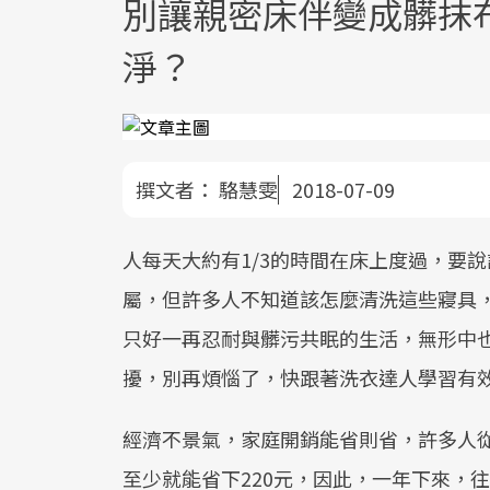
別讓親密床伴變成髒抹
淨？
撰文者：
駱慧雯
2018-07-09
人每天大約有1/3的時間在床上度過，要
屬，但許多人不知道該怎麼清洗這些寢具
只好一再忍耐與髒污共眠的生活，無形中
擾，別再煩惱了，快跟著洗衣達人學習有
經濟不景氣，家庭開銷能省則省，許多人
至少就能省下220元，因此，一年下來，