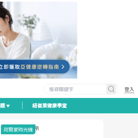
登入
專題
紐崔萊健康學堂
荷爾蒙時光機
2025健檢