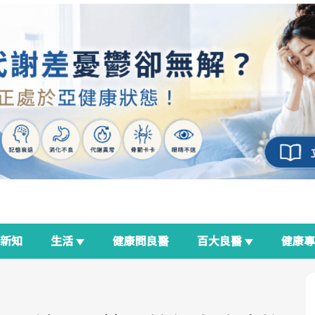
新知
生活
健康問良醫
百大良醫
健康
良醫生活祭
我與健康韌性的距離