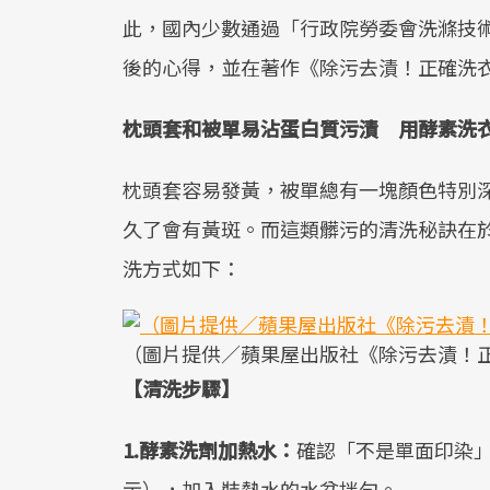
此，國內少數通過「行政院勞委會洗滌技術
後的心得，並在著作《除污去漬！正確洗
枕頭套和被單易沾蛋白質污漬 用酵素洗
枕頭套容易發黃，被單總有一塊顏色特別
久了會有黃斑。而這類髒污的清洗秘訣在
洗方式如下：
（圖片提供／蘋果屋出版社《除污去漬！
【清洗步驟】
1.酵素洗劑加熱水：
確認「不是單面印染
示），加入裝熱水的水盆拌勻。