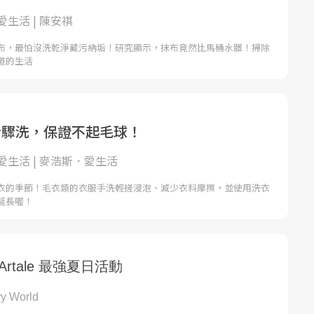
生活 | 陳安祺
布，最怕沒洗乾淨藏污納垢！研究顯示，抹布竟然比馬桶水髒！掃除
道的生活
步驟洗，保證不起毛球！
愛生活 | 麥浩斯．愛生活
衣的季節！毛衣類的衣服手洗輕搓浸泡、減少衣料摩擦，並使用洗衣
延長喔！