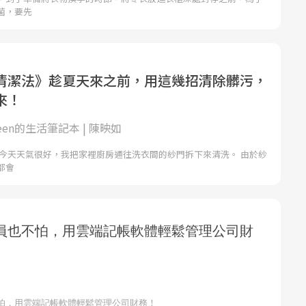
菌，要先
清潔法》趁夏天來之前，用這幾招清除髒污，
來！
ueen的生活筆記本 | 陳映如
著今天天氣很好，我把家裡廚房通往洗衣間的紗門拆下來清洗。 由於紗
都會