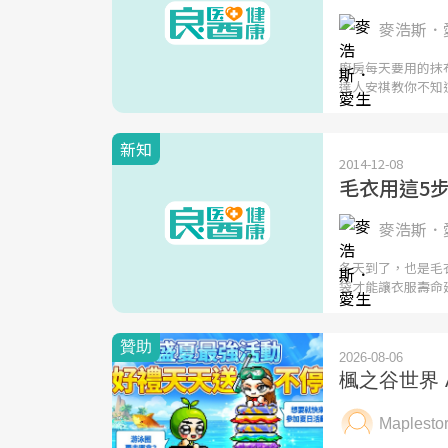
麥浩斯．愛
廚房每天要用的抹
達人安祺教你不知
新知
2014-12-08
毛衣用這5
麥浩斯．
冬天到了，也是毛
袋才能讓衣服壽命