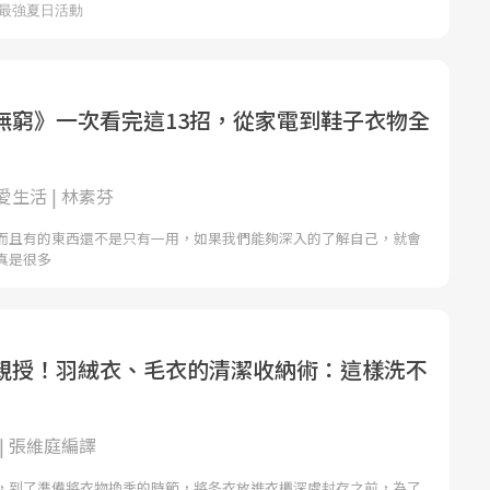
無窮》一次看完這13招，從家電到鞋子衣物全
生活 | 林素芬
而且有的東西還不是只有一用，如果我們能夠深入的了解自己，就會
真是很多
親授！羽絨衣、毛衣的清潔收納術：這樣洗不
| 張維庭編譯
，到了準備將衣物換季的時節，將冬衣放進衣櫃深處封存之前，為了