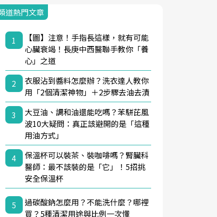
頻道熱門文章
【圖】注意！手指長這樣，就有可能
1
心臟衰竭！長庚中西醫聯手教你「養
心」之道
衣服沾到醬料怎麼辦？洗衣達人教你
2
用「2個清潔神物」＋2步驟去油去漬
大豆油、調和油還能吃嗎？苯駢芘風
3
波10大疑問：真正該避開的是「這種
用油方式」
保溫杯可以裝茶、裝咖啡嗎？腎臟科
4
醫師：最不該裝的是「它」！5招挑
安全保溫杯
過碳酸鈉怎麼用？不能洗什麼？哪裡
5
買？5種清潔用途與比例一次懂