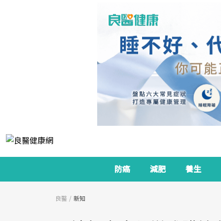
防癌
減肥
養生
良醫
新知