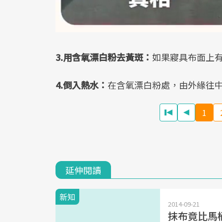
3.用含氧漂白粉去黃斑：
如果寢具布面上
4.倒入熱水：
在含氧漂白粉處，由外緣往
1
延伸閱讀
新知
2014-09-21
抹布竟比馬