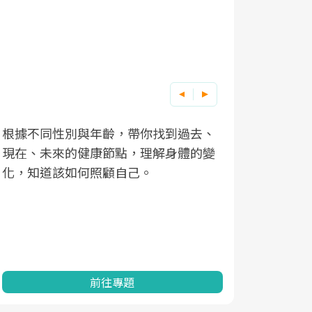
根據不同性別與年齡，帶你找到過去、
因應超高齡
現在、未來的健康節點，理解身體的變
「2025
化，知道該如何照顧自己。
康促進為目
民眾健康的
查、數據分
一起成為台
前往專題