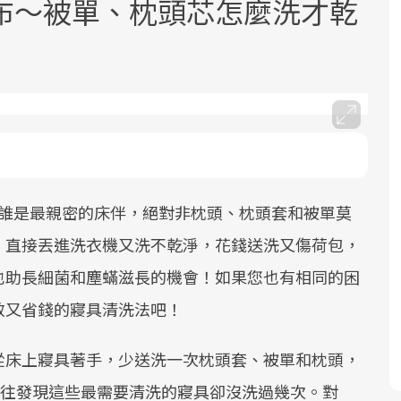
布～被單、枕頭芯怎麼洗才乾
面對超高齡社會的浪潮，台灣正在快速
2025年，就到良醫生活祭體驗「一站式
良醫健康網從「換季的身體變化」出
邁向「健康照護」的新時代。隨著國家
健康新生活」，從講座、體驗到運動，
發，透過醫學觀點與日常感受的對話，
說誰是最親密的床伴，絕對非枕頭、枕頭套和被單莫
政策如「健康台灣推動委員會」與「長
全面啟動你的健康革命！
建立對亞健康的認知，進而引導實際的
，直接丟進洗衣機又洗不乾淨，花錢送洗又傷荷包，
照3.0」的推進，「預防醫學」已成全民
改善行動。
關注的核心議題。然而，健檢不只是醫
也助長細菌和塵蟎滋長的機會！如果您也有相同的困
療院所的服務，更是民眾了解自身健康
效又省錢的寢具清洗法吧！
狀況、啟動健康管理的重要起點。
從床上寢具著手，少送洗一次枕頭套、被單和枕頭，
前往專題
前往專題
前往專題
往往發現這些最需要清洗的寢具卻沒洗過幾次。對