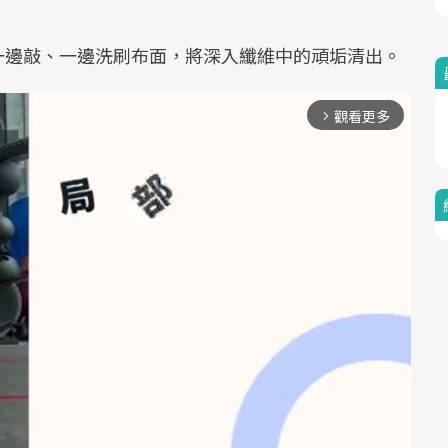
一邊敲、一邊洗刷布面，將深入纖維中的頑垢清出。
觀看更多
arrow_forward_ios