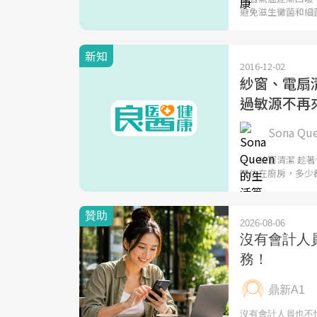
避免滋生黴菌和細
新知
2016-12-02
紗窗、電扇
過敏源不再
Sona Q
一、紗窗清潔 趁
門位在廚房，多少