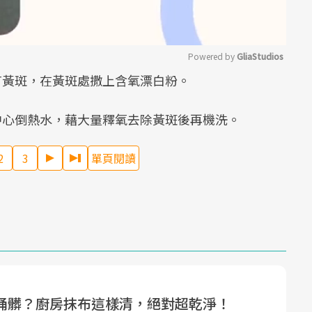
Powered by 
GliaStudios
有黃斑，在黃斑處撒上含氧漂白粉。
Mute
中心倒熱水，藉大量釋氧去除黃斑後再機洗。
2
3
單頁閱讀
桶髒？廚房抹布這樣清，絕對超乾淨！