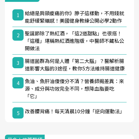
給總是肩頸痠痛的你》脖子這樣動，不用錢就
1
能舒緩緊繃感！美國健身教練公開必學2動作
聖誕節除了熱紅酒，「這2道甜點」也很搭！
2
「這種」堪稱熱紅酒進階版，中醫師不藏私公
開做法
腸道菌群為何是人體「第二大腦」？醫解析腸
3
道影響大腦的3途徑，教你5方法維持腸道健康
魚油、魚肝油傻傻分不清？營養師揭差異：來
4
源、成分與功效完全不同，想降血脂要吃
「它」
改善腰背痛！每天清晨10分鐘「逆向運動法」
5