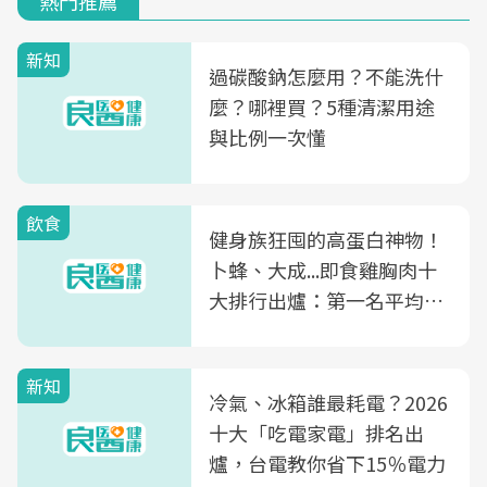
熱門推薦
新知
過碳酸鈉怎麼用？不能洗什
麼？哪裡買？5種清潔用途
與比例一次懂
飲食
健身族狂囤的高蛋白神物！
卜蜂、大成...即食雞胸肉十
大排行出爐：第一名平均一
片不到50元
新知
冷氣、冰箱誰最耗電？2026
十大「吃電家電」排名出
爐，台電教你省下15％電力