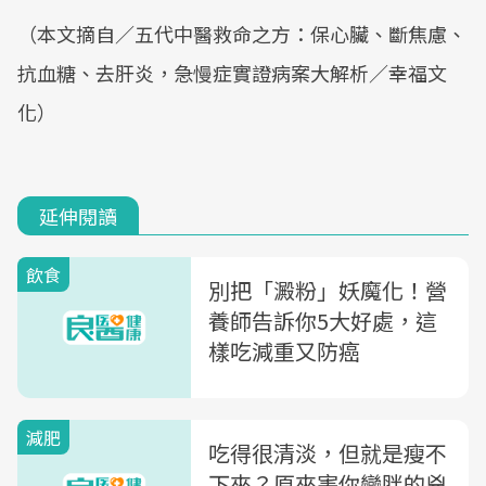
（本文摘自／五代中醫救命之方：保心臟、斷焦慮、
抗血糖、去肝炎，急慢症實證病案大解析／幸福文
化）
延伸閱讀
飲食
別把「澱粉」妖魔化！營
養師告訴你5大好處，這
樣吃減重又防癌
減肥
吃得很清淡，但就是瘦不
下來？原來害你變胖的兇