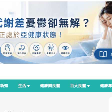
新知
生活
健康問良醫
百大良醫
健康
良醫生活祭
我與健康韌性的距離