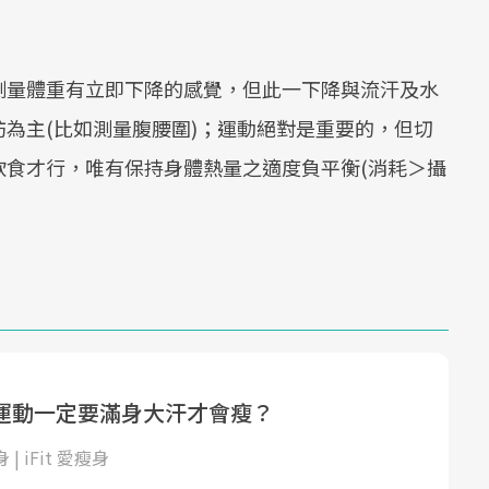
測量體重有立即下降的感覺，但此一下降與流汗及水
為主(比如測量腹腰圍)；運動絕對是重要的，但切
飲食才行，唯有保持身體熱量之適度負平衡(消耗＞攝
運動一定要滿身大汗才會瘦？
身 | iFit 愛瘦身