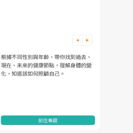
根據不同性別與年齡，帶你找到過去、
因應超高齡
現在、未來的健康節點，理解身體的變
「2025
化，知道該如何照顧自己。
康促進為目
民眾健康的
查、數據分
一起成為台
前往專題