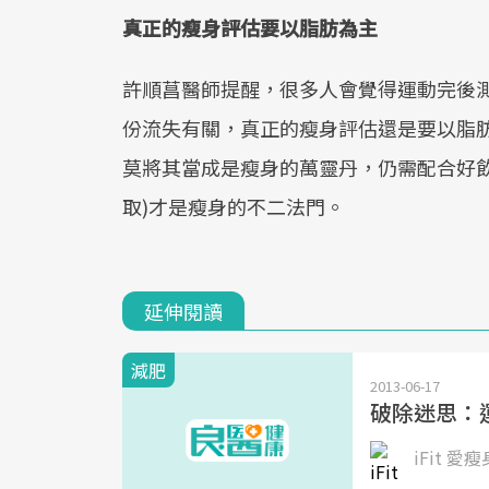
真正的瘦身評估要以脂肪為主
許順菖醫師提醒，很多人會覺得運動完後
份流失有關，真正的瘦身評估還是要以脂肪
莫將其當成是瘦身的萬靈丹，仍需配合好
取)才是瘦身的不二法門。
延伸閱讀
減肥
2013-06-17
破除迷思：
iFit 愛瘦