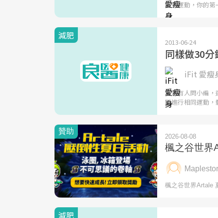
說到運動，你的第
減肥
2013-06-24
同樣做30分
iFit 愛瘦
常常有人問小編，
間進行相同運動，
減肥