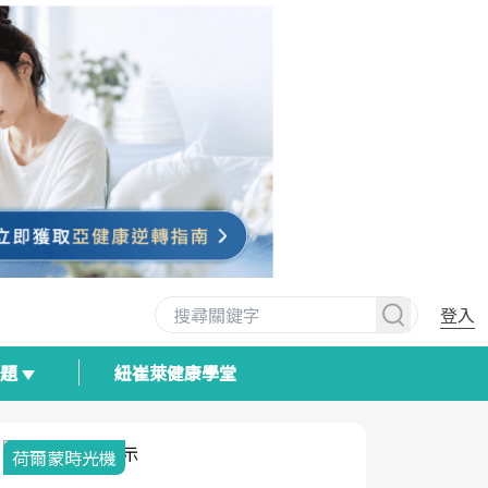
登入
專題
紐崔萊健康學堂
荷爾蒙時光機
2025健檢