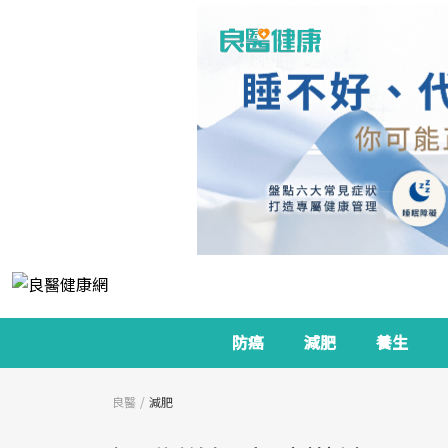
防癌
減肥
養生
良醫
減肥