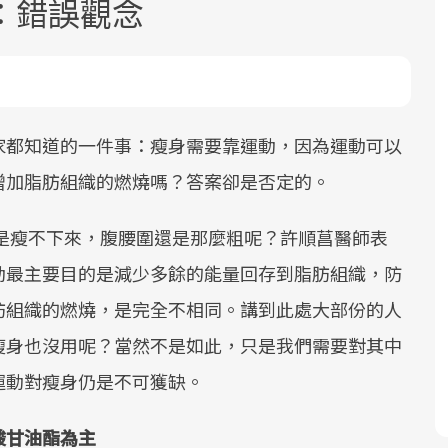
：錯誤觀念
家都知道的一件事：瘦身需要靠運動，因為運動可以
增加脂肪組織的燃燒嗎？答案卻是否定的。
面對超高齡社會的浪潮，台灣正在快速
2025年，就到良醫生活祭體驗「一站式
良醫健康網從「換季的身體變化」出
邁向「健康照護」的新時代。隨著國家
健康新生活」，從講座、體驗到運動，
發，透過醫學觀點與日常感受的對話，
是瘦不下來，腹腰圍還是那麼粗呢？許順菖醫師表
政策如「健康台灣推動委員會」與「長
全面啟動你的健康革命！
建立對亞健康的認知，進而引導實際的
動最主要目的是減少多餘的能量回存到脂肪組織，防
照3.0」的推進，「預防醫學」已成全民
改善行動。
關注的核心議題。然而，健檢不只是醫
肪組織的燃燒，是完全不相同。講到此處大部份的人
療院所的服務，更是民眾了解自身健康
瘦身也沒用呢？當然不是如此，只是我們需要對其中
狀況、啟動健康管理的重要起點。
運動對瘦身仍是不可獲缺。
前往專題
前往專題
前往專題
酸甘油酯為主