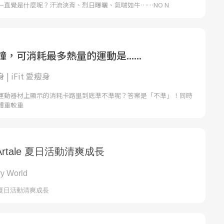
一直覺是什麼呢？汗流浹背、烈日曝曬、氣喘如牛……NO N
鐘，可消耗最多熱量的運動是......
身 | iFit 愛瘦身
運動器材上顯示的消耗卡路里到底準不準呢？答案是「不準」！同時
體重較重