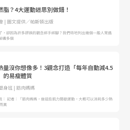
燃脂？4大運動迷思別做錯！
會 | 圖文提供／帕斯頓出版
了，卻因為許多謬誤的觀念綁手綁腳？我們特地列出幾個一般人常遇
解構多個
熱量沒你想像多！3觀念打造「每年自動減4.5
」的易瘦體質
身班 | 筋肉媽媽
我： 記者：「筋肉媽媽，做這些肌力間歇運動，大概可以消耗多少熱
而異