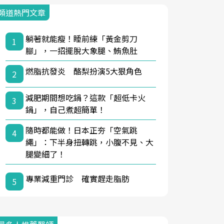
頻道熱門文章
躺著就能瘦！睡前練「黃金剪刀
1
腳」，一招擺脫大象腿、鮪魚肚
燃脂抗發炎 酪梨扮演5大狠角色
2
減肥期間想吃鍋？這款「超低卡火
3
鍋」，自己煮超簡單！
隨時都能做！日本正夯「空氣跳
4
繩」：下半身扭轉跳，小腹不見、大
腿變細了！
專業減重門診 確實趕走脂肪
5