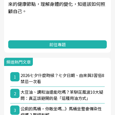
來的健康節點，理解身體的變化，知道該如何照
顧自己。
前往專題
頻道熱門文章
2026七夕什麼時候？七夕日期、由來與3習俗8
1
禁忌一次看
大豆油、調和油還能吃嗎？苯駢芘風波10大疑
2
問：真正該避開的是「這種用油方式」
公廁的馬桶，你敢坐嗎...》馬桶坐墊會傳染性
3
病嗎？醫師有解