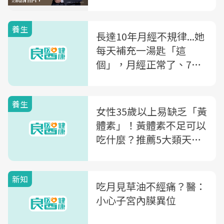
養生
長達10年月經不規律...她
每天補充一湯匙「這
個」，月經正常了、7個
月後不靠藥物懷上男寶寶
養生
女性35歲以上易缺乏「黃
體素」！黃體素不足可以
吃什麼？推薦5大類天然
黃體素食物
新知
吃月見草油不經痛？醫：
小心子宮內膜異位