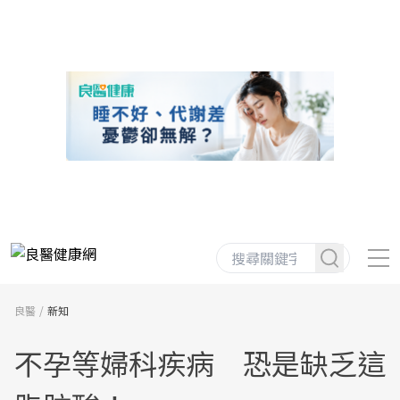
良醫
新知
不孕等婦科疾病 恐是缺乏這