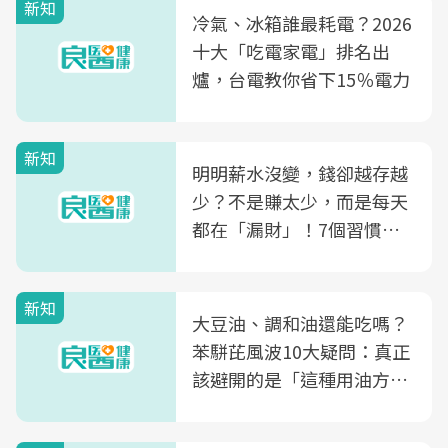
新知
冷氣、冰箱誰最耗電？2026
十大「吃電家電」排名出
爐，台電教你省下15％電力
新知
明明薪水沒變，錢卻越存越
少？不是賺太少，而是每天
都在「漏財」！7個習慣一
次看
新知
大豆油、調和油還能吃嗎？
苯駢芘風波10大疑問：真正
該避開的是「這種用油方
式」