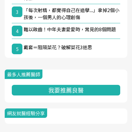
「每次射精，都覺得自己在造孽...」拿掉2個小
3
孩後，一個男人的心理創傷
難以啟齒！中年夫妻愛愛時，常見的8個問題
4
戴套＝阻隔菜花？破解菜花3迷思
5
最多人推薦醫師
我要推薦良醫
網友就醫經驗分享