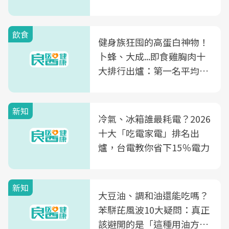
飲食
健身族狂囤的高蛋白神物！
卜蜂、大成...即食雞胸肉十
大排行出爐：第一名平均一
片不到50元
新知
冷氣、冰箱誰最耗電？2026
十大「吃電家電」排名出
爐，台電教你省下15％電力
新知
大豆油、調和油還能吃嗎？
苯駢芘風波10大疑問：真正
該避開的是「這種用油方