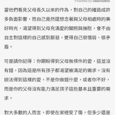
Powered by 
GliaStudios
當他們看見父母長久以來的作為，對自己的確造成許
Mute
多負面影響，而自己竟然還想念著與父母相處時的美
好時光，渴望得到父母充滿愛的關照與撫慰，會不由
自主對這樣的自己感到厭惡，覺得自己很懦弱、很矛
盾。
可是請你記得：你期盼得到父母無條件的愛，這並沒
有錯，因為這是所有孩子都渴望被滿足的需求。沒有
辦法得到這樣的愛，不是你做錯什麼，或者你不好，
而是你的父母沒有能力滿足孩子這些基本且重要的需
求。
對大多數的人而言，即使在家裡受了傷，但多少還是