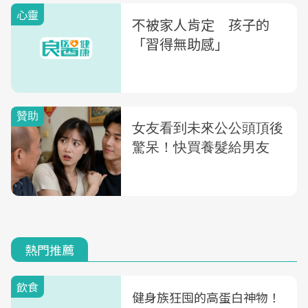
心靈
不被家人肯定 孩子的
「習得無助感」
熱門推薦
飲食
健身族狂囤的高蛋白神物！