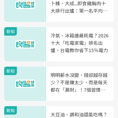
卜蜂、大成...即食雞胸肉十
大排行出爐：第一名平均一
片不到50元
新知
冷氣、冰箱誰最耗電？2026
十大「吃電家電」排名出
爐，台電教你省下15％電力
新知
明明薪水沒變，錢卻越存越
少？不是賺太少，而是每天
都在「漏財」！7個習慣一
次看
新知
大豆油、調和油還能吃嗎？