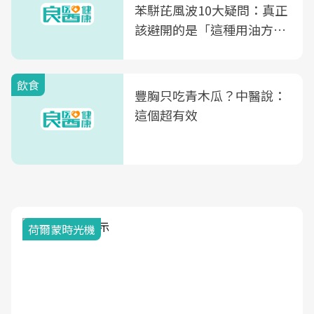
苯駢芘風波10大疑問：真正
該避開的是「這種用油方
式」
飲食
豐胸只吃青木瓜？中醫說：
這個超有效
荷爾蒙時光機