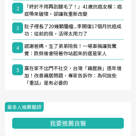
「終於不用再刮腿毛了！」41歲抗癌女模：癌
2
症帶來破壞，卻讓我重新改變
肚子裡長了20幾顆腫瘤...李開復17個月抗癌成
3
功：從前的我，活得太用力了
感謝爸媽，生了弟弟陪我！一場車禍讓我驚
4
覺：跌倒後會陪著你站起來的還是家人
窩在家不出門不社交，台灣「繭居族」逐年增
5
加！改善繭居問題，專家告訴你：為何說些
「重話」是有必要的
最多人推薦醫師
我要推薦良醫