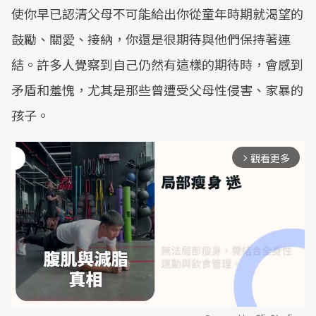
使你早已認清父母不可能給出你從童年時期就渴望的
鼓勵、關愛、接納，你還是很期待與他們保持著連
結。許多人覺察到自己仍然有這樣的期待時，會感到
矛盾和羞愧，尤其是那些曾遭受父母性侵害、家暴的
孩子。
觀看更多
arrow_forward_ios