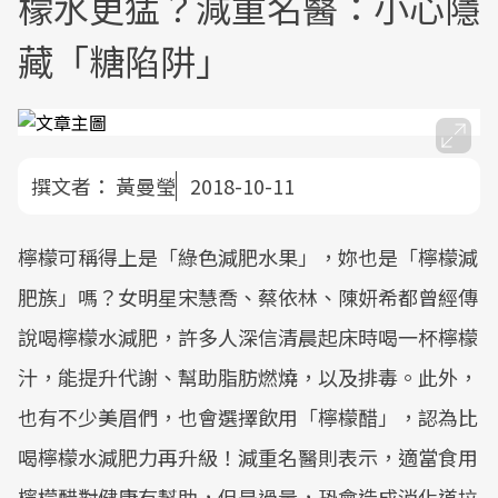
檬水更猛？減重名醫：小心隱
藏「糖陷阱」
撰文者：
黃曼瑩
2018-10-11
檸檬可稱得上是「綠色減肥水果」，妳也是「檸檬減
肥族」嗎？女明星宋慧喬、蔡依林、陳妍希都曾經傳
說喝檸檬水減肥，許多人深信清晨起床時喝一杯檸檬
汁，能提升代謝、幫助脂肪燃燒，以及排毒。此外，
也有不少美眉們，也會選擇飲用「檸檬醋」，認為比
喝檸檬水減肥力再升級！減重名醫則表示，適當食用
檸檬醋對健康有幫助，但是過量，恐會造成消化道拉