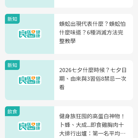
新知
蜈蚣出現代表什麼？蜈蚣怕
什麼味道？6種消滅方法完
整教學
新知
2026七夕什麼時候？七夕日
期、由來與3習俗8禁忌一次
看
飲食
健身族狂囤的高蛋白神物！
卜蜂、大成...即食雞胸肉十
大排行出爐：第一名平均一