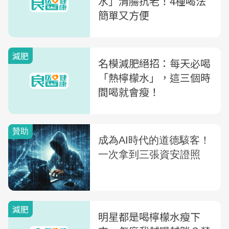
水」清腸抗老！4種喝法
簡單又方便
減肥
名模減肥絕招：每天必喝
「熱檸檬水」，這三個時
間喝就會瘦！
減肥
明星都是喝檸檬水瘦下