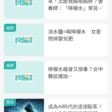
來，怎麼我越喝越胖？營
養師：「檸檬水」常見兩
大迷思
減肥
消水腫=喝檸檬水 女星
甩掉嬰兒肥
減肥
檸檬水瘦身又排毒？女中
醫這樣說…