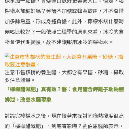
檬水加一點糖，會變得口感好更容易入口。但是，喝
檸檬水加糖好嗎？建議不加糖或蜂蜜飲用，才不會增
加多餘熱量，形成身體負擔。此外，檸檬水該什麼時
候喝比較好？一般依照生理學的原則來看，冰冷的食
物會使代謝變慢，故不建議服用冰冷的檸檬水。
注意市售標榜的養生醋，大都含有果糖、砂糖，攝取
要注意熱量。
「檸檬醋減肥」真有效？醫：食用醋含鉀離子助鈉鹽
排泄，改善水腫現象
討論完檸檬水之後，現在接著來探討同樣熱搜度很高
的「檸檬醋減肥」，到底有影嘸？劉伯恩醫師表示，