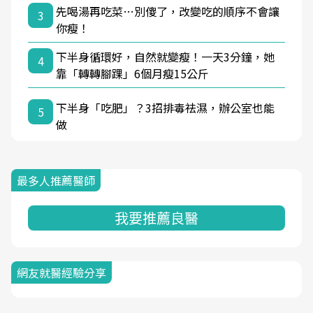
先喝湯再吃菜…別傻了，改變吃的順序不會讓
3
你瘦！
下半身循環好，自然就變瘦！一天3分鐘，她
4
靠「轉轉腳踝」6個月瘦15公斤
下半身「吃肥」？3招排毒祛濕，辦公室也能
5
做
最多人推薦醫師
我要推薦良醫
網友就醫經驗分享