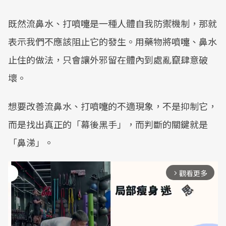
既然流鼻水、打噴嚏是一種人體自我防禦機制，那就
表示我們不應該阻止它的發生。用藥物將噴嚏、鼻水
止住的做法，只會讓外邪留在體內到處亂竄肆意破
壞。
想要改善流鼻水、打噴嚏的不適現象，不是抑制它，
而是找出真正的「幕後黑手」，而判斷的關鍵就是
「鼻涕」。
觀看更多
arrow_forward_ios