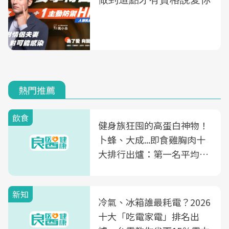
熱門推薦
飲食
健身族狂囤的高蛋白神物！
卜蜂、大成...即食雞胸肉十
大排行出爐：第一名平均一
片不到50元
新知
冷氣、冰箱誰最耗電？2026
十大「吃電家電」排名出