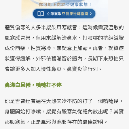
體質偏寒的人多半感染風寒感冒，這時候需要溫散的
風寒感冒藥，但用來緩解流鼻水、打噴嚏的抗組織胺
成份西藥，性質寒冷，無疑雪上加霜。再者，就算症
狀獲得緩解，外邪依舊滯留於體內，長期下來恐怕只
會讓更多人加入慢性鼻炎、鼻竇炎等行列。
鼻涕白且稀，噴嚏打不停
你是否曾經有過在大熱天冷不防的打了一個噴嚏後，
身體開始打哆嗦，感覺有股寒氣從體內散出呢？其實
那股寒氣，正是風邪與寒邪存在的最佳證明。