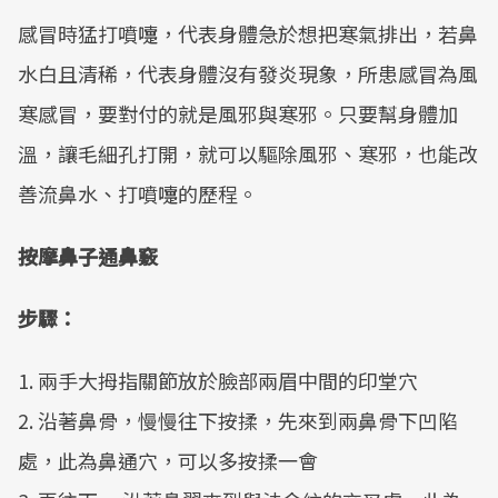
感冒時猛打噴嚏，代表身體急於想把寒氣排出，若鼻
水白且清稀，代表身體沒有發炎現象，所患感冒為風
寒感冒，要對付的就是風邪與寒邪。只要幫身體加
溫，讓毛細孔打開，就可以驅除風邪、寒邪，也能改
善流鼻水、打噴嚏的歷程。
按摩鼻子通鼻竅
步驟：
1. 兩手大拇指關節放於臉部兩眉中間的印堂穴
2. 沿著鼻骨，慢慢往下按揉，先來到兩鼻骨下凹陷
處，此為鼻通穴，可以多按揉一會