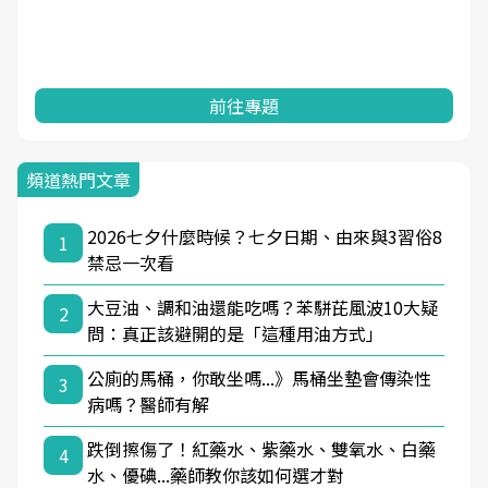
前往專題
頻道熱門文章
2026七夕什麼時候？七夕日期、由來與3習俗8
1
禁忌一次看
大豆油、調和油還能吃嗎？苯駢芘風波10大疑
2
問：真正該避開的是「這種用油方式」
公廁的馬桶，你敢坐嗎...》馬桶坐墊會傳染性
3
病嗎？醫師有解
跌倒擦傷了！紅藥水、紫藥水、雙氧水、白藥
4
水、優碘...藥師教你該如何選才對