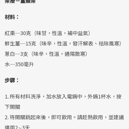
茶療－薑棗茶
材料：
紅棗─30克（味甘，性溫，補中益氣）
鮮生薑─15克（味辛，性溫，發汗解表、祛除風寒）
蔥白─3支（味辛，性溫，通陽散寒）
水─350毫升
步驟：
1. 所有材料洗淨，加水放入電鍋中，外鍋1杯水，按
下開關
2. 待開關跳起來後，即可飲用。請趁熱飲用，並建議
連用2∼3天