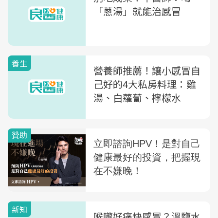
「蔥湯」就能治感冒
養生
營養師推薦！讓小感冒自
己好的4大私房料理：雞
湯、白蘿蔔、檸檬水
新知
喉嚨好痛快感冒？溫鹽水