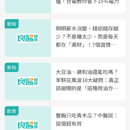
爐，台電教你省下15％電力
新知
明明薪水沒變，錢卻越存越
少？不是賺太少，而是每天
都在「漏財」！7個習慣一
次看
新知
大豆油、調和油還能吃嗎？
苯駢芘風波10大疑問：真正
該避開的是「這種用油方
式」
飲食
豐胸只吃青木瓜？中醫說：
這個超有效