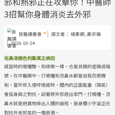
邪和熱邪正在攻擊你！中醫師
3招幫你身體消炎去外邪
良醫讀書會
撰文者：
楊素卿, 黃宗瀚
2018-10-24
從鼻涕顏色判斷真正病因
感冒時的噴嚏聲，和咳嗽一樣，也是另類的密碼或暗
號。在中醫眼中，打噴嚏和流鼻水都是自我防禦機
制，當外邪入侵呼吸道時，體內的正面能量（陽氣）
會挺身與之對抗，試著將外邪趕出家門。打噴嚏、流
鼻水就是把異物排出人體的過程，是身體小宇宙正在
對抗外來邪氣的一種表現。