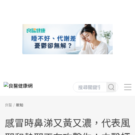
良醫
新知
感冒時鼻涕又黃又濃，代表風