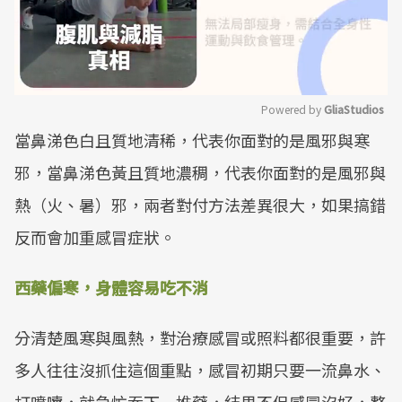
Powered by 
GliaStudios
當鼻涕色白且質地清稀，代表你面對的是風邪與寒
Mute
邪，當鼻涕色黃且質地濃稠，代表你面對的是風邪與
熱（火、暑）邪，兩者對付方法差異很大，如果搞錯
反而會加重感冒症狀。
西藥偏寒，身體容易吃不消
分清楚風寒與風熱，對治療感冒或照料都很重要，許
多人往往沒抓住這個重點，感冒初期只要一流鼻水、