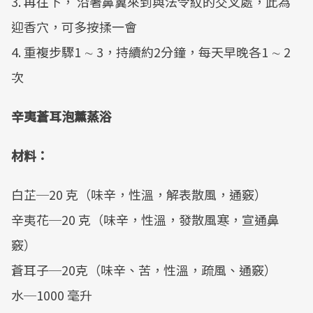
3. 再往下， 沿著鼻翼來到與法令紋的交叉處，此為
迎香穴，可多按揉一會
4. 重複步驟1 ∼ 3，持續約2分鐘，每天早晚各1 ∼ 2
次
辛夷蒼耳泡薰蒸浴
材料：
白芷─20 克（味辛，性溫，解表散風，通竅）
辛夷花─20 克（味辛，性溫，發散風寒，宣通鼻
竅）
蒼耳子─20克（味辛、苦，性溫，疏風、通竅）
水─1000 毫升