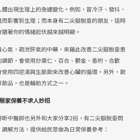
人體出現生理上的急遽變化。例如，冒冷汗、發抖、
進而影響到生理；而本身有二尖瓣脫垂的朋友，這時
會隨著你的情緒起伏越來越明顯。
養心氣，疏泄肝氣的中藥，來藉此改善二尖瓣脫垂患
的調節，會使用炒棗仁、百合、鬱金、香附、合歡
會使用四逆湯與生脈飲來改善心臟的循環。另外，飲
等飲品，也是輔助方式之一。
2居家保養不求人妙招
睿昕中醫師也另外和大家分享2招，有二尖瓣脫垂問
、調解方法，提供給民眾做為日常保養參考：