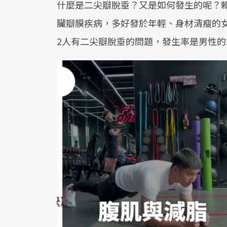
什麼是二尖瓣脫垂？又是如何發生的呢？
臟瓣膜疾病，多好發於年輕、身材清瘦的女
2人有二尖瓣脫垂的問題，發生率是男性的