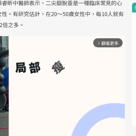
賴睿昕中醫師表示，二尖瓣脫垂是一種臨床常見的心
性。有研究估計，在20～50歲女性中，每10人就有
2倍之多。
觀看更多
arrow_forward_ios