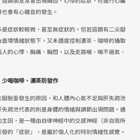
，這類朋友常會出現胸悶、心悸的症狀，在進行心臟
時也會有心雜音的發生。
多是症狀較輕微，甚至無症狀的。但若這類有二尖瓣
負面壞情緒狀態下，又未適度控制濃茶、咖啡的攝取
惱人的心悸、胸痛、胸悶，以及走路喘、喘不過氣、
 少喝咖啡、濃茶防發作
尖瓣脫垂發生的原因，和人體內心氣不足與肝失疏泄
肝失疏泄代表的則是身體的情緒與調節出現問題。通
的主因，是一種由自律神經中的交感神經（非自我所
引發的「症狀」，是屬於個人化的特別情緒性感覺。