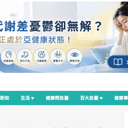
新知
生活
健康問良醫
百大良醫
健康
良醫生活祭
我與健康韌性的距離