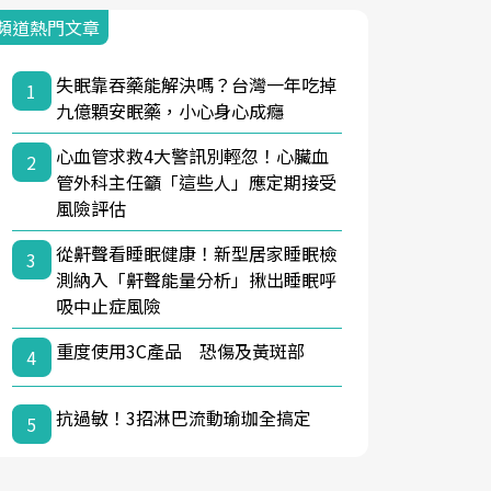
頻道熱門文章
失眠靠吞藥能解決嗎？台灣一年吃掉
1
九億顆安眠藥，小心身心成癮
心血管求救4大警訊別輕忽！心臟血
2
管外科主任籲「這些人」應定期接受
風險評估
從鼾聲看睡眠健康！新型居家睡眠檢
3
測納入「鼾聲能量分析」揪出睡眠呼
吸中止症風險
重度使用3C產品 恐傷及黃斑部
4
抗過敏！3招淋巴流動瑜珈全搞定
5