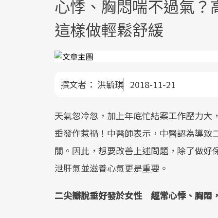
心悸、胸悶喘不過氣？
這樣做輕鬆舒緩
撰文者：
洪毓琪
2018-11-21
天氣忽冷忽，加上年底忙結案工作壓力大
垂發作惹禍！中醫師表示，中醫認為導致
關。因此，想要改善上述問題，除了做好
泄肝氣並滋養心氣更是重要。
二尖瓣脫垂好發於女性 經常心悸、胸悶