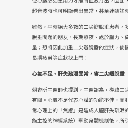
使心臟必須更用力才能將血液打出。因此
超音波時也可明顯看出異常，甚至連聽診
雖然，平時絕大多數的二尖瓣脫垂患者，
脫垂問題的朋友，長期熬夜、處於壓力、
量；恐將因此加重二尖瓣脫垂的症狀，使
長期疲勞等症狀找上門！
心氣不足、肝失疏泄異常，害二尖瓣脫垂
賴睿昕中醫師也提到，中醫認為，導致二
有關。心氣不足代表心臟的功能不佳，而
常心理上的「焦慮」是造成人體肝失疏泄
能主控的神經系統）牽動身體機制後，所