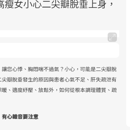
高瘦女小心二尖瓣脫垂上身，
面對超高齡社會的浪潮，台灣正在快速
2025年，就到良醫生活祭體驗「一站式
良醫健康網從「換季的身體變化」出
邁向「健康照護」的新時代。隨著國家
健康新生活」，從講座、體驗到運動，
發，透過醫學觀點與日常感受的對話，
，讓您心悸、胸悶喘不過氣？小心，可能是二尖瓣脫
政策如「健康台灣推動委員會」與「長
全面啟動你的健康革命！
建立對亞健康的認知，進而引導實際的
二尖瓣脫垂發生的原因與患者心氣不足、肝失疏泄有
照3.0」的推進，「預防醫學」已成全民
改善行動。
關注的核心議題。然而，健檢不只是醫
保暖、適度紓壓、放鬆外，如何從根本調理體質、疏
療院所的服務，更是民眾了解自身健康
狀況、啟動健康管理的重要起點。
，有心雜音要注意
前往專題
前往專題
前往專題