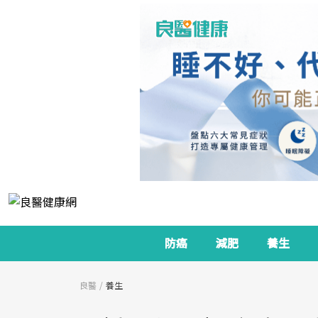
防癌
減肥
養生
良醫
養生