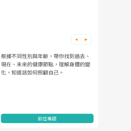
根據不同性別與年齡，帶你找到過去、
因應超高齡
現在、未來的健康節點，理解身體的變
「2025
化，知道該如何照顧自己。
康促進為目
民眾健康的
查、數據分
一起成為台
前往專題