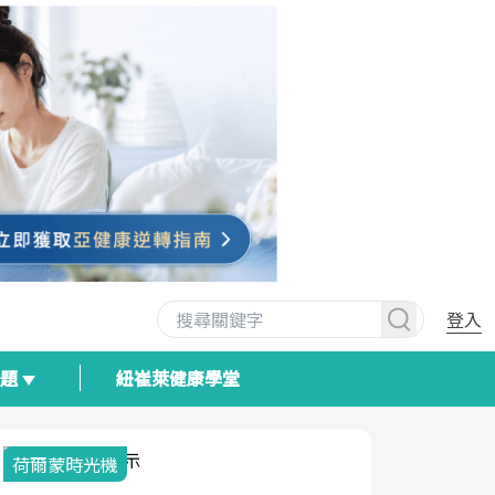
登入
專題
紐崔萊健康學堂
荷爾蒙時光機
2025健檢