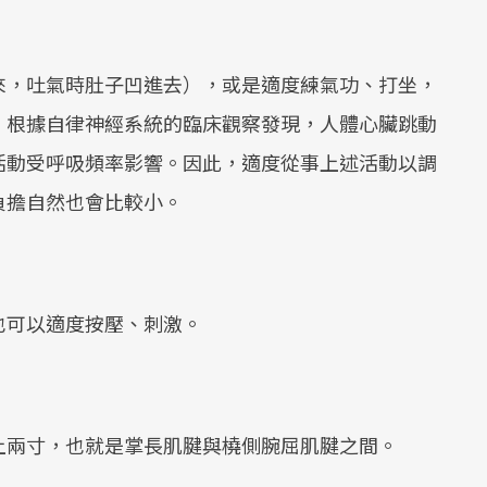
來，吐氣時肚子凹進去），或是適度練氣功、打坐，
。根據自律神經系統的臨床觀察發現，人體心臟跳動
活動受呼吸頻率影響。因此，適度從事上述活動以調
負擔自然也會比較小。
也可以適度按壓、刺激。
上兩寸，也就是掌長肌腱與橈側腕屈肌腱之間。