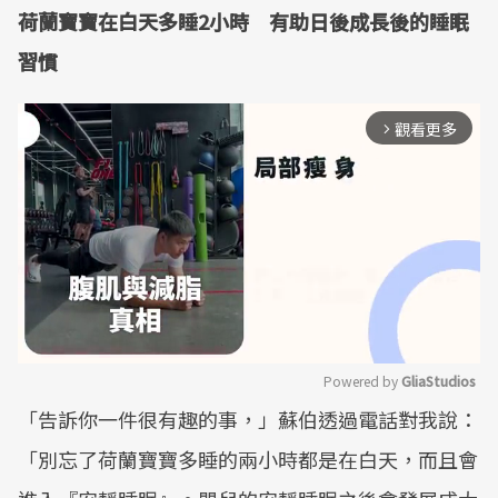
荷蘭寶寶在白天多睡2小時 有助日後成長後的睡眠
習慣
觀看更多
arrow_forward_ios
Powered by 
GliaStudios
「告訴你一件很有趣的事，」蘇伯透過電話對我說：
Mute
「別忘了荷蘭寶寶多睡的兩小時都是在白天，而且會