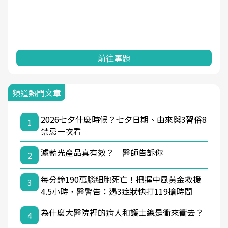
前往專題
頻道熱門文章
2026七夕什麼時候？七夕日期、由來與3習俗8
1
禁忌一次看
濾藍光產品真有效？ 醫師告訴你
2
每分鐘190萬腦細胞死亡！把握中風黃金救援
3
4.5小時，醫警告：遇3症狀快打119搶時間
為什麼大醫院裡的病人和護士總是衝來衝去？
4