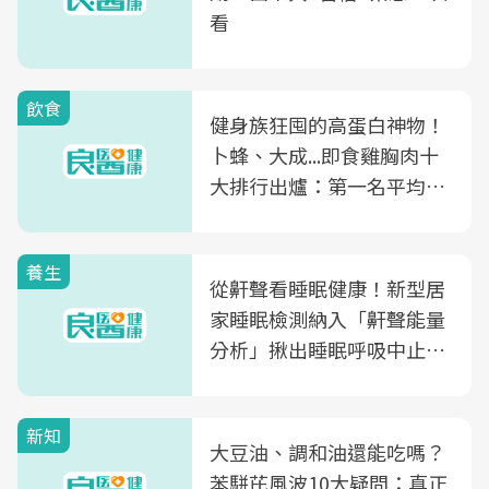
看
飲食
健身族狂囤的高蛋白神物！
卜蜂、大成...即食雞胸肉十
大排行出爐：第一名平均一
片不到50元
養生
從鼾聲看睡眠健康！新型居
家睡眠檢測納入「鼾聲能量
分析」揪出睡眠呼吸中止症
風險
新知
大豆油、調和油還能吃嗎？
苯駢芘風波10大疑問：真正