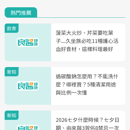
熱門推薦
飲食
菠菜大火炒、芹菜要吃葉
子....久坐族必吃11種護心活
血好食材，這樣料理最好
新知
過碳酸鈉怎麼用？不能洗什
麼？哪裡買？5種清潔用途
與比例一次懂
新知
2026七夕什麼時候？七夕日
期、由來與3習俗8禁忌一次