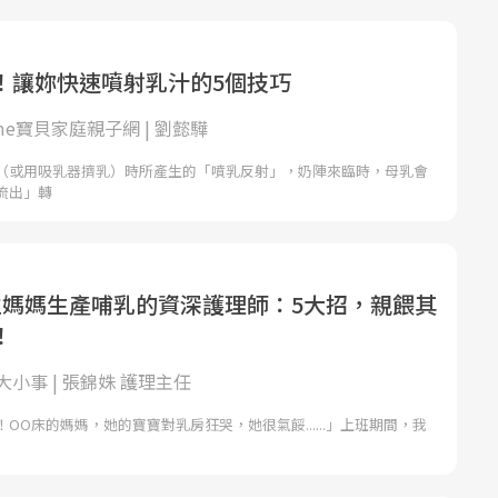
！讓妳快速噴射乳汁的5個技巧
ome寶貝家庭親子網 | 劉懿驊
（或用吸乳器擠乳）時所產生的「噴乳反射」，奶陣來臨時，母乳會
流出」轉
位媽媽生產哺乳的資深護理師：5大招，親餵其
！
小事 | 張錦姝 護理主任
OO床的媽媽，她的寶寶對乳房狂哭，她很氣餒......」上班期間，我