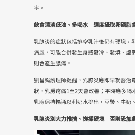
率。
飲食清淡低油、多喝水 適度攝取卵磷脂
乳腺炎的症狀包括排空乳汁後仍有硬塊，
痛感，可能合併發生身體發冷、發燒、虛
則會產生膿瘍。
劉昌娟護理師提醒，乳腺炎應即早就醫治療
狀，乳房疼痛1至2天會改善；平時應多喝
乳腺保持暢通以利奶水排出，豆漿、牛奶
乳腺炎別大力推擠、搓揉硬塊 否則恐加