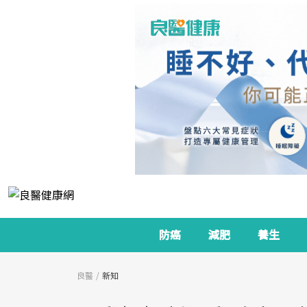
防癌
減肥
養生
良醫
新知