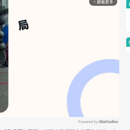
觀看更多
arrow_forward_ios
Powered by 
GliaStudios