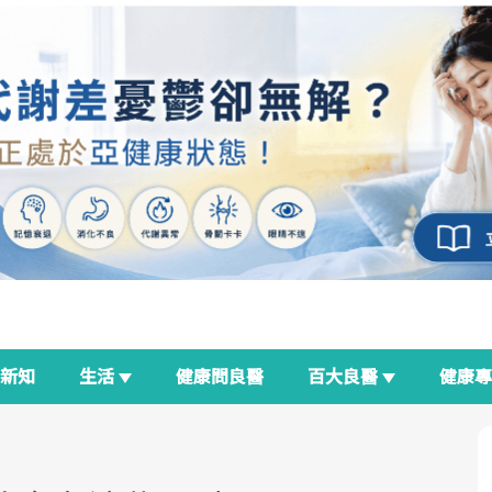
新知
生活
健康問良醫
百大良醫
健康
良醫生活祭
我與健康韌性的距離