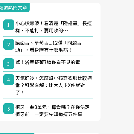
頻道熱門文章
小心噴毒液！看清楚「隱翅蟲」長這
1
樣，不能打，要用吹的～
鏡面舌、草莓舌...12種「問題舌
2
頭」，看身體有什麼毛病！
驚！浴室藏著7種你看不見的毒
3
天氣好冷，怎麼幫小孩穿衣服比較適
4
當？科學有解：比大人少X件就對
了！
植牙一顆8萬元，算貴嗎？在你決定
5
植牙前，一定要先知道這五件事