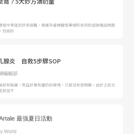
麼喬？5大妙方湧奶量
過程中常碰到許多困難，根據孕產婦關懷專線所收到的諮詢電話問題
，包括奶
乳腺炎 自救5步驟SOP
網編輯部
胸部有點痛，而且好像有塞奶的硬塊，只是沒有很明顯。由於之前也
此她並不