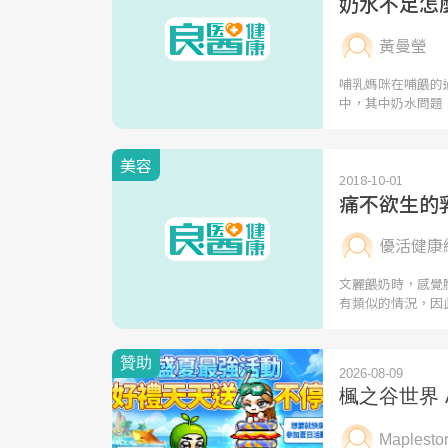
奶水不足怎
黃曼瑩
哺乳媽咪在哺餵的
中，其中奶水問題
美容
2018-10-01
痛不欲生的
優活健康
文麗餵奶時，感覺
有類似的情況，因