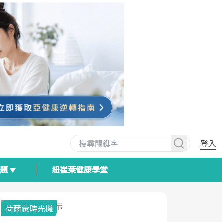
登入
專題
紐崔萊健康學堂
荷爾蒙時光機
2025健檢