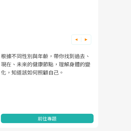
根據不同性別與年齡，帶你找到過去、
因應超高齡
現在、未來的健康節點，理解身體的變
「2025
化，知道該如何照顧自己。
康促進為目
民眾健康的
查、數據分
一起成為台
前往專題