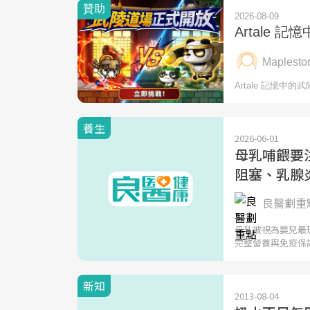
養生
2026-06-01
母乳哺餵要
阻塞、乳腺
良醫劃重點
母乳被視為嬰兒最
完整營養與免疫保
新知
2013-08-04