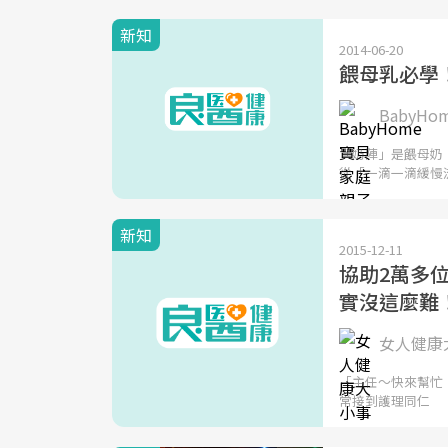
新知
2014-06-20
餵母乳必學
BabyH
「奶陣」是餵母奶
從「一滴一滴緩慢
新知
2015-12-11
協助2萬多
實沒這麼難
女人健康大
「主任～快來幫忙！
常接到護理同仁