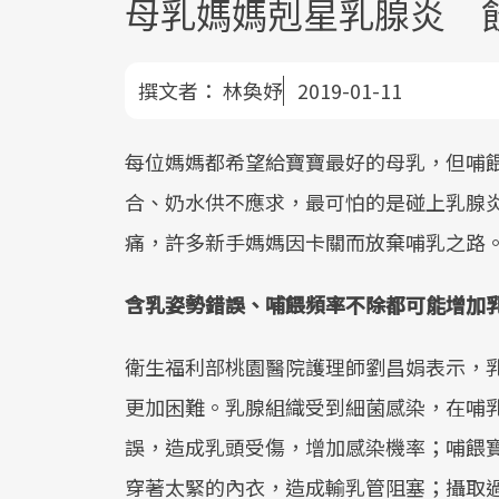
母乳媽媽剋星乳腺炎 
撰文者：
林奐妤
2019-01-11
每位媽媽都希望給寶寶最好的母乳，但哺
合、奶水供不應求，最可怕的是碰上乳腺
痛，許多新手媽媽因卡關而放棄哺乳之路
含乳姿勢錯誤、哺餵頻率不除都可能增加
衛生福利部桃園醫院護理師劉昌娟表示，
更加困難。乳腺組織受到細菌感染，在哺
誤，造成乳頭受傷，增加感染機率；哺餵
穿著太緊的內衣，造成輸乳管阻塞；攝取