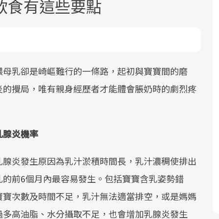
飲食有這些要點
餵母乳卻是崎嶇難行的一條路，起初與寶寶間的磨
炎的攪局，唯有親身經歷者才能體會脹奶時的劇烈疼
面對超高齡社會的浪潮，台灣正在快速
2025年，就到良醫生活祭體驗「一站式
良醫健康網從「換季的身體變化」出
。
邁向「健康照護」的新時代。隨著國家
健康新生活」，從講座、體驗到運動，
發，透過醫學觀點與日常感受的對話，
政策如「健康台灣推動委員會」與「長
全面啟動你的健康革命！
建立對亞健康的認知，進而引導實際的
乳腺炎機率
照3.0」的推進，「預防醫學」已成全民
改善行動。
關注的核心議題。然而，健檢不只是醫
乳腺炎發生原因為乳汁淤積時間長，乳汁濃稠使排出
療院所的服務，更是民眾了解自身健康
狀況、啟動健康管理的重要起點。
乳的前6個月內最容易發生。包括寶寶含乳姿勢錯
寶寶次數及時間不足，乳汁無法適當排空，或是媽媽
前往專題
前往專題
前往專題
過多高油脂、水分攝取不足，也會增加乳腺炎發生