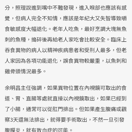
分，照理說進到嘴中不難發現，進入喉部也應該有感
覺，但病人完全不知情，應該是年紀大又失智導致嚼
食敏感度大幅退化。老年人吃魚，最好烹調大塊無魚
刺的魚種，搗碎後再給老人家吃會比較安全。臨床上
吞食異物的病人以精神疾病患者和受刑人最多，但老
人家因為各項功能退化，誤食異物較嚴重，以魚刺和
雞骨頭情況最多。
余明昌主任強調，如果異物位置在內視鏡可取出的食
道、胃、直腸等處就直接以內視鏡取出，如果已經到
了小腸，通常可以從肛門排出。但如果產生腹痛或觀
察3天還無法排出，就得要手術取出，不然一旦引發
腹膜炎，就有敗血症的可能。