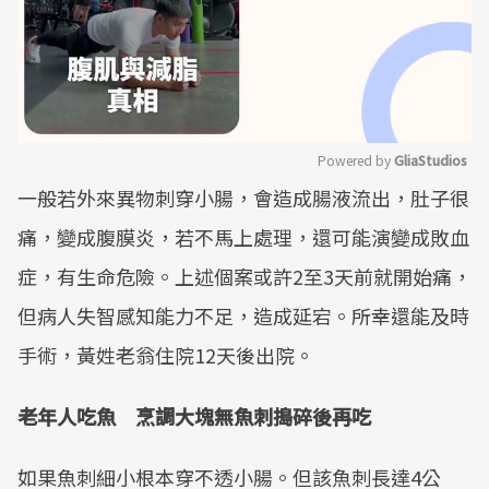
Powered by 
GliaStudios
一般若外來異物刺穿小腸，會造成腸液流出，肚子很
Mute
痛，變成腹膜炎，若不馬上處理，還可能演變成敗血
症，有生命危險。上述個案或許2至3天前就開始痛，
但病人失智感知能力不足，造成延宕。所幸還能及時
手術，黃姓老翁住院12天後出院。
老年人吃魚 烹調大塊無魚刺搗碎後再吃
如果魚刺細小根本穿不透小腸。但該魚刺長達4公