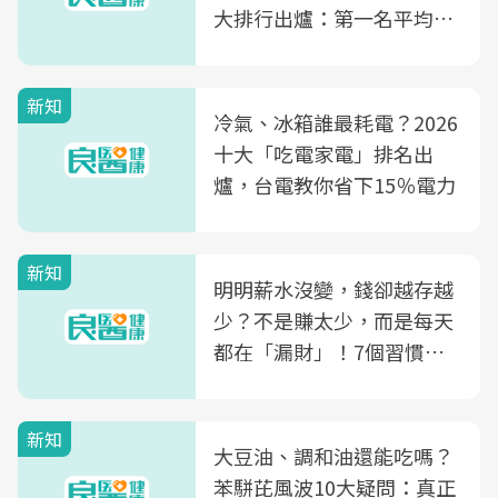
大排行出爐：第一名平均一
片不到50元
新知
冷氣、冰箱誰最耗電？2026
十大「吃電家電」排名出
爐，台電教你省下15％電力
新知
明明薪水沒變，錢卻越存越
少？不是賺太少，而是每天
都在「漏財」！7個習慣一
次看
新知
大豆油、調和油還能吃嗎？
苯駢芘風波10大疑問：真正