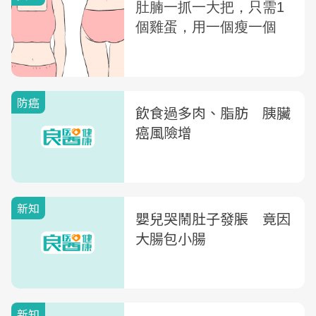
防癌
飲食過多肉、脂肪 胰臟
癌風險增
新知
嬰兒哭鬧肚子發脹 竟因
大腸包小腸
新知