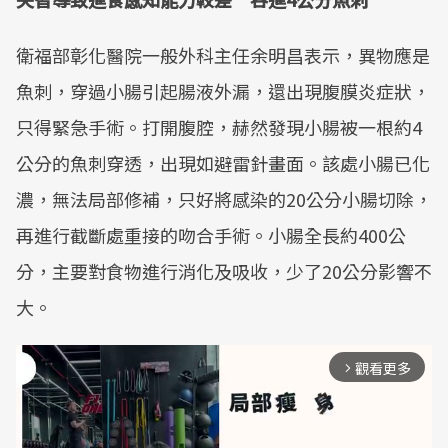
衛福部彰化醫院一般外科主任余明昌表示，異物應是
魚刺，穿過小腸引起腸液外漏，還出現腹膜炎症狀，
只得緊急手術。打開腹腔，赫然發現小腸被一根約4
公分的魚刺穿透，出現如避雷針畫面。該處小腸已化
濃，無法局部修補，只好將感染的20公分小腸切除，
再進行截斷處重接的吻合手術。小腸全長約400公
分，主要對食物進行消化及吸收，少了20公分影響不
大。
觀看更多
arrow_forward_ios