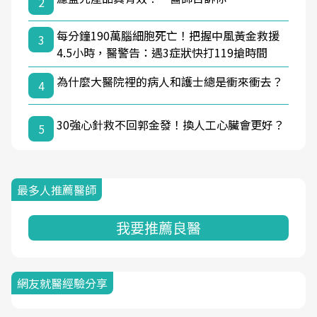
2
每分鐘190萬腦細胞死亡！把握中風黃金救援
3
4.5小時，醫警告：遇3症狀快打119搶時間
為什麼大醫院裡的病人和護士總是衝來衝去？
4
30強心針救不回郭金發！換人工心臟會更好？
5
最多人推薦醫師
我要推薦良醫
網友就醫經驗分享