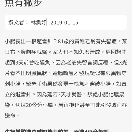
魚有撇步
撰文者：
林奐妤
2019-01-15
小腸長出一根避雷針？81歲的黃姓老翁有失智症，某
日右下腹劇痛就醫。家人也不知怎麼造成，經回想才
想到3天前曾吃過魚。因為老翁失智言詞反覆，但X光
片看不出明顯異狀，電腦斷層才發現疑似有根異物穿
刺小腸，緊急手術果然發現一根魚刺穿破小腸，如直
立的避雷針。因為延宕3天才就醫，該處小腸化膿感
染，切掉20公分小腸，若再拖延甚至可能引發敗血症
送命。
失智導致進食感知能力較差 吞進4公分魚刺