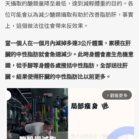
天攝取的醣類量降至最低，達到減輕體重的目的。各
位可能會以為減少醣類攝取有助於改善脂肪肝，事實
上，這個做法往往會帶來反效果。
當一個人在一個月內減掉多達3公斤體重，累積在肝
臟的中性脂肪就會急速減少。此時身體會產生危機意
識，從手腳等身體各處搜括中性脂肪，全部送往肝
臟。結果使得肝臟的中性脂肪比以前更多。
觀看更多
arrow_forward_ios