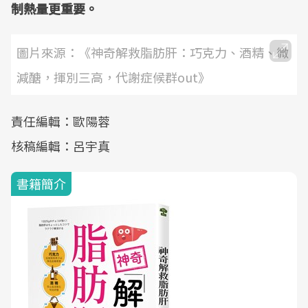
制熱量更重要。
圖片來源：《神奇解救脂肪肝：巧克力、酒精、微
減醣，揮別三高，代謝症候群out》
責任編輯：歐陽蓉
核稿編輯：呂宇真
書籍簡介