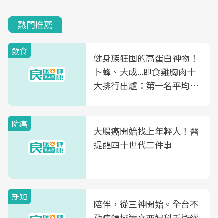
熱門推薦
飲食
健身族狂囤的高蛋白神物！
卜蜂、大成...即食雞胸肉十
大排行出爐：第一名平均一
片不到50元
防癌
大腸癌開始找上年輕人！醫
提醒四十世代三件事
新知
陪伴，從三神開始。全台不
孕症領域達文西婦科手術經