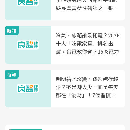
驗最豐富女性醫師之一張永
玲領軍，打造全台首創「生
殖銀行概念形象館」，攜手
新知
光田醫院建構360度女性健
冷氣、冰箱誰最耗電？2026
康照護生態圈
十大「吃電家電」排名出
爐，台電教你省下15％電力
新知
明明薪水沒變，錢卻越存越
少？不是賺太少，而是每天
都在「漏財」！7個習慣一
次看