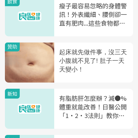
飲食
瘦子最容易忽略的身體警
訊！外表纖細、腰側卻一
直有肥肉...這些食物都是
地雷
新知
有脂肪肝怎麼辦？減●%
體重就能改善！日醫公開
「1・2・3法則」教你健
康瘦