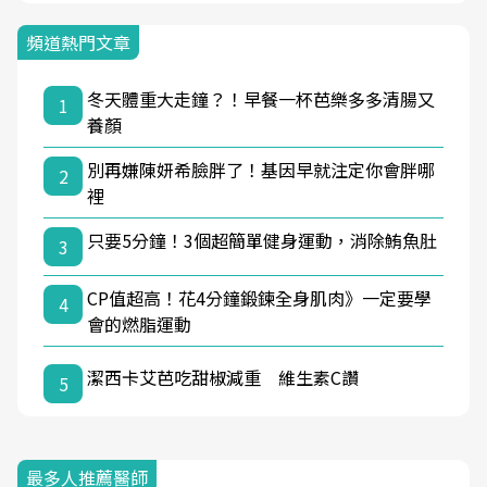
頻道熱門文章
冬天體重大走鐘？！早餐一杯芭樂多多清腸又
1
養顏
別再嫌陳妍希臉胖了！基因早就注定你會胖哪
2
裡
只要5分鐘！3個超簡單健身運動，消除鮪魚肚
3
CP值超高！花4分鐘鍛鍊全身肌肉》一定要學
4
會的燃脂運動
潔西卡艾芭吃甜椒減重 維生素C讚
5
最多人推薦醫師