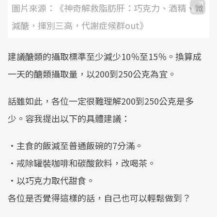
圖片來源：《神奇解救脂肪肝：巧克力、酒精、微
減醣，揮別三高，代謝症候群out》
建議醣類的攝取標準至少減少10％至15％。換算成
一天的醣類攝取量，以200到250公克為宜。
話雖如此，各位一定很難理解200到250公克是多
少。容我提出以下的具體建議：
‧主食的飯減至普通飯碗的7分滿。
‧戒除罐裝咖啡和碳酸飲料，改喝茶。
‧以巧克力取代甜食。
各位是否覺得這樣的話，自己也可以輕鬆做到？