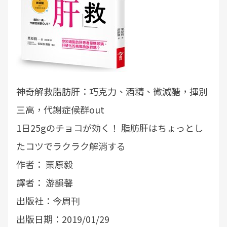
神奇解救脂肪肝：巧克力、酒精、微減醣，揮別
三高，代謝症候群out
1日25gのチョコが効く！ 脂肪肝はちょっとし
たコツでラクラク解消する
作者： 栗原毅
譯者： 游韻馨
出版社：今周刊
出版日期：2019/01/29