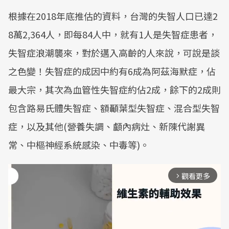
根據在2018年底推估的資料，台灣的失智人口已達2
8萬2,364人，即每84人中，就有1人是失智症患者，
失智症浪潮襲來，對於邁入高齡的人來說，可說是談
之色變！失智症的成因中約有6成為阿茲海默症，佔
最大宗，其次為血管性失智症約佔2成，餘下的2成則
包含路易氏體失智症、額顳葉型失智症、混合型失智
症，以及其他(營養失調、顱內病灶、新陳代謝異
常、中樞神經系統感染、中毒等)。
觀看更多
arrow_forward_ios