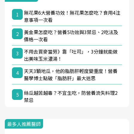
無花果6大營養功效！無花果怎麼吃？食用4注
1
意事項一次看
黃金果怎麼吃？營養5功效與3禁忌、2吃法及
2
價格一次看
不用去買麥當勞》靠「吐司」，3分鐘就能做
3
出美味玉米濃湯！
天天3顆地瓜，他的脂肪肝輕度變重度！營養
4
醫學博士點破「脂肪肝」最大迷思
絲瓜越苦越毒？不宜生吃，防營養流失料理2
5
禁忌
最多人推薦醫師