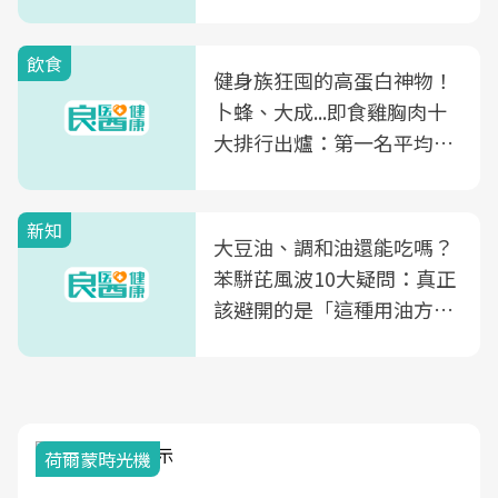
飲食
健身族狂囤的高蛋白神物！
卜蜂、大成...即食雞胸肉十
大排行出爐：第一名平均一
片不到50元
新知
大豆油、調和油還能吃嗎？
苯駢芘風波10大疑問：真正
該避開的是「這種用油方
式」
荷爾蒙時光機