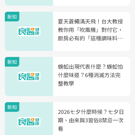
肪酸」的優缺點、建議攝取
量
新知
夏天蒼蠅滿天飛！台大教授
教你用「吹風機」對付它，
廚房必有的「這種調味料」
竟是蒼蠅剋星～
新知
蜈蚣出現代表什麼？蜈蚣怕
什麼味道？6種消滅方法完
整教學
新知
2026七夕什麼時候？七夕日
期、由來與3習俗8禁忌一次
看