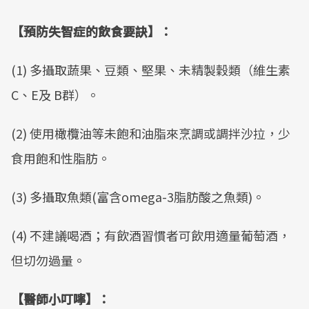
【預防失智症的飲食要訣】：
(1) 多攝取蔬果、豆類、堅果、未精製穀類（維生素
C、E及 B群）。
(2) 使用橄欖油等未飽和油脂來烹調或調拌沙拉，少
食用飽和性脂肪。
(3) 多攝取魚類(富含omega-3脂肪酸之魚類)。
(4) 不建議喝酒；有飲酒習慣者可飲用適量葡萄酒，
但切勿過量。
【醫師小叮嚀】：