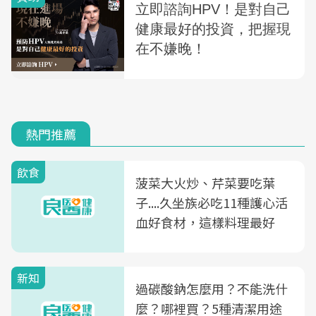
熱門推薦
飲食
菠菜大火炒、芹菜要吃葉
子....久坐族必吃11種護心活
血好食材，這樣料理最好
新知
過碳酸鈉怎麼用？不能洗什
麼？哪裡買？5種清潔用途