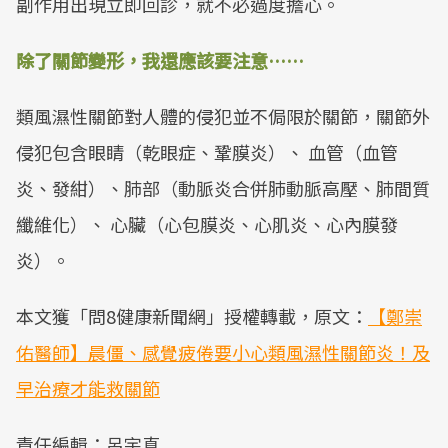
副作用出現立即回診，就不必過度擔心。
除了關節變形，我還應該要注意……
類風濕性關節對人體的侵犯並不侷限於關節，關節外
侵犯包含眼睛（乾眼症、鞏膜炎）、 血管（血管
炎、發紺）、肺部（動脈炎合併肺動脈高壓、肺間質
纖維化）、 心臟（心包膜炎、心肌炎、心內膜發
炎）。
本文獲「問8健康新聞網」授權轉載，原文：
【鄭崇
佑醫師】晨僵、感覺疲倦要小心類風濕性關節炎！及
早治療才能救關節
責任編輯：呂宇真