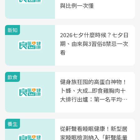
與比例一次懂
新知
2026七夕什麼時候？七夕日
期、由來與3習俗8禁忌一次
看
飲食
健身族狂囤的高蛋白神物！
卜蜂、大成...即食雞胸肉十
大排行出爐：第一名平均一
片不到50元
養生
從鼾聲看睡眠健康！新型居
家睡眠檢測納入「鼾聲能量