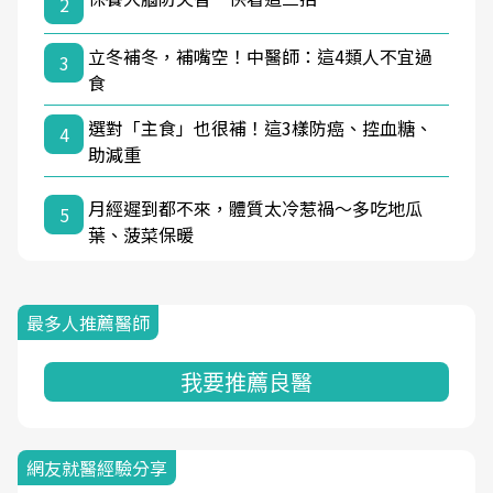
2
立冬補冬，補嘴空！中醫師：這4類人不宜過
3
食
選對「主食」也很補！這3樣防癌、控血糖、
4
助減重
月經遲到都不來，體質太冷惹禍〜多吃地瓜
5
葉、菠菜保暖
最多人推薦醫師
我要推薦良醫
網友就醫經驗分享