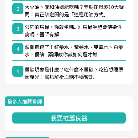
大豆油、調和油還能吃嗎？苯駢芘風波10大疑
2
問：真正該避開的是「這種用油方式」
公廁的馬桶，你敢坐嗎...》馬桶坐墊會傳染性
3
病嗎？醫師有解
跌倒擦傷了！紅藥水、紫藥水、雙氧水、白藥
4
水、優碘...藥師教你該如何選才對
暈碳現象是什麼？吃什麼不暈碳？吃飽想睡原
5
因曝光：醫師解析血糖不穩警訊
最多人推薦醫師
我要推薦良醫