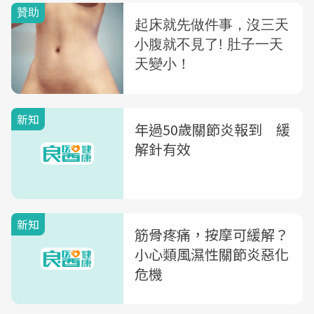
新知
年過50歲關節炎報到 緩
解針有效
新知
筋骨疼痛，按摩可緩解？
小心類風濕性關節炎惡化
危機