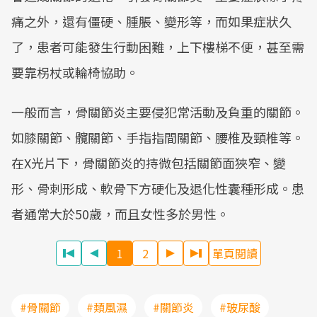
痛之外，還有僵硬、腫脹、變形等，而如果症狀久
了，患者可能發生行動困難，上下樓梯不便，甚至需
要靠柺杖或輪椅協助。
一般而言，骨關節炎主要侵犯常活動及負重的關節。
如膝關節、髖關節、手指指間關節、腰椎及頸椎等。
在X光片下，骨關節炎的持微包括關節面狹窄、變
形、骨刺形成、軟骨下方硬化及退化性囊種形成。患
者通常大於50歲，而且女性多於男性。
1
2
單頁閱讀
#骨關節
#類風濕
#關節炎
#玻尿酸