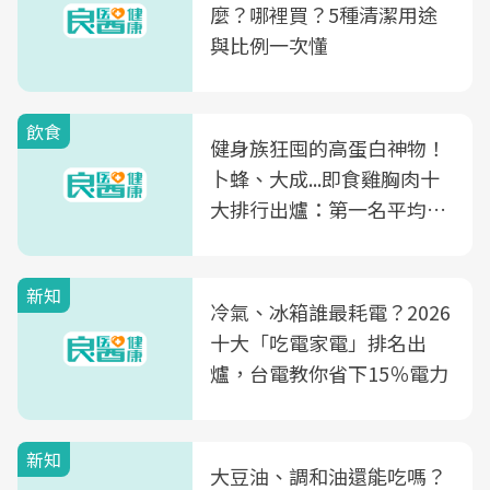
麼？哪裡買？5種清潔用途
與比例一次懂
飲食
健身族狂囤的高蛋白神物！
卜蜂、大成...即食雞胸肉十
大排行出爐：第一名平均一
片不到50元
新知
冷氣、冰箱誰最耗電？2026
十大「吃電家電」排名出
爐，台電教你省下15％電力
新知
大豆油、調和油還能吃嗎？