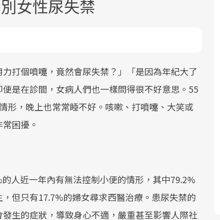
揮別女性尿失禁
用力打個噴嚏，竟然會尿失禁？」「是因為年紀大了
便是在診間，女病人們也一樣問得很不好意思。55
面對超高齡社會的浪潮，台灣正在快速
2025年，就到良醫生活祭體驗「一站式
良醫健康網從「換季的身體變化」出
尿情形，晚上也常常睡不好。咳嗽、打噴嚏、大笑或
邁向「健康照護」的新時代。隨著國家
健康新生活」，從講座、體驗到運動，
發，透過醫學觀點與日常感受的對話，
政策如「健康台灣推動委員會」與「長
全面啟動你的健康革命！
建立對亞健康的認知，進而引導實際的
非常困擾。
照3.0」的推進，「預防醫學」已成全民
改善行動。
關注的核心議題。然而，健檢不只是醫
療院所的服務，更是民眾了解自身健康
狀況、啟動健康管理的重要起點。
%的人近一年內有無法控制小便的情形，其中79.2%
，但只有17.7%的婦女尋求西醫治療。患尿失禁的
前往專題
前往專題
前往專題
會發生的症狀，導致身心不適，嚴重甚至影響人際社