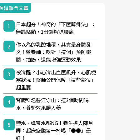
頻道熱門文章
日本超夯！神奇的「下壓薦骨法」：
1
無論站躺，1分鐘解除腰痛
你以為的乳酸堆積，其實是身體發
2
炎！營養師：吃對「這個」預防鐵
腿、抽筋，還能增強運動效果
被冷醒？小心冷出血壓飆升、心肌梗
3
塞狀況！醫師公開保暖「這些部位」
超重要
腎臟科名醫江守山：這3個時間喝
4
水，養腎效果勝人蔘
鹽水、蜂蜜水都NG！養生達人陳月
5
卿：起床空腹第一杯喝「●●」最
好！