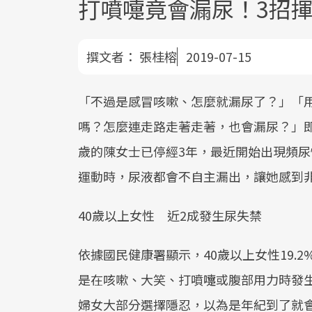
打噴嚏竟會漏尿！3招
撰文者：
張桂榕
2019-07-15
「不過是感冒咳嗽、怎麼就漏尿了？」「
嗎？怎麼連走路走著走著，也會漏尿？」即
歲的陳女士已停經3年，最近開始出現頻
運動時，尿液都會不自主漏出，讓她感到
40歲以上女性 近2成發生尿失禁
依據國民健康署顯示，40歲以上女性19.2
是在咳嗽、大笑、打噴嚏或腹部用力時發生
婦女大部分選擇隱忍，以為是年紀到了就