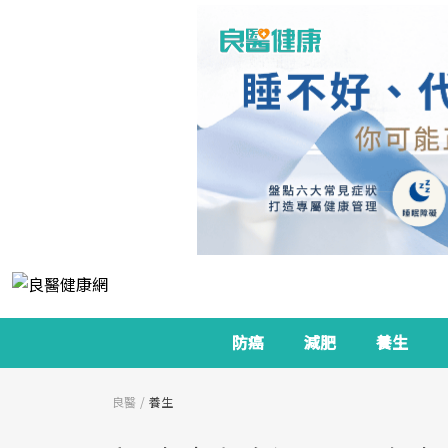
防癌
減肥
養生
良醫
養生