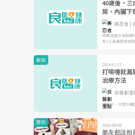
40歲後，
尿、內臟下
美忍者 |
咳嗽或是大笑的時
有1人為漏尿的症
新知
2024-11-27
打噴嚏就漏
治療方法
良醫劃重點
據統計，30至59