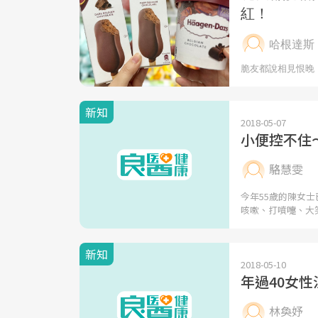
新知
2018-05-07
小便控不住
駱慧雯
今年55歲的陳女
咳嗽、打噴嚏、大
新知
2018-05-10
年過40女
林奐妤