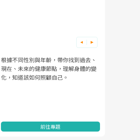
根據不同性別與年齡，帶你找到過去、
因應超高齡
現在、未來的健康節點，理解身體的變
「2025
化，知道該如何照顧自己。
康促進為目
民眾健康的
查、數據分
一起成為台
前往專題