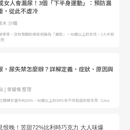
三成女人會漏尿！3個「下半身運動」：預防漏
垂，從此不虛冷
 高木 沙織
候等等，沒有預期的排尿就稱為「漏尿」。40歲以上的女性，3人中就
狀而
尿，尿失禁怎麼辦？詳解定義、症狀、原因與
 | 曾耀儀 整理
歲之間婦女當中約26％、60歲以上約38％有不同程度的尿失禁（Uina