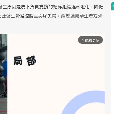
發生原因是皮下負責支撐的結締組織逐漸退化，降低
因此發生骨盆腔脫垂與尿失禁，經歷過懷孕生產或骨
觀看更多
arrow_forward_ios