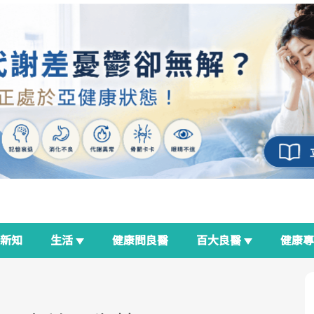
新知
生活
健康問良醫
百大良醫
健康
良醫生活祭
我與健康韌性的距離