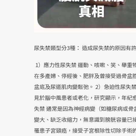
尿失禁類型分3種： 造成尿失禁的原因有
1）應力性尿失禁 運動、咳嗽、笑、舉重
在多產婦、停經後、肥胖及曾接受過骨盆
盆底及尿道肌肉變鬆弛。 2）急迫性尿失
見於腦中風患者或老化，研究顯示，年紀愈
失禁 通常是因為神經病變（如糖尿病或骨
變大、缺乏收縮力，無意識到膀胱容量已
罹患子宮頸癌，接受子宮根除性切除手術