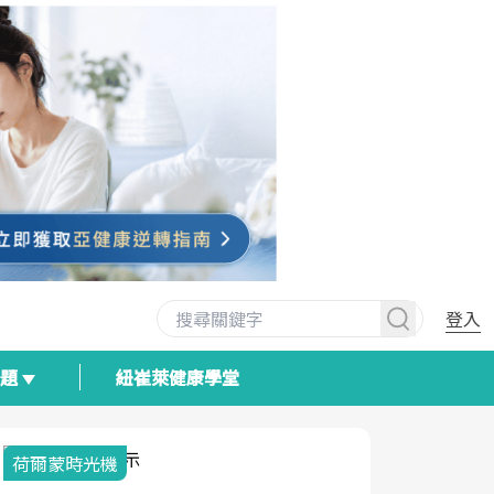
登入
專題
紐崔萊健康學堂
荷爾蒙時光機
2025健檢