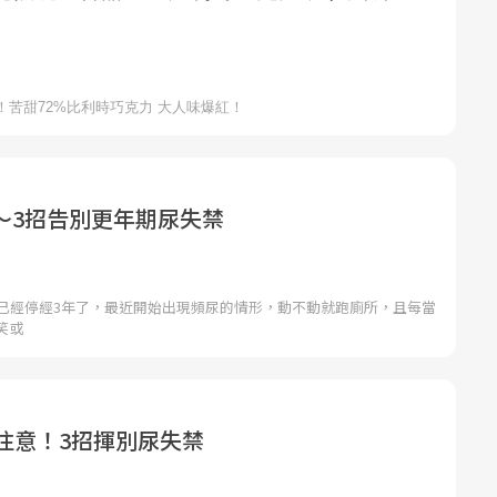
〜3招告別更年期尿失禁
士已經停經3年了，最近開始出現頻尿的情形，動不動就跑廁所，且每當
笑或
性注意！3招揮別尿失禁