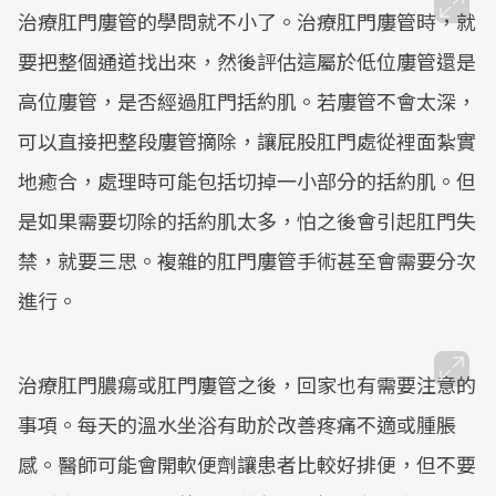
治療肛門廔管的學問就不小了。治療肛門廔管時，就
要把整個通道找出來，然後評估這屬於低位廔管還是
高位廔管，是否經過肛門括約肌。若廔管不會太深，
可以直接把整段廔管摘除，讓屁股肛門處從裡面紮實
地癒合，處理時可能包括切掉一小部分的括約肌。但
是如果需要切除的括約肌太多，怕之後會引起肛門失
禁，就要三思。複雜的肛門廔管手術甚至會需要分次
進行。
治療肛門膿瘍或肛門廔管之後，回家也有需要注意的
事項。每天的溫水坐浴有助於改善疼痛不適或腫脹
感。醫師可能會開軟便劑讓患者比較好排便，但不要