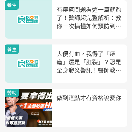
養生
有痔瘡問題看這一篇就夠
了！醫師超完整解析：教
你一次搞懂如何預防到治
療
養生
大便有血，我得了「痔
瘡」還是「肛裂」？恐是
全身發炎警訊！醫師教你
3點判別