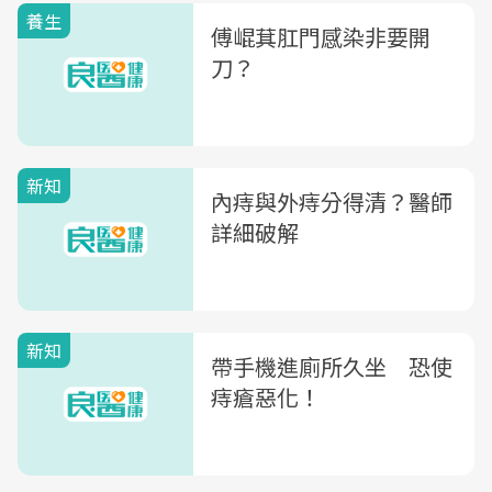
養生
傅崐萁肛門感染非要開
刀？
新知
內痔與外痔分得清？醫師
詳細破解
新知
帶手機進廁所久坐 恐使
痔瘡惡化！