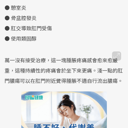
● 憩室炎
● 骨盆腔發炎
● 肛交導致肛門受傷
● 使用類固醇
萬一沒有接受治療，這一塊腫脹疼痛感會愈來愈嚴
重，這種持續性的疼痛會於坐下來更痛。淺一點的肛
門膿瘍可以在肛門附近覺得腫脹不適自行流出膿瘍。