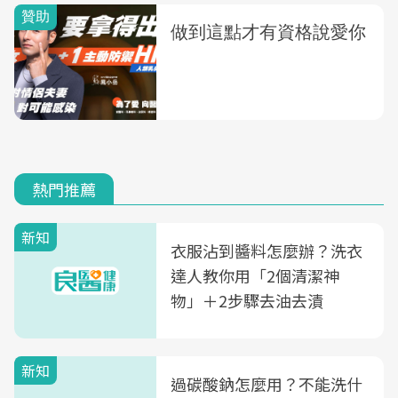
熱門推薦
新知
衣服沾到醬料怎麼辦？洗衣
達人教你用「2個清潔神
物」＋2步驟去油去漬
新知
過碳酸鈉怎麼用？不能洗什