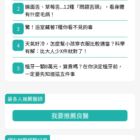
鏡面舌、草莓舌...12種「問題舌頭」，看身體
2
有什麼毛病！
驚！浴室藏著7種你看不見的毒
3
天氣好冷，怎麼幫小孩穿衣服比較適當？科學
4
有解：比大人少X件就對了！
植牙一顆8萬元，算貴嗎？在你決定植牙前，
5
一定要先知道這五件事
最多人推薦醫師
我要推薦良醫