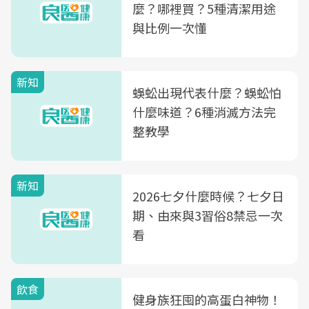
麼？哪裡買？5種清潔用途
與比例一次懂
新知
蜈蚣出現代表什麼？蜈蚣怕
什麼味道？6種消滅方法完
整教學
新知
2026七夕什麼時候？七夕日
期、由來與3習俗8禁忌一次
看
飲食
健身族狂囤的高蛋白神物！