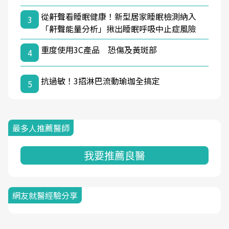
從鼾聲看睡眠健康！新型居家睡眠檢測納入
3
「鼾聲能量分析」揪出睡眠呼吸中止症風險
重度使用3C產品 恐傷及黃斑部
4
抗過敏！3招淋巴流動瑜珈全搞定
5
最多人推薦醫師
我要推薦良醫
網友就醫經驗分享