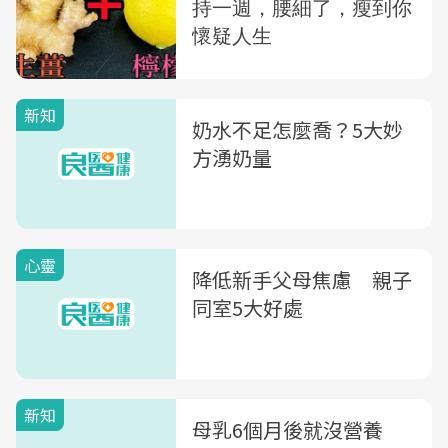
新知
奶水不足怎麼喬？5大妙
方湧奶量
心靈
降低新手父母焦慮 親子
同室5大好處
新知
母乳6個月後就沒營養