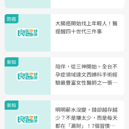
片不到50元
防癌
大腸癌開始找上年輕人！醫
提醒四十世代三件事
新知
陪伴，從三神開始。全台不
孕症領域達文西婦科手術經
驗最豐富女性醫師之一張永
玲領軍，打造全台首創「生
殖銀行概念形象館」，攜手
新知
光田醫院建構360度女性健
明明薪水沒變，錢卻越存越
康照護生態圈
少？不是賺太少，而是每天
都在「漏財」！7個習慣一