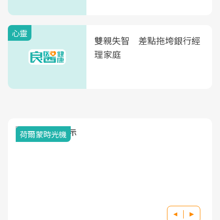
次看
心靈
雙親失智 差點拖垮銀行經
理家庭
荷爾蒙時光機