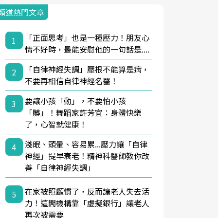
頻道熱門文章
「正面思考」也是一種壓力！朋友心
1
情不好時，最能安慰他的一句話是....
「自律神經失調」壓根不能算是病，
2
不要再相信自律神經名醫！
要讓小孩「動」，不要怕小孩
3
「髒」！舞蹈家許芳宜：身體快樂
了，心智就健康！
淺眠、頭暈、容易累...壓力讓「自律
4
神經」提早衰老！精神科醫師教你改
善「自律神經失調」
在家被照顧慣了，反而讓老人失去活
5
力！這間機構靠「虛擬銀行」讓老人
再次被需要