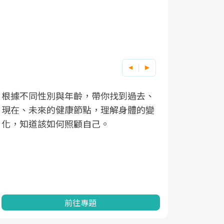
根據不同性別與年齡，帶你找到過去、
因應超高齡
現在、未來的健康節點，理解身體的變
「2025
化，知道該如何照顧自己。
康促進為目
民眾健康的
查、數據分
一起成為台
前往專題