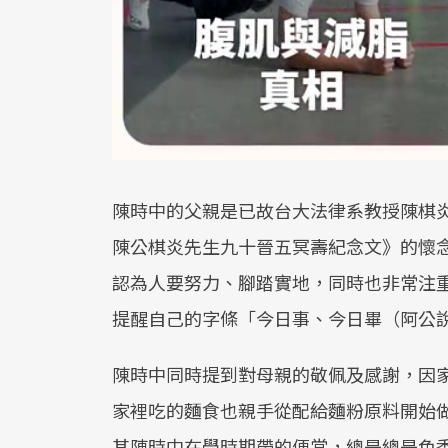
陳時中的父親是已故台大法律系教授陳棋
陳公棋炎先生九十晉五冥壽紀念文》的懷
認為人要努力、腳踏實地，同時也非常注
提醒自己的字條「今日事、今日畢（阿公
陳時中同時提到對母親的敬佩及感謝，因
家裡吃的麵食也親手從配給麵粉原料開始
其陳時中在學時期帶的便當，總是總是色