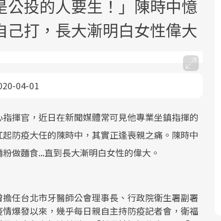
是公投的人要生！」陳時中憶
自己打，長大漸明白女性偉大
020-04-01
面對超高齡社會的浪潮，台灣正在快速
2025年，就到良醫生活祭體驗「一站式
良醫健康網從「換季的身體變化」出
邁向「健康照護」的新時代。隨著國家
健康新生活」，從講座、體驗到運動，
發，透過醫學觀點與日常感受的對話，
心指揮官，近日在新聞媒體常可見他專業坐鎮指揮的
政策如「健康台灣推動委員會」與「長
全面啟動你的健康革命！
建立對亞健康的認知，進而引導實際的
扛起防疫大任的陳時中，其實正逢喪親之痛。陳時中
照3.0」的推進，「預防醫學」已成全民
改善行動。
關注的核心議題。然而，健檢不只是醫
粉做麵食...直到長大漸明白女性的偉大。
療院所的服務，更是民眾了解自身健康
狀況、啟動健康管理的重要起點。
曾擔任台北市牙醫師公會理事長、行政院衛生署副署
前往專題
前往專題
前往專題
疫情爆發以來，幾乎每日親自主持防疫記者會，衛福