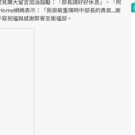
常見廣大留言加油鼓勵：「部長請好好休息」、「阿
ome網媽表示：「我很敬重陳時中部長的勇氣...謝
手寫祝福與感謝郵寄至衛福部。