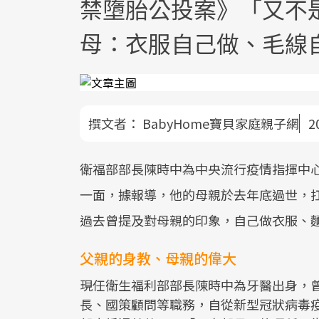
禁墮胎公投案》「又不
母：衣服自己做、毛線
撰文者：
BabyHome寶貝家庭親子網
2
衛福部部長陳時中為中央流行疫情指揮中
一面，據報導，他的母親於去年底過世，
過去曾提及對母親的印象，自己做衣服、麵
父親的身教、母親的偉大
現任衛生福利部部長陳時中為牙醫出身，
長、國策顧問等職務，自從新型冠狀病毒