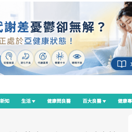
新知
生活
健康問良醫
百大良醫
健康
良醫生活祭
我與健康韌性的距離