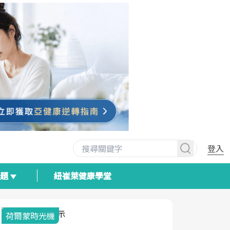
登入
專題
紐崔萊健康學堂
荷爾蒙時光機
2025健檢