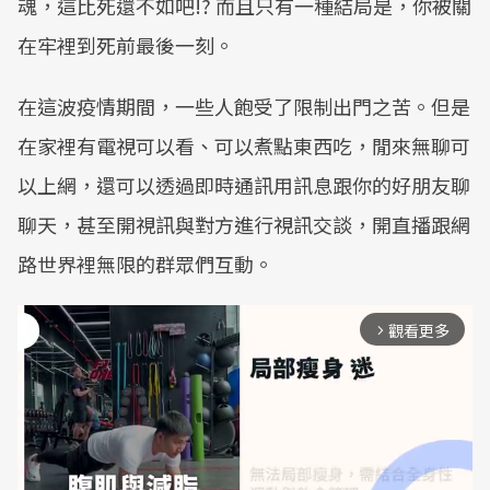
魂，這比死還不如吧!? 而且只有一種結局是，你被關
在牢裡到死前最後一刻。
在這波疫情期間，一些人飽受了限制出門之苦。但是
在家裡有電視可以看、可以煮點東西吃，閒來無聊可
以上網，還可以透過即時通訊用訊息跟你的好朋友聊
聊天，甚至開視訊與對方進行視訊交談，開直播跟網
路世界裡無限的群眾們互動。
觀看更多
arrow_forward_ios