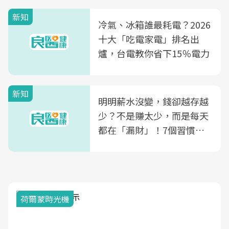
殖銀行概念形象館」，攜手
新知
光田醫院建構360度女性健
冷氣、冰箱誰最耗電？2026
康照護生態圈
十大「吃電家電」排名出
爐，台電教你省下15％電力
新知
明明薪水沒變，錢卻越存越
少？不是賺太少，而是每天
都在「漏財」！7個習慣一
次看
荷爾蒙時光機