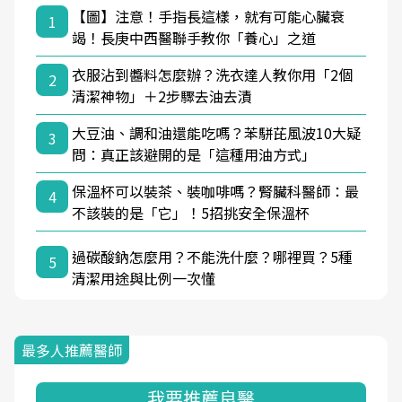
【圖】注意！手指長這樣，就有可能心臟衰
1
竭！長庚中西醫聯手教你「養心」之道
衣服沾到醬料怎麼辦？洗衣達人教你用「2個
2
清潔神物」＋2步驟去油去漬
大豆油、調和油還能吃嗎？苯駢芘風波10大疑
3
問：真正該避開的是「這種用油方式」
保溫杯可以裝茶、裝咖啡嗎？腎臟科醫師：最
4
不該裝的是「它」！5招挑安全保溫杯
過碳酸鈉怎麼用？不能洗什麼？哪裡買？5種
5
清潔用途與比例一次懂
最多人推薦醫師
我要推薦良醫