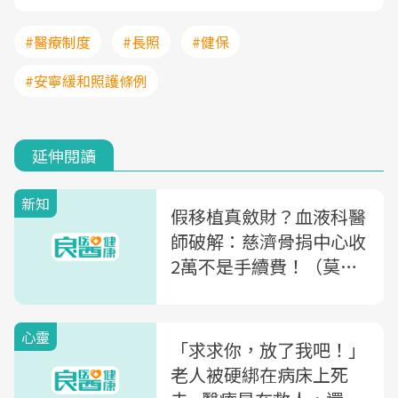
#醫療制度
#長照
#健保
#安寧緩和照護條例
延伸閱讀
新知
假移植真斂財？血液科醫
師破解：慈濟骨捐中心收
2萬不是手續費！（莫因
誤會影響捐髓意願）
心靈
「求求你，放了我吧！」
老人被硬綁在病床上死