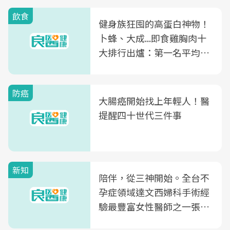
飲食
健身族狂囤的高蛋白神物！
卜蜂、大成...即食雞胸肉十
大排行出爐：第一名平均一
片不到50元
防癌
大腸癌開始找上年輕人！醫
提醒四十世代三件事
新知
陪伴，從三神開始。全台不
孕症領域達文西婦科手術經
驗最豐富女性醫師之一張永
玲領軍，打造全台首創「生