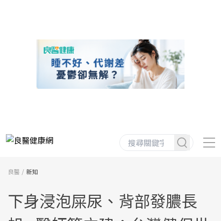
良醫
新知
下身浸泡屎尿、背部發膿長