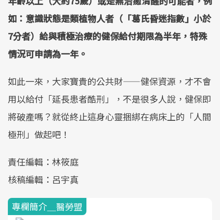
年齡以上（大約75歲）或是無治癒清醒的可能者，例
如：意識狀態是類植物人者（「葛氏昏迷指數」小於
7分者）給與積極治療的健保給付期限為半年，特殊
情況可申請為一年。
如此一來，大家寶貴的公共財——健保資源，才不會
用以給付「延長患者酷刑」，不是很多人說，健保即
將破產嗎？就從終止這身心靈捆綁在病床上的「人間
極刑」做起吧！
責任編輯：林筱庭
核稿編輯：呂宇真
專欄簡介＿醫勞盟