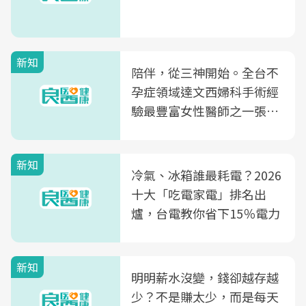
新知
陪伴，從三神開始。全台不
孕症領域達文西婦科手術經
驗最豐富女性醫師之一張永
玲領軍，打造全台首創「生
殖銀行概念形象館」，攜手
新知
光田醫院建構360度女性健
冷氣、冰箱誰最耗電？2026
康照護生態圈
十大「吃電家電」排名出
爐，台電教你省下15％電力
新知
明明薪水沒變，錢卻越存越
少？不是賺太少，而是每天