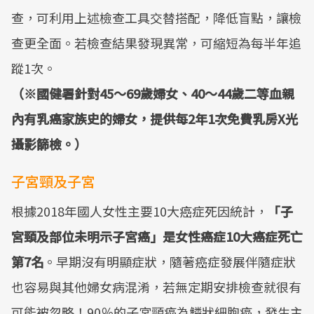
查，可利用上述檢查工具交替搭配，降低盲點，讓檢
查更全面。若檢查結果發現異常，可縮短為每半年追
蹤1次。
（※國健署針對45～69歲婦女、40～44歲二等血親
內有乳癌家族史的婦女，提供每2年1次免費乳房X光
攝影篩檢。）
子宮頸及子宮
根據2018年國人女性主要10大癌症死因統計，
「子
宮頸及部位未明示子宮癌」是女性癌症10大癌症死亡
第7名
。早期沒有明顯症狀，隨著癌症發展伴隨症狀
也容易與其他婦女病混淆，若無定期安排檢查就很有
可能被忽略！90％的子宮頸癌為鱗狀細胞癌，發生主