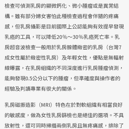
檢查可偵測乳房的顯微鈣化、微小腫瘤或是異常結
構。雖有部分婦女害怕此種檢查過程會伴隨的疼痛
感，但乳房攝影是目前國際上公認能夠有效提早發現
乳癌的工具，可以降低20％～30％乳癌死亡率。乳
房超音波檢查一般用於乳房腺體緻密的乳房（台灣7
成女性屬於緻密性乳房）及年輕女性，優點是無輻射
線曝露，在乳房組織的不同深度進行乳房腫瘤偵測，
能夠發現0.5公分以下的腫瘤，但準確度與操作者的
經驗及判讀專業有很大的關係。
乳房磁振造影（MRI）特色在於對軟組織有相當良好
的敏感度，做為女性乳房篩檢也是絕佳的選項。不具
放射性，還可同時掃描兩側乳房且無疼痛感，排除了