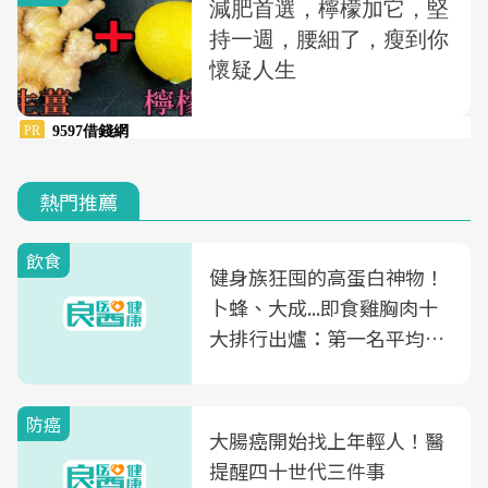
熱門推薦
飲食
健身族狂囤的高蛋白神物！
卜蜂、大成...即食雞胸肉十
大排行出爐：第一名平均一
片不到50元
防癌
大腸癌開始找上年輕人！醫
提醒四十世代三件事