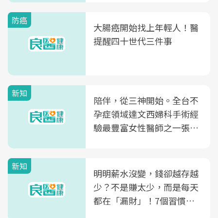
防癌
大腸癌開始找上年輕人！醫
提醒四十世代三件事
新知
陪伴，從三神開始。全台不
孕症領域達文西婦科手術經
驗最豐富女性醫師之一張永
玲領軍，打造全台首創「生
殖銀行概念形象館」，攜手
新知
光田醫院建構360度女性健
明明薪水沒變，錢卻越存越
康照護生態圈
少？不是賺太少，而是每天
都在「漏財」！7個習慣一
次看