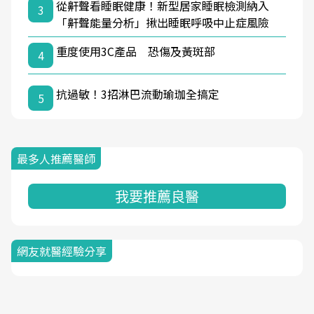
從鼾聲看睡眠健康！新型居家睡眠檢測納入
3
「鼾聲能量分析」揪出睡眠呼吸中止症風險
重度使用3C產品 恐傷及黃斑部
4
抗過敏！3招淋巴流動瑜珈全搞定
5
最多人推薦醫師
我要推薦良醫
網友就醫經驗分享