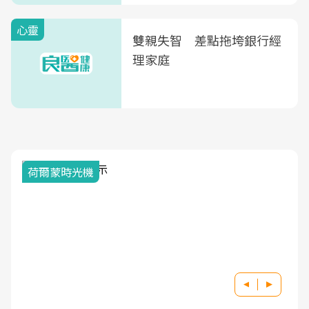
心靈
雙親失智 差點拖垮銀行經
理家庭
荷爾蒙時光機