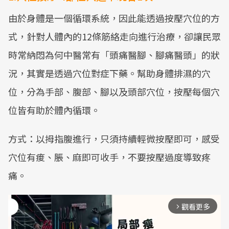
由於身體是一個循環系統，因此能透過按壓穴位的方
式，針對人體內的12條筋絡走向進行治療，卻讓民眾
時常納悶為何中醫常有「頭痛醫腳、腳痛醫頭」的狀
況，其實是透過穴位對症下藥。幫助身體排濕的穴
位，分為手部、腹部、腳以及頭部穴位，按壓每個穴
位皆有助於體內循環。
方式：以拇指腹進行，只須持續輕微按壓即可，感受
穴位有痠、脹、麻即可收手，不要按壓過度導致疼
痛。
觀看更多
arrow_forward_ios