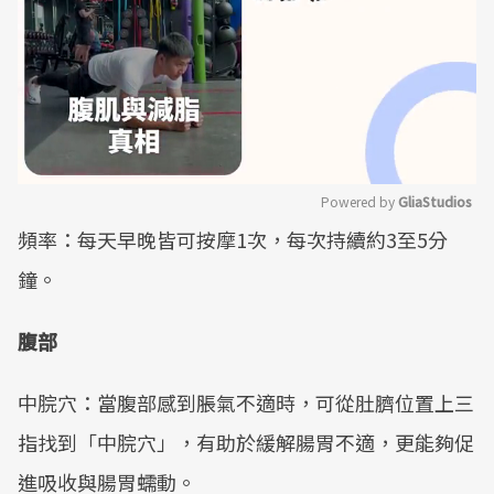
Powered by 
GliaStudios
頻率：每天早晚皆可按摩1次，每次持續約3至5分
Mute
鐘。
腹部
中脘穴：當腹部感到脹氣不適時，可從肚臍位置上三
指找到「中脘穴」，有助於緩解腸胃不適，更能夠促
進吸收與腸胃蠕動。