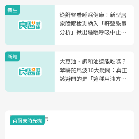
養生
從鼾聲看睡眠健康！新型居
家睡眠檢測納入「鼾聲能量
分析」揪出睡眠呼吸中止症
風險
新知
大豆油、調和油還能吃嗎？
苯駢芘風波10大疑問：真正
該避開的是「這種用油方
式」
荷爾蒙時光機