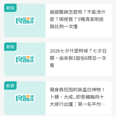
新知
過碳酸鈉怎麼用？不能洗什
麼？哪裡買？5種清潔用途
與比例一次懂
新知
2026七夕什麼時候？七夕日
期、由來與3習俗8禁忌一次
看
飲食
健身族狂囤的高蛋白神物！
卜蜂、大成...即食雞胸肉十
大排行出爐：第一名平均一
片不到50元