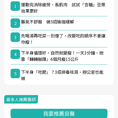
運動完消除疲勞、長肌肉 試試「含糖」豆漿
1
效果更好
脹氣不舒服 做5招瑜珈緩解
2
先喝湯再吃菜…別傻了，改變吃的順序不會讓
3
你瘦！
下半身循環好，自然就變瘦！一天3分鐘，她
4
靠「轉轉腳踝」6個月瘦15公斤
下半身「吃肥」？3招排毒祛濕，辦公室也能
5
做
最多人推薦醫師
我要推薦良醫