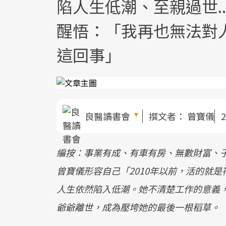
陷人生低潮、至親過世.
醒悟：「我再也無法對
這回事」
良醫讀書會
撰文者：
曾寶儀
2
編按：事業有成、有車有房、無數財富、
曾寶儀形容自己「2010年以前，活的就是符
人生依然陷入低潮。她不清楚工作的意義
爺爺離世，成為壓垮她的最後一根稻草。