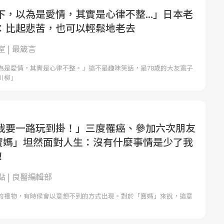
下，以為是愛情，其實是心律不整...」日本老
：比起悲苦，也可以輕鬆地老去
 | 最箴言
為是愛情，其實是心律不整。」這不是趣味笑話，是78歲的大友寬子
川柳」
我要一路玩到掛！」三度罹癌、參加六次朋友
.「寶媽」坦然面對人生：沒有什麼事情是少了我
！
 | 良醫編輯部
的禮物，有時候會以意想不到的方式出現。對於「寶媽」來說，這意