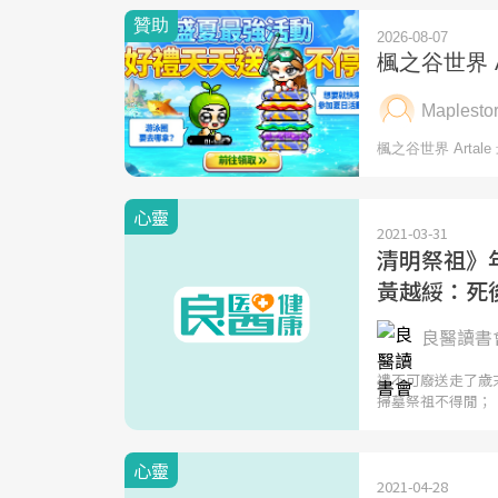
心靈
2021-03-31
清明祭祖》
黃越綏：死
良醫讀書會
禮不可廢送走了歲
掃墓祭祖不得閒；
心靈
2021-04-28