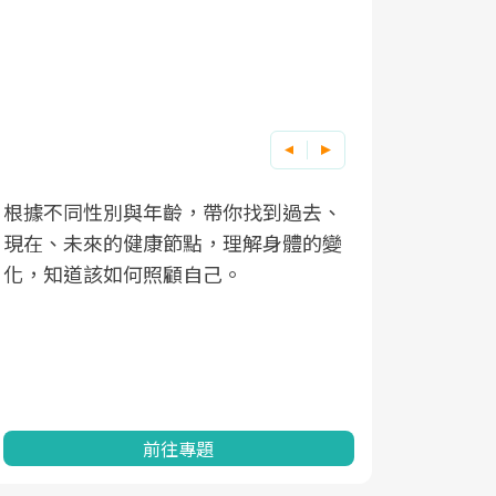
根據不同性別與年齡，帶你找到過去、
因應超高齡
現在、未來的健康節點，理解身體的變
「2025
化，知道該如何照顧自己。
康促進為目
民眾健康的
查、數據分
一起成為台
前往專題