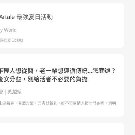
年輕人想從簡，老一輩想遵循傳統...怎麼辦？
後安分些，別給活者不必要的負擔
 | 黃越綏
末迎新春，春酒方醒，元宵就報到，好不容易情人節才鬥完嘴，清明