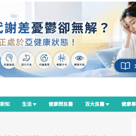
新知
生活
健康問良醫
百大良醫
健康
良醫生活祭
我與健康韌性的距離