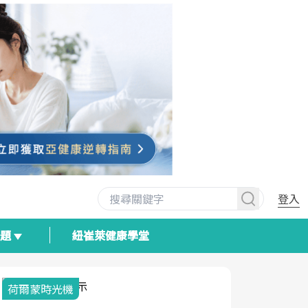
登入
專題
紐崔萊健康學堂
荷爾蒙時光機
2025健檢