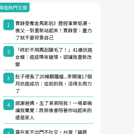
頻道熱門文章
賈靜雯奪金馬影后》歷經事業低潮、
1
喪父…到重新站起來！賈靜雯：盡力
了就不要苛責自己
「終於不用再刮腿毛了！」41歲抗癌
2
女模：癌症帶來破壞，卻讓我重新改
變
肚子裡長了20幾顆腫瘤...李開復17個
3
月抗癌成功：從前的我，活得太用力
了
感謝爸媽，生了弟弟陪我！一場車禍
4
讓我驚覺：跌倒後會陪著你站起來的
還是家人
窩在家不出門不社交，台灣「繭居
5