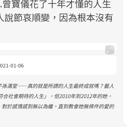
..曾寶儀花了十年才懂的人生
人說節哀順變，因為根本沒有
面對超高齡社會的浪潮，台灣正在快速
2025年，就到良醫生活祭體驗「一站式
良醫健康網從「換季的身體變化」出
邁向「健康照護」的新時代。隨著國家
健康新生活」，從講座、體驗到運動，
發，透過醫學觀點與日常感受的對話，
021-01-06
政策如「健康台灣推動委員會」與「長
全面啟動你的健康革命！
建立對亞健康的認知，進而引導實際的
照3.0」的推進，「預防醫學」已成全民
改善行動。
子孫滿堂——真的就是所謂的人生最終成就嗎？藝人
關注的核心議題。然而，健檢不只是醫
療院所的服務，更是民眾了解自身健康
合社會期待的人生」，但2010年到2012年的她，
狀況、啟動健康管理的重要起點。
，對於感情感到無以為繼，直到教會她無條件的愛的
前往專題
前往專題
前往專題