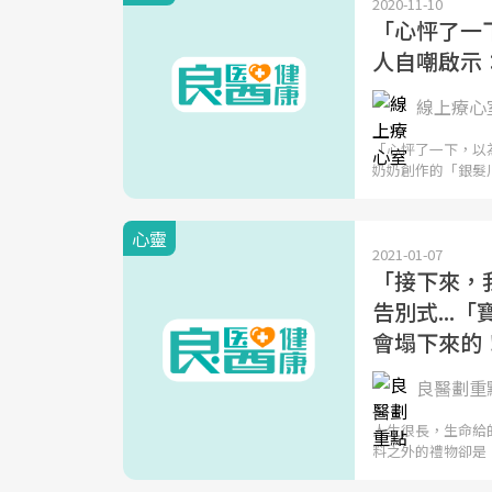
2020-11-10
「心怦了一
人自嘲啟示
線上療心室
「心怦了一下，以
奶奶創作的「銀髮
心靈
2021-01-07
「接下來，
告別式..
會塌下來的
良醫劃重點
人生很長，生命給
料之外的禮物卻是