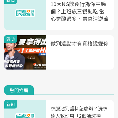
新知
10大NG飲食行為你中幾
個？上班族三餐亂吃 當
心胃酸過多、胃食道逆流
熱門推薦
新知
衣服沾到醬料怎麼辦？洗衣
達人教你用「2個清潔神