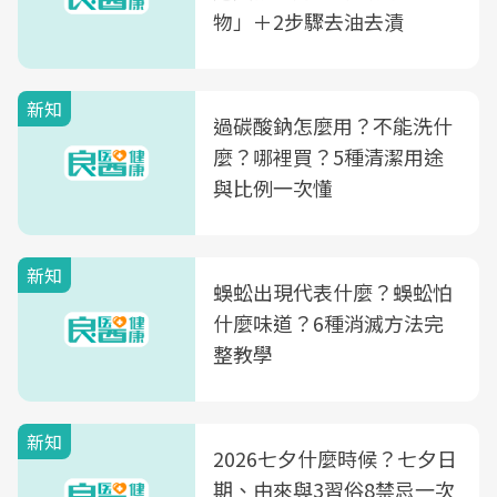
物」＋2步驟去油去漬
新知
過碳酸鈉怎麼用？不能洗什
麼？哪裡買？5種清潔用途
與比例一次懂
新知
蜈蚣出現代表什麼？蜈蚣怕
什麼味道？6種消滅方法完
整教學
新知
2026七夕什麼時候？七夕日
期、由來與3習俗8禁忌一次