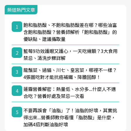
頻道熱門文章
飽和脂肪酸、不飽和脂肪酸差在哪？哪些油富
1
含飽和脂肪酸？營養師解析「飽和脂肪酸」的
優缺點、建議攝取量
藍莓9功效護眼又護心，一天吃幾顆？3大食用
2
禁忌、清洗步驟詳解
龍鬚菜、過貓、川七、皇宮菜，哪裡不一樣？
3
4張圖吃對才能抗癌補鐵、降膽固醇！
蓮霧營養解密：熱量低、水分多...什麼人不適
4
合吃？營養好處及禁忌一次看
不要再誤會「油脂」了！油脂的好壞，其實挑
5
得出來...營養師教你看懂「脂肪酸」是什麼，
加碼4招判斷油脂好壞