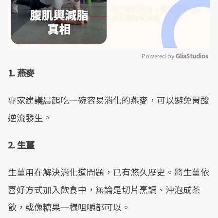
Powered by 
GliaStudios
1. 燕麥
Mute
專家建議晨起吃一碗容易消化的燕麥，可以避免胃酸
逆流發生。
2. 生薑
生薑用在解決消化道問題，已有悠久歷史。將生薑依
喜好方式加入飲食中，無論是切片烹調、沖泡成茶
飲，或像糖果一樣咀嚼都可以。