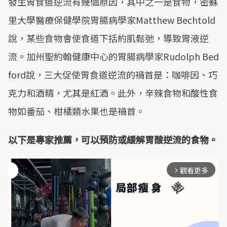
發生胃食道逆流有幾個原因，其中之一是食物，密蘇
里大學醫療保健學院胃腸病學家Matthew Bechtold
說，某些食物會使食道下括約肌鬆弛，導致胃液逆
流。加州聖約翰健康中心的胃腸病學家Rudolph Bed
ford說，三大促使胃食道逆流的禍首是：咖啡因、巧
克力和酒精，尤其是紅酒。此外，辛辣食物和酸性食
物如番茄、柑橘類水果也是禍首。
以下是專家推薦，可以預防或緩解胃酸逆流的食物。
觀看更多
arrow_forward_ios