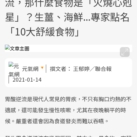
流，那什麼食物是「火燒心剋
星」？生薑、海鮮...專家點名
「10大舒緩食物」
元氣網
撰文者：
王郁婷／聯合報
2021-01-14
胃酸逆流是現代人常見的胃疾，不只有胸口灼熱的不
適感，還可能發生慢性咳嗽，尤其在夜晚躺平的時
候。嚴重者還會因為食道發炎而難以吞嚥。