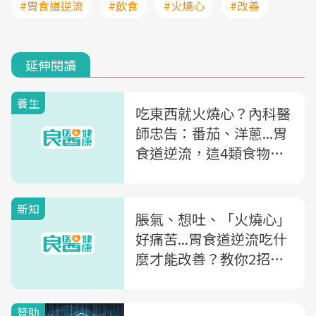
#胃食道逆流
#飲食
#火燒心
#改善
延伸閱讀
養生
吃東西就火燒心？內科醫
師忠告：番茄、洋蔥...胃
食道逆流，這4類食物不
要吃！
新知
脹氣、想吐、「火燒心」
好痛苦...胃食道逆流吃什
麼才能改善？教你2招緊
急緩減胃不舒服症狀