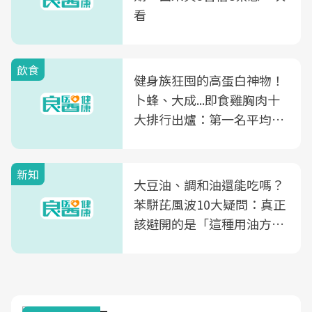
看
飲食
健身族狂囤的高蛋白神物！
卜蜂、大成...即食雞胸肉十
大排行出爐：第一名平均一
片不到50元
新知
大豆油、調和油還能吃嗎？
苯駢芘風波10大疑問：真正
該避開的是「這種用油方
式」