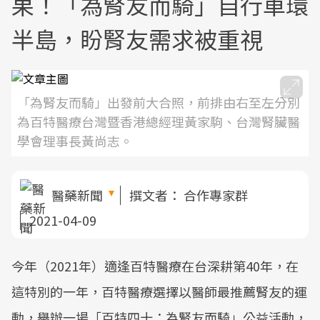
果！「為腎友而騎」自行車環
半島，盼腎友需求被重視
「為腎友而騎」出發前大合照，前排由右至左分別
為百特醫療台灣暨香港總經理黃家駒、台灣腎臟醫
學會理事長黃尚志。
醫藥新聞
撰文者：
合作專家群
2021-04-09
今年（2021年）適逢百特醫療在台深耕第40年，在
這特別的一年，百特醫療選擇以醫師最推薦腎友的運
動，舉辦一場「百特四十：為腎友而騎」公益活動，