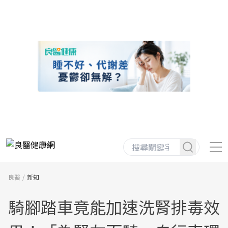
良醫
新知
騎腳踏車竟能加速洗腎排毒效