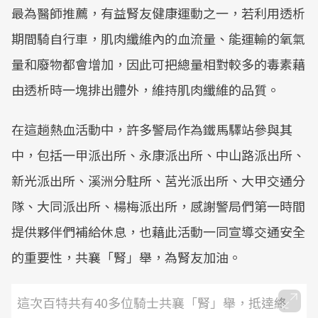
最為醫師推薦，有益腎友健康運動之一，若利用透析
期間騎自行車，肌肉纖維內的血流量、能運輸的氧氣
量和廢物都會增加，因此可把總量相對較多的毒素藉
由透析時一塊排出體外，維持肌肉纖維的品質。
在這趟熱血活動中，許多警局作為鐵馬驛站參與其
中，包括一甲派出所、永康派出所、中山路派出所、
新光派出所、溪洲分駐所、莒光派出所、大甲交通分
隊、大同派出所、楊梅派出所，感謝警局們第一時間
提供夥伴們補給休息，也藉此活動一同宣導交通安全
的重要性，共襄「腎」舉，為腎友加油。
這次百特共有40多位騎士共襄「腎」舉，抵達終