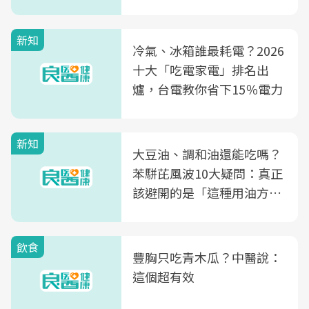
片不到50元
新知
冷氣、冰箱誰最耗電？2026
十大「吃電家電」排名出
爐，台電教你省下15％電力
新知
大豆油、調和油還能吃嗎？
苯駢芘風波10大疑問：真正
該避開的是「這種用油方
式」
飲食
豐胸只吃青木瓜？中醫說：
這個超有效