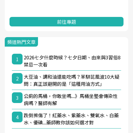
前往專題
頻道熱門文章
2026七夕什麼時候？七夕日期、由來與3習俗8
1
禁忌一次看
大豆油、調和油還能吃嗎？苯駢芘風波10大疑
2
問：真正該避開的是「這種用油方式」
公廁的馬桶，你敢坐嗎...》馬桶坐墊會傳染性
3
病嗎？醫師有解
跌倒擦傷了！紅藥水、紫藥水、雙氧水、白藥
4
水、優碘...藥師教你該如何選才對