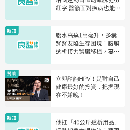
紅字 醫籲面對疾病也能
透過運動找回健康
新知
腹水高達1萬毫升，多囊
腎腎友陷生存困境！腹膜
透析接力腎臟移植，妻捐
腎助夫重獲新生
新知
他扛「40公斤透析用品」