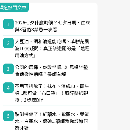
頻道熱門文章
2026七夕什麼時候？七夕日期、由來
1
與3習俗8禁忌一次看
大豆油、調和油還能吃嗎？苯駢芘風
2
波10大疑問：真正該避開的是「這種
用油方式」
公廁的馬桶，你敢坐嗎...》馬桶坐墊
3
會傳染性病嗎？醫師有解
不用再排隊了！抹布、濕紙巾、衛生
4
棉...都可做「布口罩」！麻醉醫師親
授：3步驟DIY
跌倒擦傷了！紅藥水、紫藥水、雙氧
5
水、白藥水、優碘...藥師教你該如何
選才對