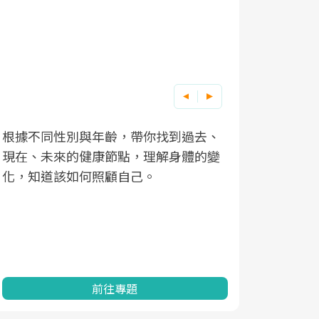
根據不同性別與年齡，帶你找到過去、
因應超高齡
現在、未來的健康節點，理解身體的變
「2025
化，知道該如何照顧自己。
康促進為目
民眾健康的
查、數據分
一起成為台
前往專題