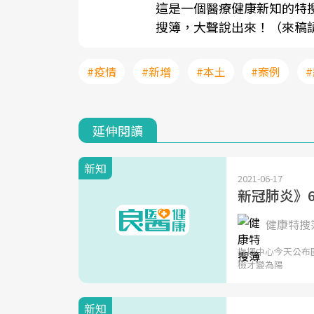
這是一個醫療健康新知的特
搜簿，大聲說出來！（來稿請寄至sh
#疫情
#新增
#本土
#案例
延伸閱讀
新知
2021-06-17
新冠肺炎》6
健康特搜簿
指揮中心今天公布國
檢才變為陽
新知