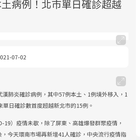
例本土病例！北市單日確診超越
021-07-02
面對超高齡社會的浪潮，台灣正在快速
2025年，就到良醫生活祭體驗「一站式
良醫健康網從「換季的身體變化」出
邁向「健康照護」的新時代。隨著國家
健康新生活」，從講座、體驗到運動，
發，透過醫學觀點與日常感受的對話，
政策如「健康台灣推動委員會」與「長
全面啟動你的健康革命！
建立對亞健康的認知，進而引導實際的
照3.0」的推進，「預防醫學」已成全民
改善行動。
武漢肺炎確診病例，其中57例本土、1例境外移入，1
關注的核心議題。然而，健檢不只是醫
療院所的服務，更是民眾了解自身健康
來單日確診數首度超越新北市的15例。
狀況、啟動健康管理的重要起點。
ID-19）疫情未歇，除了屏東、高雄爆發群聚疫情，
前往專題
前往專題
前往專題
，今天環南市場再新增41人確診，中央流行疫情指