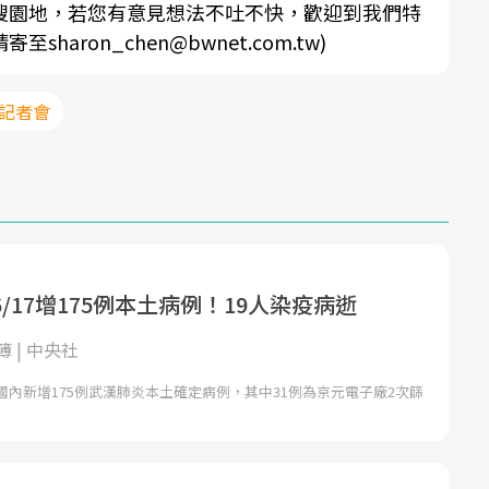
搜園地，若您有意見想法不吐不快，歡迎到我們特
aron_chen@bwnet.com.tw)
#記者會
/17增175例本土病例！19人染疫病逝
 | 中央社
內新增175例武漢肺炎本土確定病例，其中31例為京元電子廠2次篩