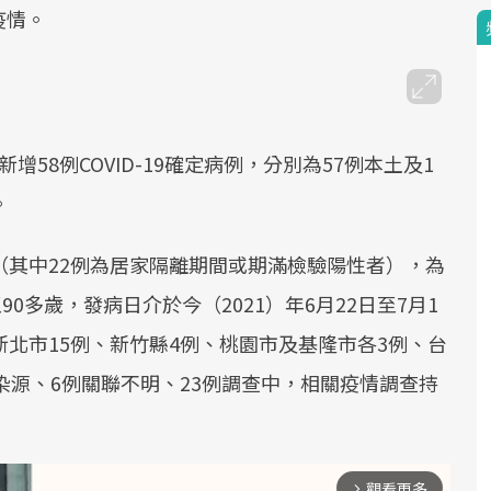
疫情。
58例COVID-19確定病例，分別為57例本土及1
。
（其中22例為居家隔離期間或期滿檢驗陽性者），為
90多歲，發病日介於今（2021）年6月22日至7月1
新北市15例、新竹縣4例、桃園市及基隆市各3例、台
染源、6例關聯不明、23例調查中，相關疫情調查持
觀看更多
arrow_forward_ios