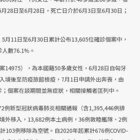
Mute
月28日至6月28日，死亡日介於6月3日至6月30日；
11日至6月30日累計公布13,605位確診個案中，
人數76.1%。
14975），為本國籍50多歲女性，6月28日自匈牙
入境後至防疫旅館檢疫，7月1日申請外出奔喪，由
診；個案在談期間並無症狀，相關接觸者匡列中。
72例新型冠狀病毒肺炎相關通報（含1,395,446例排
例境外移入，13,682例本土病例，36例敦睦艦隊、2例
03例移除為空號。自2020年起累計676例COVID-