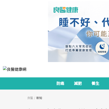
防癌
減肥
養生
良醫
新知