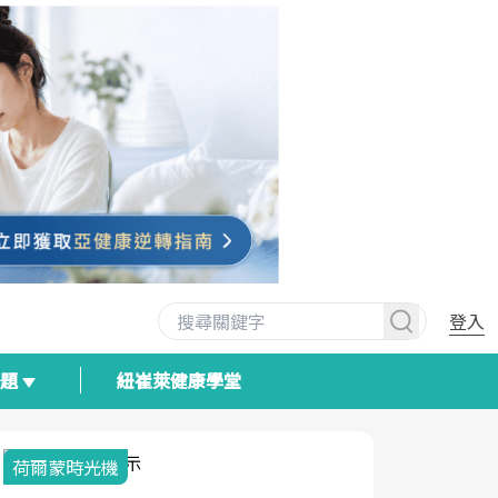
登入
專題
紐崔萊健康學堂
荷爾蒙時光機
2025健檢