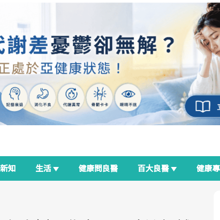
新知
生活
健康問良醫
百大良醫
健康
良醫生活祭
我與健康韌性的距離