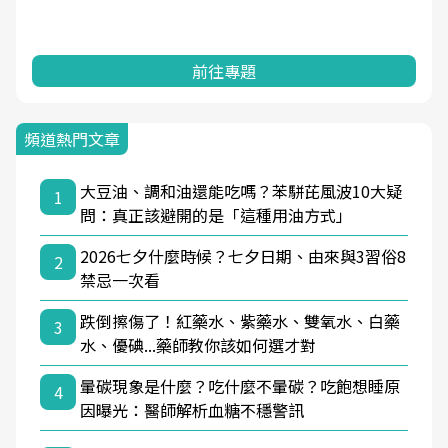
前往專題
頻道熱門文章
大豆油、調和油還能吃嗎？苯駢芘風波10大疑
1
問：真正該避開的是「這種用油方式」
2026七夕什麼時候？七夕日期、由來與3習俗8
2
禁忌一次看
跌倒擦傷了！紅藥水、紫藥水、雙氧水、白藥
3
水、優碘...藥師教你該如何選才對
暈碳現象是什麼？吃什麼不暈碳？吃飽想睡原
4
因曝光：醫師解析血糖不穩警訊