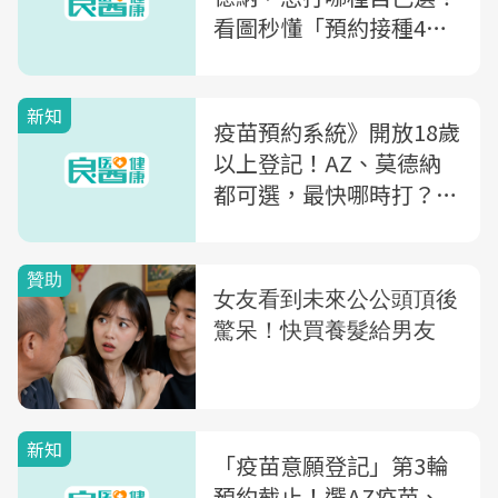
看圖秒懂「預約接種4步
驟」 加碼殘劑規定一次
看
新知
疫苗預約系統》開放18歲
以上登記！AZ、莫德納
都可選，最快哪時打？錯
過還打得到嗎？4大QA一
次看
新知
「疫苗意願登記」第3輪
預約截止！選AZ疫苗、