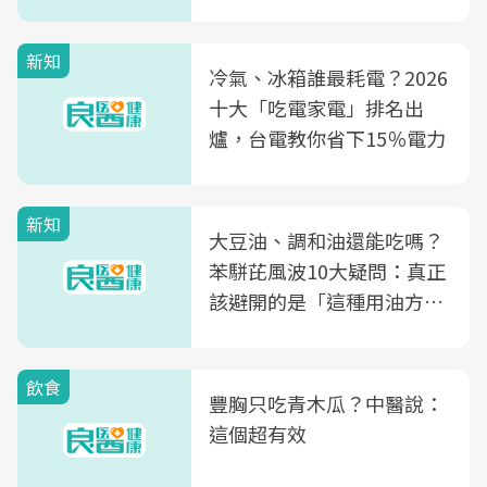
片不到50元
新知
冷氣、冰箱誰最耗電？2026
十大「吃電家電」排名出
爐，台電教你省下15％電力
新知
大豆油、調和油還能吃嗎？
苯駢芘風波10大疑問：真正
該避開的是「這種用油方
式」
飲食
豐胸只吃青木瓜？中醫說：
這個超有效