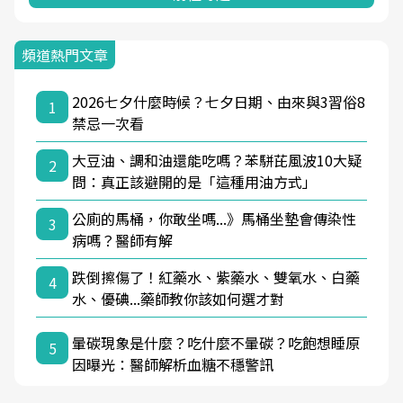
頻道熱門文章
2026七夕什麼時候？七夕日期、由來與3習俗8
1
禁忌一次看
大豆油、調和油還能吃嗎？苯駢芘風波10大疑
2
問：真正該避開的是「這種用油方式」
公廁的馬桶，你敢坐嗎...》馬桶坐墊會傳染性
3
病嗎？醫師有解
跌倒擦傷了！紅藥水、紫藥水、雙氧水、白藥
4
水、優碘...藥師教你該如何選才對
暈碳現象是什麼？吃什麼不暈碳？吃飽想睡原
5
因曝光：醫師解析血糖不穩警訊