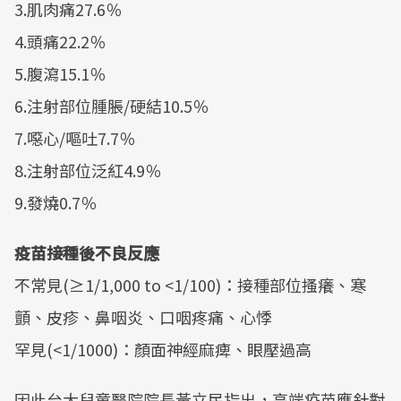
3.肌肉痛27.6％
4.頭痛22.2％
5.腹瀉15.1％
6.注射部位腫脹/硬結10.5％
7.噁心/嘔吐7.7％
8.注射部位泛紅4.9％
9.發燒0.7％
疫苗接種後不良反應
不常見(≥1/1,000 to <1/100)：接種部位搔癢、寒
顫、皮疹、鼻咽炎、口咽疼痛、心悸
罕見(<1/1000)：顏面神經麻痺、眼壓過高
因此台大兒童醫院院長黃立民指出，高端疫苗應針對