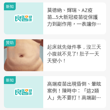
新知
莫德納、輝瑞、AZ疫
苗...5大新冠疫苗從保護
力到副作用，一表讓你看
懂
新知
高端疫苗出現昏倒、暈眩
案例！陳時中：「這2類
人」先不要打！高端副作
用有哪些？一篇看懂