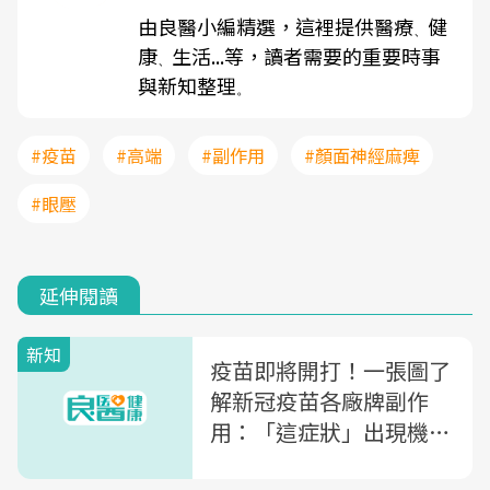
由良醫小編精選，這裡提供醫療
健
、
康
生活...等，讀者需要的重要時事
、
與新知整理
。
#疫苗
#高端
#副作用
#顏面神經麻痺
#眼壓
延伸閱讀
新知
疫苗即將開打！一張圖了
解新冠疫苗各廠牌副作
用：「這症狀」出現機率
竟高達9成