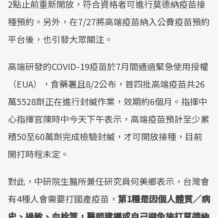
2點止前重新開放，符合資格者可進行莫德納疫苗接
種預約。另外，在7/27將高端疫苗納入公費疫苗預約
平台後，也引發大眾關注。
高端研發的COVID-19疫苗於7月間通過緊急使用授權
（EUA），食藥署且8/2公布，首四批高端疫苗共26
萬5528劑正在進行封緘作業，效期約6個月。指揮中
心指揮官陳時中今天下午表示，高端疫苗預計至少累
積50至60萬劑完成檢驗封緘，才可開放接種，目前
開打時程未定。
對此，中研院生醫所兼任研究員何美鄉表示，台灣會
有4種人會需要打國產疫苗，
第1種是因個人體質／病
史、過敏、血栓等，醫師建議或自己避免施打莫德納