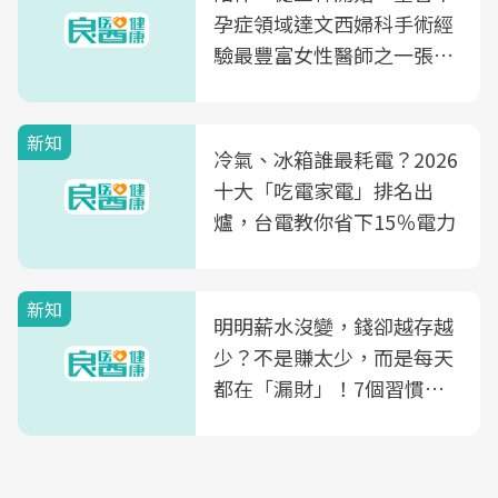
孕症領域達文西婦科手術經
驗最豐富女性醫師之一張永
玲領軍，打造全台首創「生
殖銀行概念形象館」，攜手
新知
光田醫院建構360度女性健
冷氣、冰箱誰最耗電？2026
康照護生態圈
十大「吃電家電」排名出
爐，台電教你省下15％電力
新知
明明薪水沒變，錢卻越存越
少？不是賺太少，而是每天
都在「漏財」！7個習慣一
次看