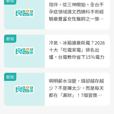
新知
陪伴，從三神開始。全台不
孕症領域達文西婦科手術經
驗最豐富女性醫師之一張永
玲領軍，打造全台首創「生
殖銀行概念形象館」，攜手
新知
光田醫院建構360度女性健
冷氣、冰箱誰最耗電？2026
康照護生態圈
十大「吃電家電」排名出
爐，台電教你省下15％電力
新知
明明薪水沒變，錢卻越存越
少？不是賺太少，而是每天
都在「漏財」！7個習慣一
次看