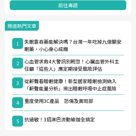
前往專題
頻道熱門文章
失眠靠吞藥能解決嗎？台灣一年吃掉九億顆安
1
眠藥，小心身心成癮
心血管求救4大警訊別輕忽！心臟血管外科主
2
任籲「這些人」應定期接受風險評估
從鼾聲看睡眠健康！新型居家睡眠檢測納入
3
「鼾聲能量分析」揪出睡眠呼吸中止症風險
重度使用3C產品 恐傷及黃斑部
4
抗過敏！3招淋巴流動瑜珈全搞定
5