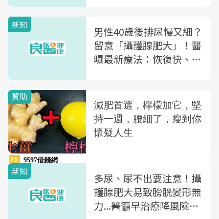
身
新知
男性40歲後排尿慢又細？
留意「攝護腺肥大」！醫
曝最新療法：恢復快、性
功能保留最完整
新知
多尿、尿不出要注意！攝
護腺肥大易致膀胱變形無
力...醫籲早治療降風險，