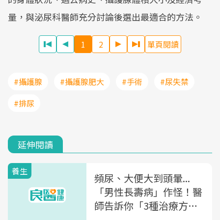
量，與泌尿科醫師充分討論後選出最適合的方法。
1
2
單頁閱讀
#攝護腺
#攝護腺肥大
#手術
#尿失禁
#排尿
延伸閱讀
養生
頻尿、大便大到頭暈...
「男性長壽病」作怪！醫
師告訴你「3種治療方
式」，及早治療避免癌上