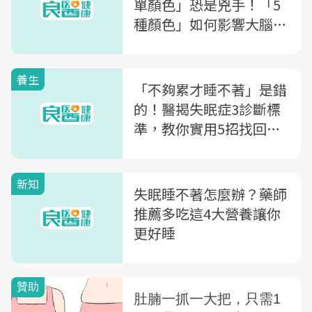
單顏色」恐是兇手！「5
種顏色」如何影響大腦與
褪黑激素
養生
「不夠累才睡不著」是錯
的！醫揭失眠症3診斷標
準，教你實用5招找回一
夜好眠
新知
失眠睡不著怎麼辦？藥師
推薦多吃這4大營養讓你
更好睡