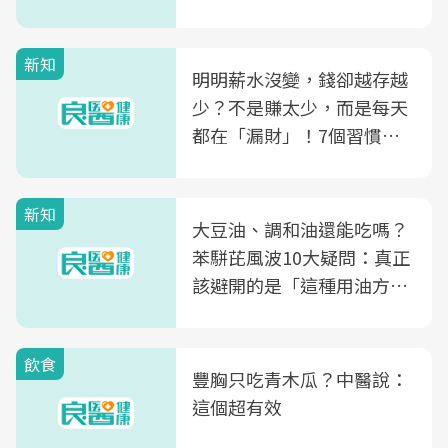
新知
明明薪水沒變，錢卻越存越
少？不是賺太少，而是每天
都在「漏財」！7個習慣一
次看
新知
大豆油、調和油還能吃嗎？
苯駢芘風波10大疑問：真正
該避開的是「這種用油方
式」
飲食
豐胸只吃青木瓜？中醫說：
這個超有效