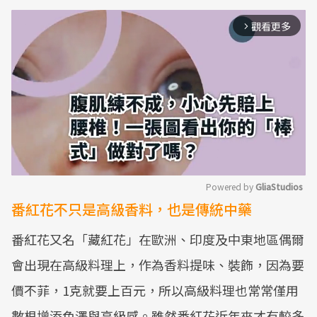
觀看更多
arrow_forward_ios
Powered by 
GliaStudios
番紅花不只是高級香料，也是傳統中藥
Mute
番紅花又名「藏紅花」在歐洲、印度及中東地區偶爾
會出現在高級料理上，作為香料提味、裝飾，因為要
價不菲，1克就要上百元，所以高級料理也常常僅用
數根增添色澤與高級感。雖然番紅花近年來才有較多