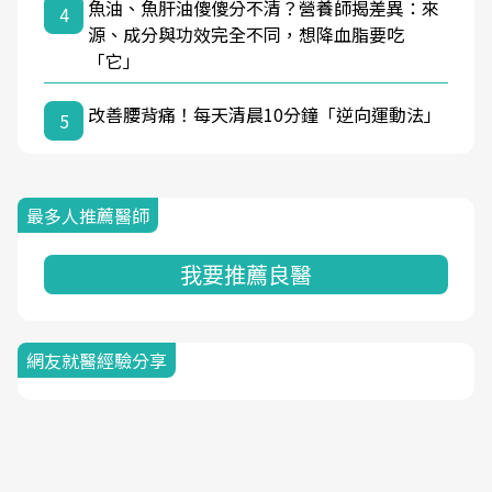
魚油、魚肝油傻傻分不清？營養師揭差異：來
4
源、成分與功效完全不同，想降血脂要吃
「它」
改善腰背痛！每天清晨10分鐘「逆向運動法」
5
最多人推薦醫師
我要推薦良醫
網友就醫經驗分享