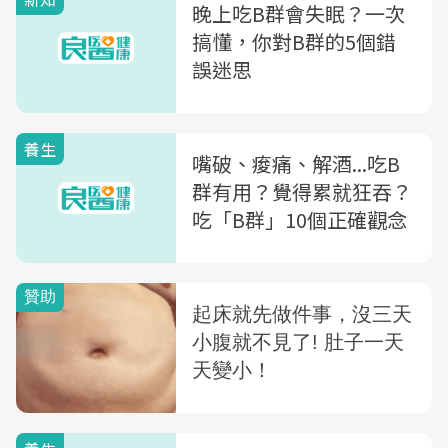
晚上吃B群會失眠？一次
搞懂，你對B群的5個錯
誤迷思
養生
嘴破、痠痛、解酒...吃B
群有用？覺得累就狂吞？
吃「B群」10個正確觀念