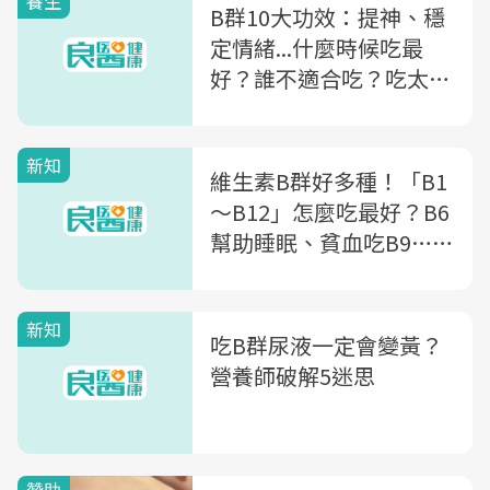
養生
B群10大功效：提神、穩
定情緒...什麼時候吃最
好？誰不適合吃？吃太多
副作用一次看
新知
維生素B群好多種！「B1
～B12」怎麼吃最好？B6
幫助睡眠、貧血吃B9…一
文詳解B群功效、哪些食
物有
新知
吃B群尿液一定會變黃？
營養師破解5迷思