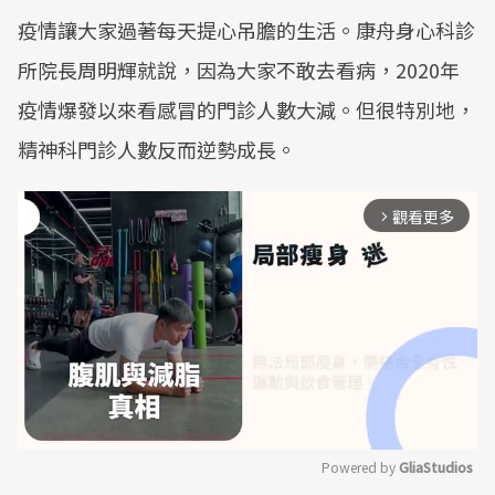
疫情讓大家過著每天提心吊膽的生活。康舟身心科診
所院長周明輝就說，因為大家不敢去看病，2020年
疫情爆發以來看感冒的門診人數大減。但很特別地，
精神科門診人數反而逆勢成長。
觀看更多
arrow_forward_ios
Powered by 
GliaStudios