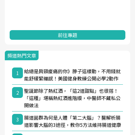
前往專題
頻道熱門文章
給總是肩頸痠痛的你》脖子這樣動，不用錢就
1
能舒緩緊繃感！美國健身教練公開必學2動作
聖誕節除了熱紅酒，「這2道甜點」也很搭！
2
「這種」堪稱熱紅酒進階版，中醫師不藏私公
開做法
腸道菌群為何是人體「第二大腦」？醫解析腸
3
道影響大腦的3途徑，教你5方法維持腸道健康