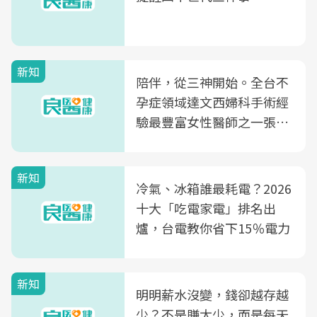
新知
陪伴，從三神開始。全台不
孕症領域達文西婦科手術經
驗最豐富女性醫師之一張永
玲領軍，打造全台首創「生
殖銀行概念形象館」，攜手
新知
光田醫院建構360度女性健
冷氣、冰箱誰最耗電？2026
康照護生態圈
十大「吃電家電」排名出
爐，台電教你省下15％電力
新知
明明薪水沒變，錢卻越存越
少？不是賺太少，而是每天