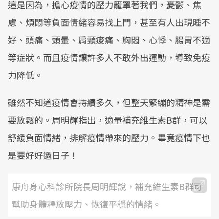
這是因為，擔心疫情的壓力籠罩著我們，憂鬱、焦
Mute
慮、煩悶等負面情緒容易找上門，甚至有人出現睡不
好、頭痛、頭暈、肩頸痠痛、胸悶、心悸、腸胃不適
等症狀。而且疫情讓許多人不敢外出運動，導致免疫
力降低。
雖然不知道疫情會持續多久，但整天緊繃的精神是需
要放鬆的。周明輝指出，適量補充維生素B群，可以
舒緩負面情緒，排解疫情帶來的壓力。畢竟疫情下也
是要好好過日子！
康舟身心科診所院長周明輝說，補充維生素B群可
幫助身體釋放壓力、恢復平穩的情緒。