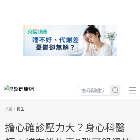
良醫
養生
擔心確診壓力大？身心科醫