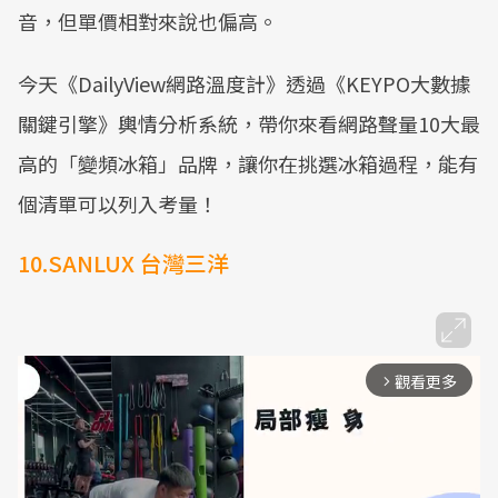
音，但單價相對來說也偏高。
今天《DailyView網路溫度計》透過《KEYPO大數據
關鍵引擎》輿情分析系統，帶你來看網路聲量10大最
高的「變頻冰箱」品牌，讓你在挑選冰箱過程，能有
個清單可以列入考量！
10.SANLUX 台灣三洋
觀看更多
arrow_forward_ios