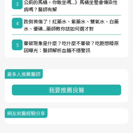
公廁的馬桶，你敢坐嗎...》馬桶坐墊會傳染性
3
病嗎？醫師有解
跌倒擦傷了！紅藥水、紫藥水、雙氧水、白藥
4
水、優碘...藥師教你該如何選才對
暈碳現象是什麼？吃什麼不暈碳？吃飽想睡原
5
因曝光：醫師解析血糖不穩警訊
最多人推薦醫師
我要推薦良醫
網友就醫經驗分享