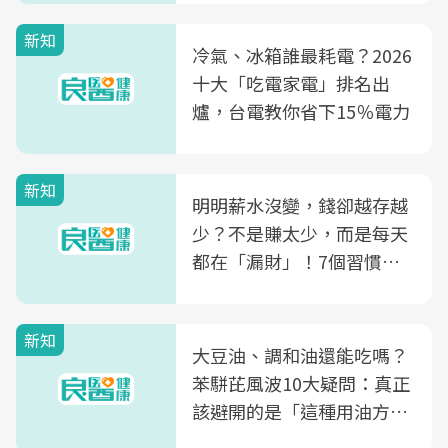
新知
冷氣、冰箱誰最耗電？2026
十大「吃電家電」排名出
爐，台電教你省下15％電力
新知
明明薪水沒變，錢卻越存越
少？不是賺太少，而是每天
都在「漏財」！7個習慣一
次看
新知
大豆油、調和油還能吃嗎？
苯駢芘風波10大疑問：真正
該避開的是「這種用油方
式」