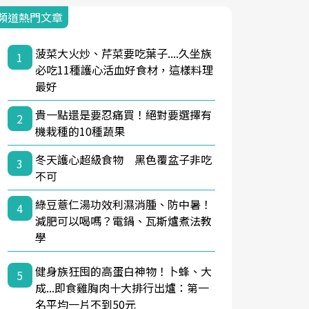
頻道熱門文章
菠菜大火炒、芹菜要吃葉子....久坐族
1
必吃11種護心活血好食材，這樣料理
最好
貴一點還是要忍痛買！絕對要選擇有
2
機栽種的10種蔬果
冬天護心超級食物 黑色覆盆子非吃
3
不可
綠豆薏仁湯功效利濕消腫、防中暑！
4
減肥可以喝嗎？電鍋、瓦斯爐煮法教
學
健身族狂囤的高蛋白神物！卜蜂、大
5
成...即食雞胸肉十大排行出爐：第一
名平均一片不到50元