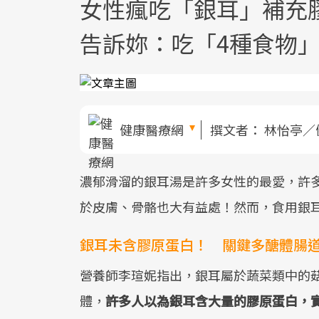
女性瘋吃「銀耳」補充
告訴妳：吃「4種食物
健康醫療網
撰文者：
林怡亭／
濃郁滑溜的銀耳湯是許多女性的最愛，許
於皮膚、骨骼也大有益處！然而，食用銀
銀耳未含膠原蛋白！ 關鍵多醣體腸
營養師李瑄妮指出，銀耳屬於蔬菜類中的
體，
許多人以為銀耳含大量的膠原蛋白，