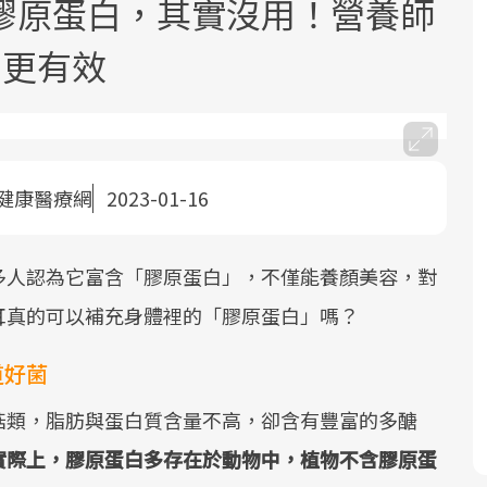
膠原蛋白，其實沒用！營養師
」更有效
健康醫療網
2023-01-16
面對超高齡社會的浪潮，台灣正在快速
2025年，就到良醫生活祭體驗「一站式
良醫健康網從「換季的身體變化」出
邁向「健康照護」的新時代。隨著國家
健康新生活」，從講座、體驗到運動，
發，透過醫學觀點與日常感受的對話，
政策如「健康台灣推動委員會」與「長
全面啟動你的健康革命！
建立對亞健康的認知，進而引導實際的
多人認為它富含「膠原蛋白」，不僅能養顏美容，對
照3.0」的推進，「預防醫學」已成全民
改善行動。
耳真的可以補充身體裡的「膠原蛋白」嗎？
關注的核心議題。然而，健檢不只是醫
療院所的服務，更是民眾了解自身健康
道好菌
狀況、啟動健康管理的重要起點。
菇類，脂肪與蛋白質含量不高，卻含有豐富的多醣
前往專題
前往專題
前往專題
實際上，膠原蛋白多存在於動物中，植物不含膠原蛋