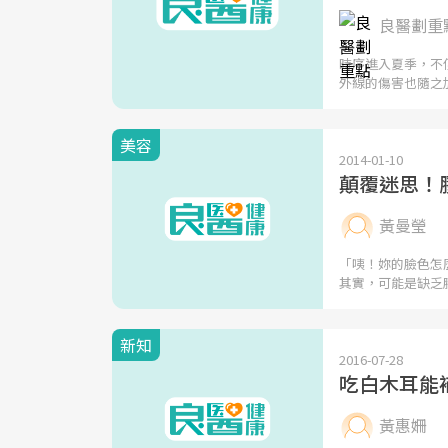
良醫劃重點
時序進入夏季，不
外線的傷害也隨之
美容
2014-01-10
顛覆迷思！
黃曼瑩
「咦！妳的臉色怎
其實，可能是缺乏
新知
2016-07-28
吃白木耳能
黃惠姍