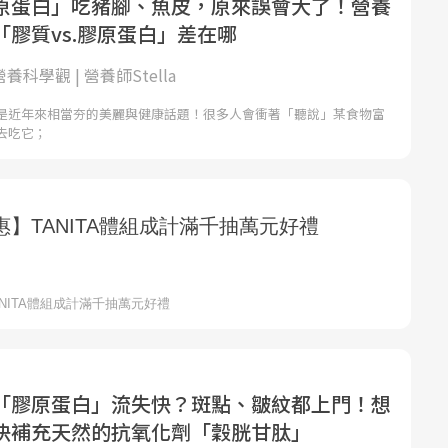
原蛋白」吃豬腳、魚皮，原來誤會大了！營養
膠質vs.膠原蛋白」差在哪
的營養科學觀 | 營養師Stella
是近年來相當夯的美麗與健康話題！很多人會衝著「聽說」某食物富
去吃它；
「膠原蛋白」流失快？斑點、皺紋都上門！想
快補充天然的抗氧化劑「穀胱甘肽」