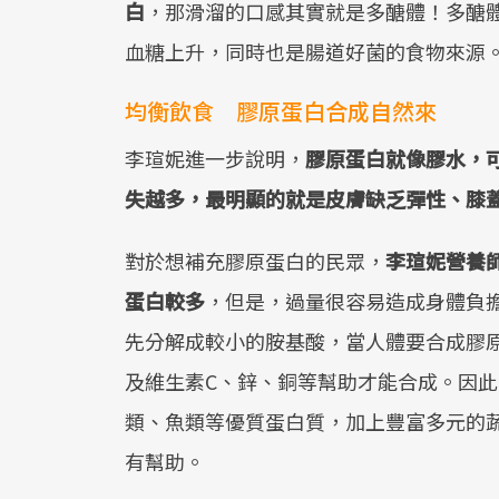
白
，那滑溜的口感其實就是多醣體！多醣
血糖上升，同時也是腸道好菌的食物來源
均衡飲食 膠原蛋白合成自然來
李瑄妮進一步說明，
膠原蛋白就像膠水，
失越多，最明顯的就是皮膚缺乏彈性、膝
對於想補充膠原蛋白的民眾，
李瑄妮營養
蛋白較多
，但是，過量很容易造成身體負
先分解成較小的胺基酸，當人體要合成膠
及維生素C、鋅、銅等幫助才能合成。因
類、魚類等優質蛋白質，加上豐富多元的
有幫助。