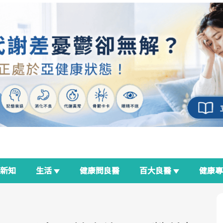
新知
生活
健康問良醫
百大良醫
健康
良醫生活祭
我與健康韌性的距離