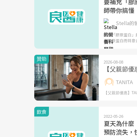
要補充「膠
師帶你搞懂「
Stella
補充「膠原蛋白」
含膠原蛋白而特意
飲食
2022-05-26
夏天為什麼
預防流失，