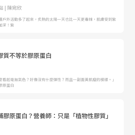
 | 陳宛欣
僅戶外活動多了起來，炙熱的太陽一天也比一天更毒辣，肌膚受到紫
加深！紫
膠質不等於膠原蛋白
麼看起毫無氣色？好像沒有什麼彈性？而且一副面黃肌瘦的模樣。」
膠原蛋白
補膠原蛋白？營養師：只是「植物性膠質」