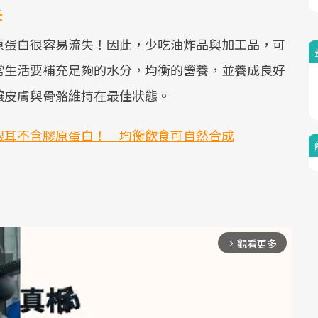
失
原蛋白很容易流失！因此，少吃油炸品與加工品，可
常生活要補充足夠的水分，均衡的營養，並養成良好
讓皮膚與骨骼維持在最佳狀態。
銀耳不含膠原蛋白！ 均衡飲食可自然合成
觀看更多
arrow_forward_ios