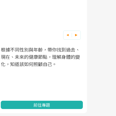
根據不同性別與年齡，帶你找到過去、
因應超高齡
現在、未來的健康節點，理解身體的變
「2025
化，知道該如何照顧自己。
康促進為目
民眾健康的
查、數據分
一起成為台
前往專題