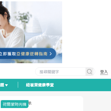
登入
專題
紐崔萊健康學堂
荷爾蒙時光機
2025健檢